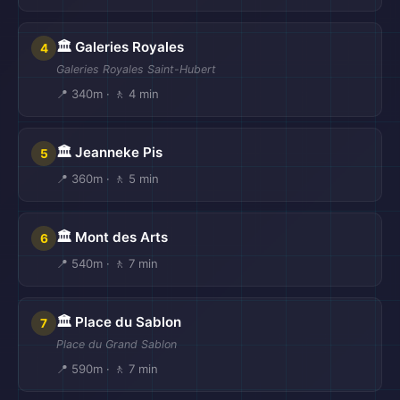
🏛️ Galeries Royales
4
Galeries Royales Saint-Hubert
📍 340m · 🚶 4 min
🏛️ Jeanneke Pis
5
📍 360m · 🚶 5 min
🏛️ Mont des Arts
6
📍 540m · 🚶 7 min
🏛️ Place du Sablon
7
Place du Grand Sablon
📍 590m · 🚶 7 min