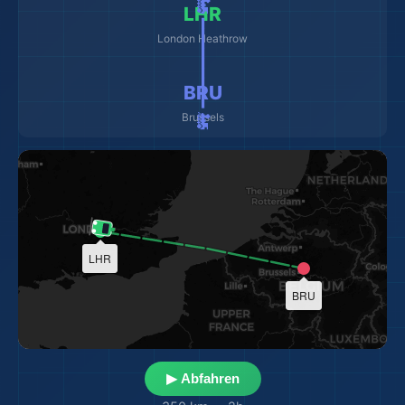
🚂 ━━━━━━━━━ 🚂
LHR
London Heathrow
BRU
Brussels
✈️
LHR
BRU
▶ Abfahren