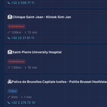
📞
+32 2 506 71 11
🏥
Clinique Saint-Jean - Kliniek Sint-Jan
Krankenhaus
📏 1.06km · 🚶 13 min
📞
+32 22 21 91 11
🏥
Saint-Pierre University Hospital
Krankenhaus
📏 1.30km · 🚶 16 min
🚔
Police de Bruxelles Capitale Ixelles - Politie Brussel Hoofdst
Polizei
📏 50m · 🚶 1 min
📞
+32 2 279 72 10