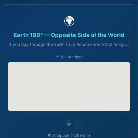
🌍
Earth 180° — Opposite Side of the World
If you dug through the Earth from Rocco Forte Hotel Amigo...
📍 You are here
→
🌏 Antipode (1,269 km)