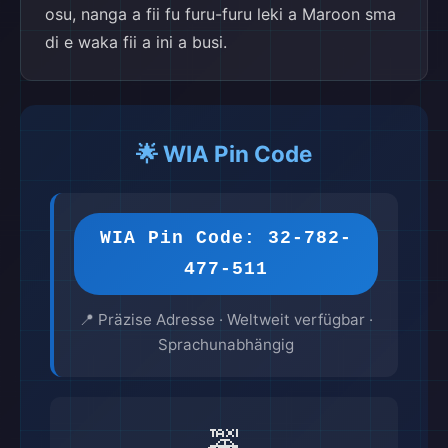
osu, nanga a fii fu furu-furu leki a Maroon sma
di e waka fii a ini a busi.
🌟 WIA Pin Code
WIA Pin Code: 32-782-
477-511
📍 Präzise Adresse · Weltweit verfügbar ·
Sprachunabhängig
🚕