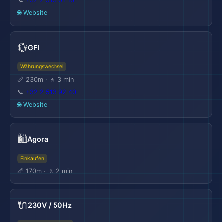
📞
+32 2 513 01 16
🌐 Website
💱
GFI
Währungswechsel
📏 230m · 🚶 3 min
📞
+32 2 513 92 40
🌐 Website
🛍️
Agora
Einkaufen
📏 170m · 🚶 2 min
🔌
230V / 50Hz