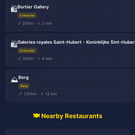
Bortier Gallery
🛍️
Einkaufen
📏 290m · 🚶 3 min
Galeries royales Saint-Hubert - Koninklijke Sint-Huber
🛍️
Einkaufen
📏 320m · 🚶 4 min
Berg
⛰️
Berg
📏 1.05km · 🚶 13 min
🍽️ Nearby Restaurants