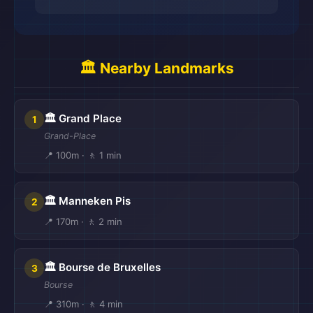
🏛️ Nearby Landmarks
🏛️ Grand Place
1
Grand-Place
📍 100m · 🚶 1 min
🏛️ Manneken Pis
2
📍 170m · 🚶 2 min
🏛️ Bourse de Bruxelles
3
Bourse
📍 310m · 🚶 4 min