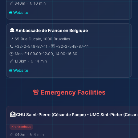
📏 840m · 🚶 10 min
🌐 Website
🏛️ Ambassade de France en Belgique
📍 65 Rue Ducale, 1000 Bruxelles
📞 +32-2-548-87-11 · 🆘 +32-2-548-87-11
🕐 Mon-Fri 09:00-12:00, 14:00-16:30
📏 1.13km · 🚶 14 min
🌐 Website
🚨 Emergency Facilities
🏥
CHU Saint-Pierre (César de Paepe) - UMC Sint-Pieter (César
Krankenhaus
📏 340m · 🚶 4 min