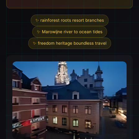
✨ rainforest roots resort branches
✨ Marowijne river to ocean tides
✨ freedom heritage boundless travel