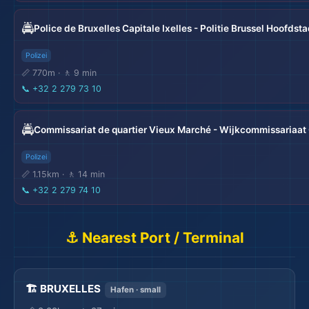
🚔
Police de Bruxelles Capitale Ixelles - Politie Brussel Hoofdst
Polizei
📏 770m · 🚶 9 min
📞
+32 2 279 73 10
🏖️
🚔
Commissariat de quartier Vieux Marché - Wijkcommissariaat
Polizei
📏 1.15km · 🚶 14 min
📞
+32 2 279 74 10
⚓ Nearest Port / Terminal
🏗️ BRUXELLES
Hafen · small