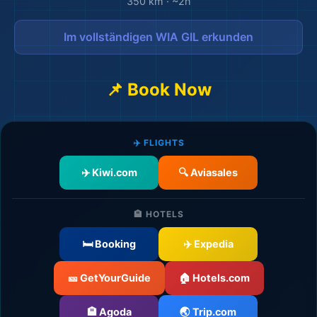
350 km
·
~2h
Im vollständigen WIA GIL erkunden
📌 Book Now
🎒
✈️ FLIGHTS
✈️ Kiwi.com
🔍 Aviasales
🏨 HOTELS
🛏️ Booking
✈️ Expedia
🎫 GetYourGuide
🏠 Hotels.com
🏨 Agoda
🌏 Trip.com