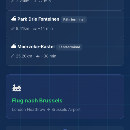
📏 2.29km · 🚶 27 min
🏖️
⛴️ Park Drie Fonteinen
Fährterminal
📏 9.41km · 🚗 ~14 min
⛴️ Moerzeke-Kastel
Fährterminal
📏 25.20km · 🚗 ~38 min
🚂
Flug nach Brussels
London Heathrow → Brussels Airport