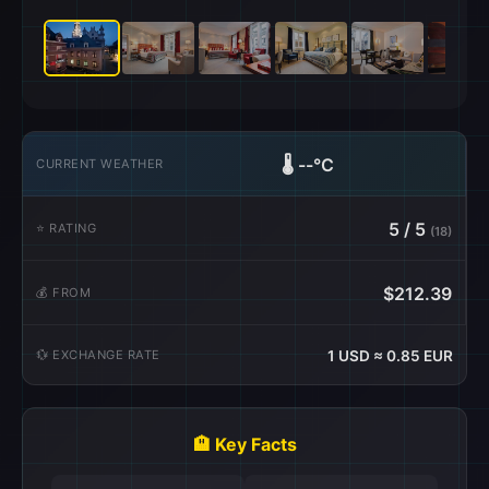
🌡️
--°C
CURRENT WEATHER
5 / 5
⭐ RATING
(18)
$212.39
💰 FROM
💱 EXCHANGE RATE
1 USD ≈ 0.85 EUR
🏨 Key Facts