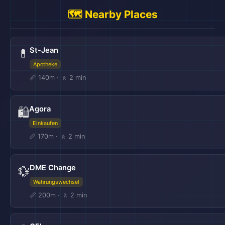
🗺️ Nearby Places
St-Jean
💊
Apotheke
📏 140m · 🚶 2 min
Agora
🛍️
Einkaufen
📏 170m · 🚶 2 min
DME Change
💱
Währungswechsel
📏 200m · 🚶 2 min