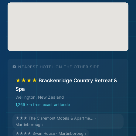

🏨 NEAREST HOTEL ON THE OTHER SIDE
★★★★
Brackenridge Country Retreat &
Spa
Wellington, New Zealand
1,269 km from exact antipode
🗺️
★★★ The Claremont Motels & Apartme... ·
Martinborough
★★★★ Swan House · Martinborough