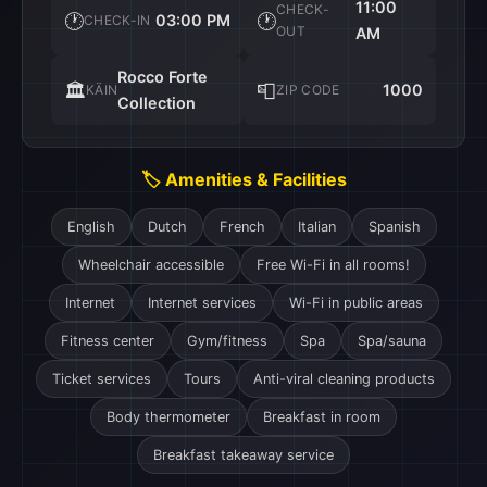
11:00
CHECK-
🕐
🕐
03:00 PM
CHECK-IN
OUT
AM
Rocco Forte
🏛️
📮
1000
KÄIN
ZIP CODE
Collection
🏷️ Amenities & Facilities
English
Dutch
French
Italian
Spanish
Wheelchair accessible
Free Wi-Fi in all rooms!
Internet
Internet services
Wi-Fi in public areas
Fitness center
Gym/fitness
Spa
Spa/sauna
Ticket services
Tours
Anti-viral cleaning products
Body thermometer
Breakfast in room
Breakfast takeaway service