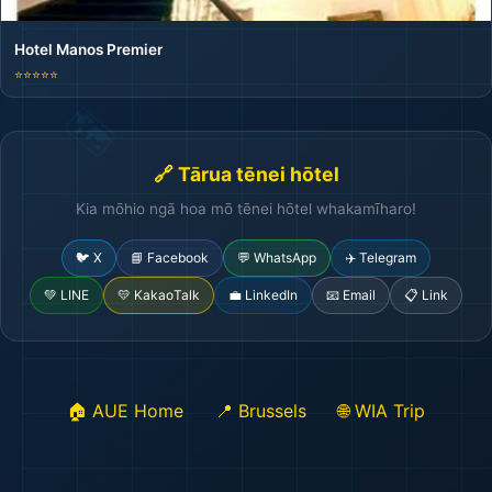
Hotel Manos Premier
⭐⭐⭐⭐⭐
🔗 Tārua tēnei hōtel
Kia mōhio ngā hoa mō tēnei hōtel whakamīharo!
🐦 X
📘 Facebook
💬 WhatsApp
✈️ Telegram
💚 LINE
💛 KakaoTalk
💼 LinkedIn
📧 Email
📋 Link
🏠 AUE Home
📍 Brussels
🌐 WIA Trip