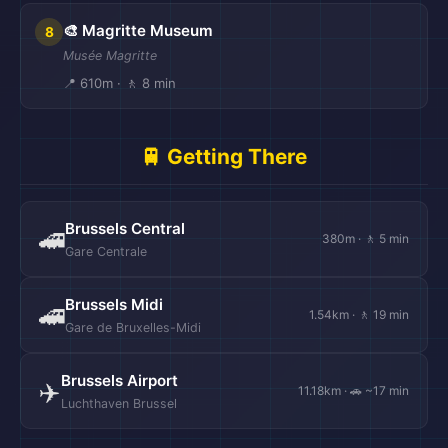
🎨 Magritte Museum
8
Musée Magritte
📍 610m · 🚶 8 min
🚆 Getting There
Brussels Central
🚄
380m · 🚶 5 min
Gare Centrale
Brussels Midi
🚄
1.54km · 🚶 19 min
Gare de Bruxelles-Midi
Brussels Airport
✈️
11.18km · 🚗 ~17 min
Luchthaven Brussel