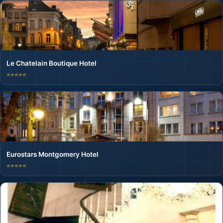
Le Chatelain Boutique Hotel
⭐⭐⭐⭐⭐
Eurostars Montgomery Hotel
⭐⭐⭐⭐⭐