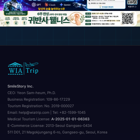
🗺️
SmileStory Inc.
CEO:
Yeon Sam-heum, Ph.D.
Business Registration:
109-86-17229
Tourism Registration:
No. 2019-000027
Email: help@wiatrip.com | Tel: +82-1599-1045
Medical Tourism License:
A-2025-01-01-06363
E-Commerce License:
2013-Seoul Gangseo-0434
511 D01, 21 Magokjungang 6-ro, Gangseo-gu, Seoul, Korea