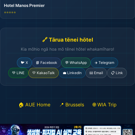
Hotel Manos Premier
⭐⭐⭐⭐⭐
🔗 Tārua tēnei hōtel
Kia mōhio ngā hoa mō tēnei hōtel whakamīharo!
🐦 X
📘 Facebook
💬 WhatsApp
✈️ Telegram
💚 LINE
💛 KakaoTalk
💼 LinkedIn
📧 Email
📋 Link
🏠 AUE Home
📍 Brussels
🌐 WIA Trip