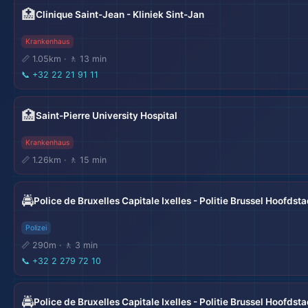
🏥
Clinique Saint-Jean - Kliniek Sint-Jan
Krankenhaus
📏 1.05km · 🚶 13 min
📞
+32 22 21 91 11
🌆
🏥
Saint-Pierre University Hospital
Krankenhaus
📏 1.26km · 🚶 15 min
🏨
🚔
Police de Bruxelles Capitale Ixelles - Politie Brussel Hoofdst
Polizei
📏 290m · 🚶 3 min
📞
+32 2 279 72 10
🚔
Police de Bruxelles Capitale Ixelles - Politie Brussel Hoofdst