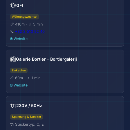
💱
GFI
Währungswechsel
📏 410m · 🚶 5 min
📞
+32 2 513 92 40
🌐 Website
🛍️
Galerie Bortier - Bortiergalerij
Einkaufen
📏 60m · 🚶 1 min
🌐 Website
🔌
230V / 50Hz
Spannung & Stecker
🔌 Steckertyp: C, E