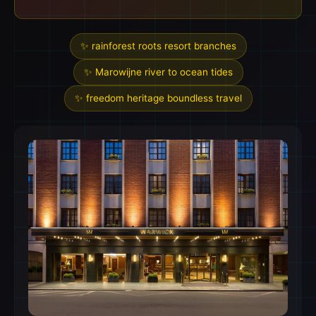
✨ rainforest roots resort branches
✨ Marowijne river to ocean tides
✨ freedom heritage boundless travel