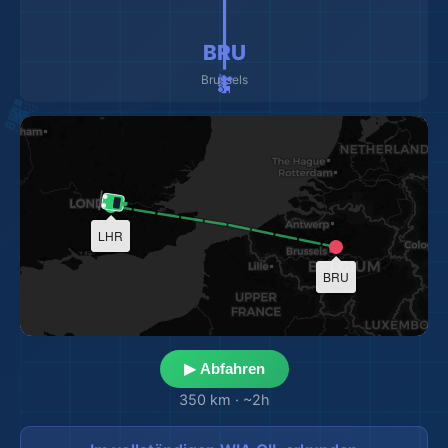
🚂 ━━━━━━━━━ 🚂
BRU
Brussels
LHR
BRU
▶ Abfahren
350 km
·
~2h