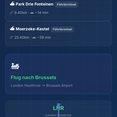
🏖️
⛴️ Park Drie Fonteinen
Fährterminal
📏 9.40km · 🚗 ~14 min
🏨
⛴️ Moerzeke-Kastel
Fährterminal
📏 25.40km · 🚗 ~38 min
🚂
Flug nach Brussels
London Heathrow → Brussels Airport
LHR
London Heathrow