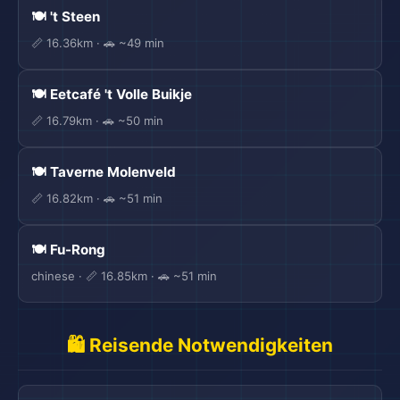
🍽️ 't Steen
📏 16.36km · 🚗 ~49 min
🍽️ Eetcafé 't Volle Buikje
📏 16.79km · 🚗 ~50 min
🍽️ Taverne Molenveld
📏 16.82km · 🚗 ~51 min
🍽️ Fu-Rong
chinese · 📏 16.85km · 🚗 ~51 min
🛍️ Reisende Notwendigkeiten