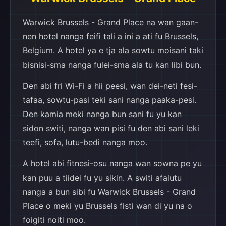
Warwick Brussels - Grand Place na wan gaan-
nen hotel nanga feifi tali a ini a ati fu Brussels,
Belgium. A hotel ya e tja ala sowtu moisani taki
bisnisi-sma nanga fulei-sma ala tu kan libi bun.
Den abi fri Wi-Fi a hii peesi, wan dei-neti fesi-
tafaa, sowtu-pasi teki sani nanga paaka-pesi.
Den kamia meki nanga bun sani fu yu kan
sidon switi, nanga wan pisi fu den abi sani leki
teefi, sofa, lutu-bedi nanga moo.
A hotel abi fitnesi-osu nanga wan sowna pe yu
kan puu a tiidei fu yu sikin. A switi afalutu
nanga a bun sibi fu Warwick Brussels - Grand
Place o meki yu Brussels fisti wan di yu na o
foigiti noiti moo.