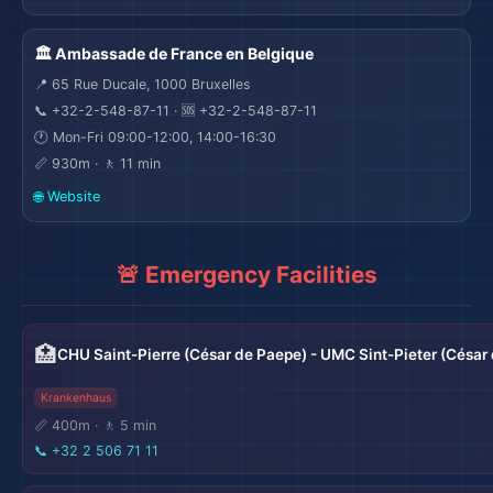
🏛️ Ambassade de France en Belgique
📍 65 Rue Ducale, 1000 Bruxelles
📞 +32-2-548-87-11 · 🆘 +32-2-548-87-11
🕐 Mon-Fri 09:00-12:00, 14:00-16:30
📏 930m · 🚶 11 min
🌐 Website
🚨 Emergency Facilities
🌍
🏥
CHU Saint-Pierre (César de Paepe) - UMC Sint-Pieter (César
Krankenhaus
📏 400m · 🚶 5 min
📞
+32 2 506 71 11