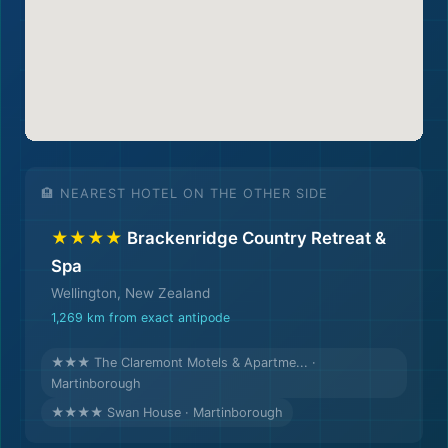
🏨 NEAREST HOTEL ON THE OTHER SIDE
★★★★
Brackenridge Country Retreat &
Spa
Wellington, New Zealand
1,269 km from exact antipode
★★★ The Claremont Motels & Apartme... ·
Martinborough
★★★★ Swan House · Martinborough