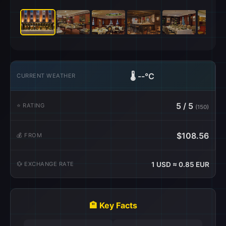
🌡️
--°C
CURRENT WEATHER
5 / 5
⭐ RATING
(150)
$108.56
💰 FROM
💱 EXCHANGE RATE
1 USD ≈ 0.85 EUR
🏨 Key Facts