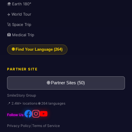
🌍 Earth 180°
✈️ World Tour
🚀 Space Trip
🏥 Medical Trip
🌐 Find Your Language (264)
PARTNER SITE
🌐 Partner Sites (50)
SmileStory Group
🌍
📍 2.4M+ locations 🌐 264 languages
Follow Us:
Privacy Policy
|
Terms of Service