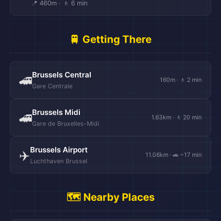
📍 460m · 🚶 6 min
🚆 Getting There
Brussels Central
🚄
160m · 🚶 2 min
Gare Centrale
Brussels Midi
🚄
1.63km · 🚶 20 min
Gare de Bruxelles-Midi
Brussels Airport
✈️
11.06km · 🚗 ~17 min
Luchthaven Brussel
🗺️ Nearby Places