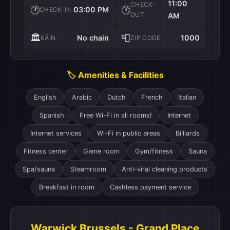
11:00
CHECK-
🕐
🕐
03:00 PM
CHECK-IN
OUT
AM
🏛️
📮
No chain
1000
KÄIN
ZIP CODE
🏷️ Amenities & Facilities
English
Arabic
Dutch
French
Italian
Spanish
Free Wi-Fi in all rooms!
Internet
Internet services
Wi-Fi in public areas
Billiards
Fitness center
Game room
Gym/fitness
Sauna
Spa/sauna
Steamroom
Anti-viral cleaning products
Breakfast in room
Cashless payment service
Warwick Brussels - Grand Place