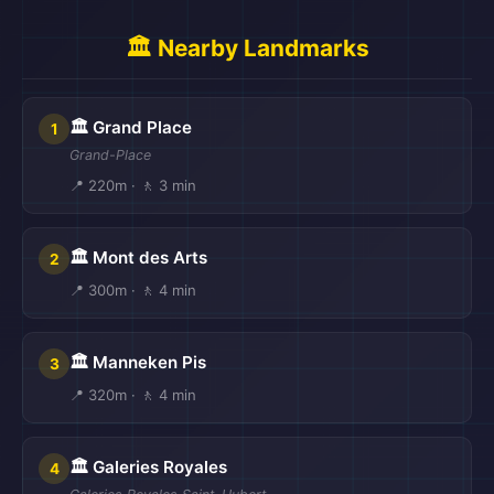
🏛️ Nearby Landmarks
🏛️ Grand Place
1
Grand-Place
📍 220m · 🚶 3 min
🏛️ Mont des Arts
2
📍 300m · 🚶 4 min
🏛️ Manneken Pis
3
📍 320m · 🚶 4 min
🏛️ Galeries Royales
4