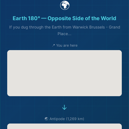
🌍
Earth 180° — Opposite Side of the World
If you dug through the Earth from Warwick Brussels - Grand
Place...
📍 You are here
🏖️
→
🌏 Antipode (1,269 km)