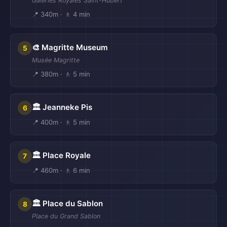
Galeries Royales Saint-Hubert
📍 340m · 🚶 4 min
🎨 Magritte Museum
5
Musée Magritte
📍 380m · 🚶 5 min
🏛️ Jeanneke Pis
6
📍 400m · 🚶 5 min
🏛️ Place Royale
7
📍 460m · 🚶 6 min
🏛️ Place du Sablon
8
Place du Grand Sablon