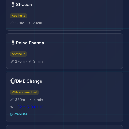
💊
St-Jean
Apotheke
📏 170m · 🚶 2 min
💊
Reine Pharma
Apotheke
📏 270m · 🚶 3 min
💱
DME Change
Währungswechsel
📏 330m · 🚶 4 min
📞
+32 2 513 01 16
🌐 Website