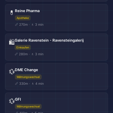
Reine Pharma
💊
Apotheke
📏 270m · 🚶 3 min
Galerie Ravenstein - Ravensteingalerij
🛍️
Einkaufen
📏 280m · 🚶 3 min
DME Change
💱
Währungswechsel
📏 330m · 🚶 4 min
GFI
💱
Währungswechsel