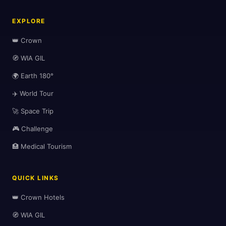
EXPLORE
👑 Crown
🧭 WIA GIL
🌍 Earth 180°
✈️ World Tour
🚀 Space Trip
🎮 Challenge
🏥 Medical Tourism
QUICK LINKS
👑 Crown Hotels
🧭 WIA GIL