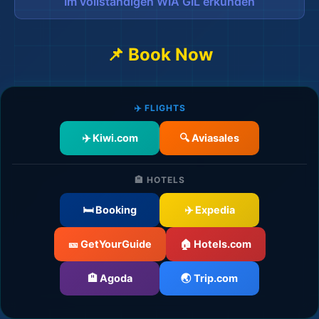
Im vollständigen WIA GIL erkunden
📌 Book Now
✈️ FLIGHTS
✈️ Kiwi.com
🔍 Aviasales
🏨 HOTELS
🛏️ Booking
✈️ Expedia
🎫 GetYourGuide
🏠 Hotels.com
🏨 Agoda
🌏 Trip.com