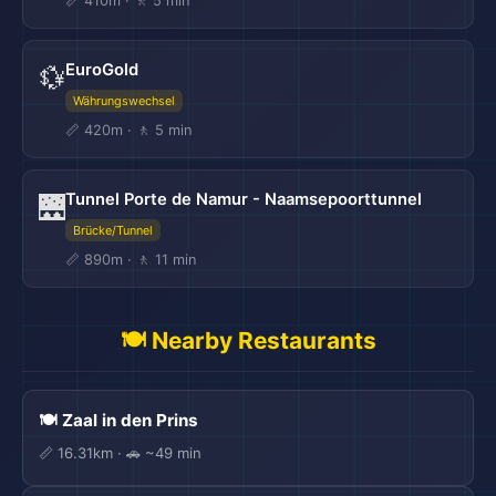
📏 410m · 🚶 5 min
EuroGold
💱
Währungswechsel
📏 420m · 🚶 5 min
Tunnel Porte de Namur - Naamsepoorttunnel
🌉
Brücke/Tunnel
📏 890m · 🚶 11 min
🍽️ Nearby Restaurants
🍽️ Zaal in den Prins
📏 16.31km · 🚗 ~49 min