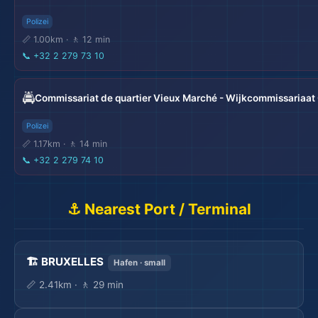
Polizei
📏 1.00km · 🚶 12 min
📞
+32 2 279 73 10
🚔
Commissariat de quartier Vieux Marché - Wijkcommissariaat
Polizei
📏 1.17km · 🚶 14 min
📞
+32 2 279 74 10
⚓ Nearest Port / Terminal
🏗️ BRUXELLES
Hafen · small
📏 2.41km · 🚶 29 min