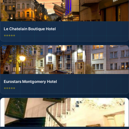
Le Chatelain Boutique Hotel
⭐⭐⭐⭐⭐
Eurostars Montgomery Hotel
⭐⭐⭐⭐⭐