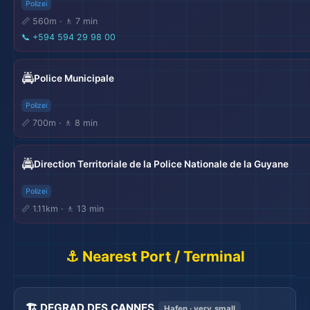
Polizei
📏 560m · 🚶 7 min
📞
+594 594 29 98 00
🚔
Police Municipale
Polizei
📏 700m · 🚶 8 min
🚔
Direction Territoriale de la Police Nationale de la Guyane
Polizei
📏 1.11km · 🚶 13 min
⚓ Nearest Port / Terminal
🏗️ DEGRAD DES CANNES
Hafen · very_small