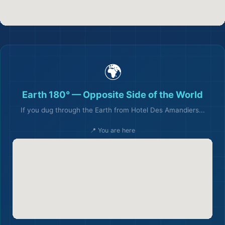
🌍
Earth 180° — Opposite Side of the World
If you dug through the Earth from Hotel Des Amandiers...
📍 You are here
✈️