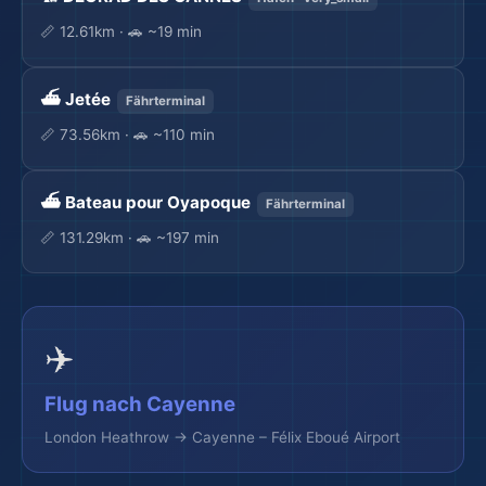
📏 12.61km · 🚗 ~19 min
⛴️ Jetée
Fährterminal
📏 73.56km · 🚗 ~110 min
⛴️ Bateau pour Oyapoque
Fährterminal
🌍
📏 131.29km · 🚗 ~197 min
✈️
Flug nach Cayenne
London Heathrow → Cayenne – Félix Eboué Airport