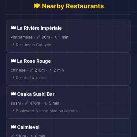
🍽️ Nearby Restaurants
🍽️ La Rivière Impériale
vietnamese · 📏 90m · 🚶 1 min
📍 Rue Justin Catayée
🍽️ La Rose Rouge
chinese · 📏 210m · 🚶 2 min
📍 Rue du 14 Juillet
🍽️ Osaka Sushi Bar
sushi · 📏 470m · 🚶 5 min
📍 Boulevard Nelson Madiba Mandela
🍽️ Calmlevel
📏 510m · 🚶 6 min