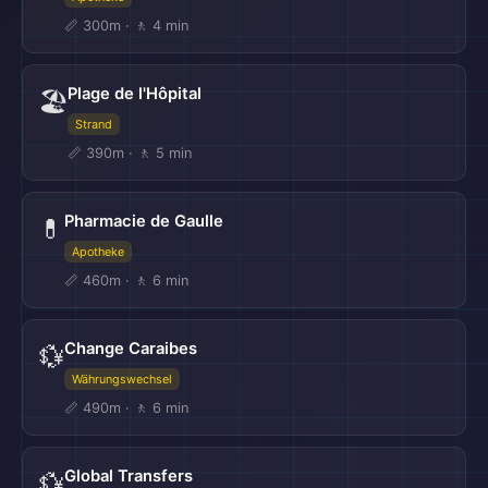
📏 300m · 🚶 4 min
Plage de l'Hôpital
🏖️
Strand
📏 390m · 🚶 5 min
Pharmacie de Gaulle
💊
Apotheke
📏 460m · 🚶 6 min
Change Caraibes
💱
Währungswechsel
📏 490m · 🚶 6 min
Global Transfers
💱