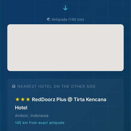
→
🌏 Antipode (145 km)
🏨 NEAREST HOTEL ON THE OTHER SIDE
★★★
RedDoorz Plus @ Tirta Kencana
Hotel
Ambon, Indonesia
145 km from exact antipode