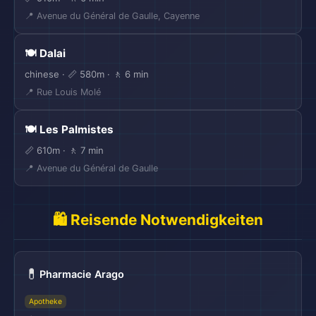
📍 Avenue du Général de Gaulle, Cayenne
🍽️ Dalai
chinese · 📏 580m · 🚶 6 min
📍 Rue Louis Molé
🍽️ Les Palmistes
📏 610m · 🚶 7 min
📍 Avenue du Général de Gaulle
🛍️ Reisende Notwendigkeiten
💊
Pharmacie Arago
Apotheke