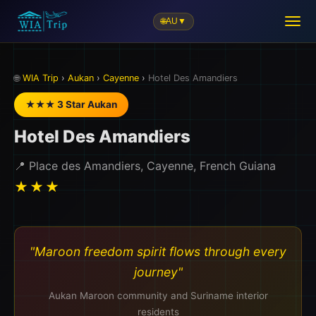
🌐
AU
▼
🏖️
🌐
WIA Trip
›
Aukan
›
Cayenne
›
Hotel Des Amandiers
★★★ 3 Star Aukan
Hotel Des Amandiers
📍 Place des Amandiers, Cayenne, French Guiana
★★★
"Maroon freedom spirit flows through every
journey"
Aukan Maroon community and Suriname interior
residents