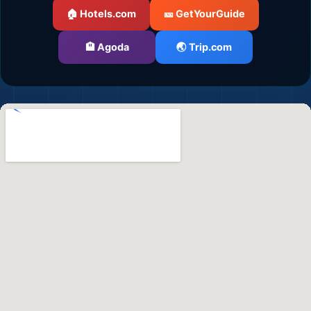
🏠 Hotels.com
🎫 GetYourGuide
🏨 Agoda
🌏 Trip.com