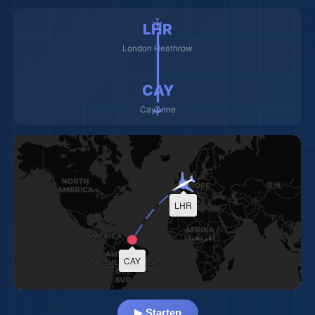
✈️
✈️ ━━━━━━━━━ ✈️
LHR
London Heathrow
CAY
Cayenne
LHR
🎒
CAY
🗺️
▶ Starten