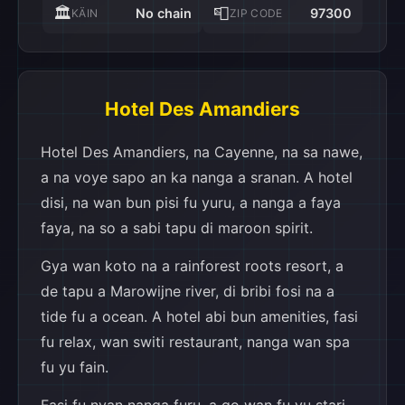
🏛️
📮
No chain
97300
KÄIN
ZIP CODE
Hotel Des Amandiers
Hotel Des Amandiers, na Cayenne, na sa nawe,
a na voye sapo an ka nanga a sranan. A hotel
disi, na wan bun pisi fu yuru, a nanga a faya
faya, na so a sabi tapu di maroon spirit.
Gya wan koto na a rainforest roots resort, a
de tapu a Marowijne river, di bribi fosi na a
tide fu a ocean. A hotel abi bun amenities, fasi
fu relax, wan switi restaurant, nanga wan spa
fu yu fain.