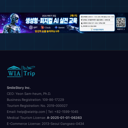
SmileStory Inc.
CEO:
Yeon Sam-heum, Ph.D.
Business Registration:
109-86-17229
Tourism Registration:
No. 2019-000027
Email: help@wiatrip.com | Tel: +82-1599-1045
Medical Tourism License:
A-2025-01-01-06363
E-Commerce License:
2013-Seoul Gangseo-0434