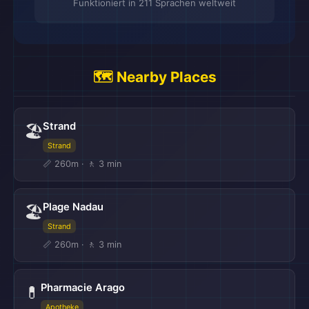
Funktioniert in 211 Sprachen weltweit
🗺️ Nearby Places
Strand
🏖️
Strand
📏 260m · 🚶 3 min
Plage Nadau
🏖️
Strand
📏 260m · 🚶 3 min
Pharmacie Arago
💊
Apotheke