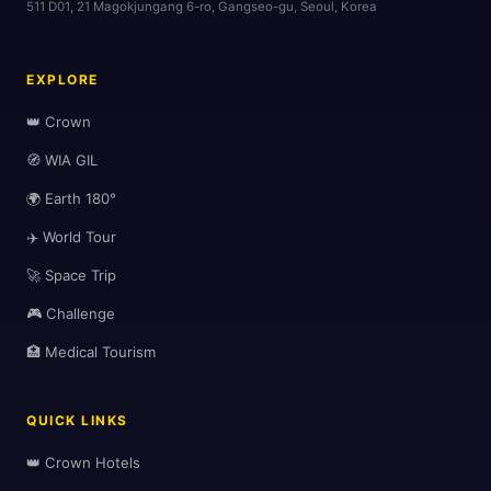
511 D01, 21 Magokjungang 6-ro, Gangseo-gu, Seoul, Korea
EXPLORE
👑 Crown
🧭 WIA GIL
🌍 Earth 180°
✈️ World Tour
🚀 Space Trip
🎮 Challenge
🏥 Medical Tourism
QUICK LINKS
👑 Crown Hotels