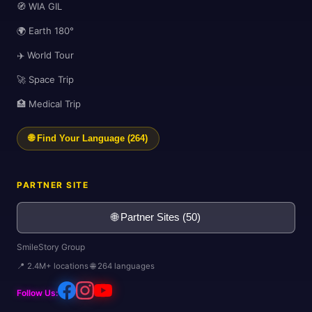
🧭 WIA GIL
🌍 Earth 180°
✈️ World Tour
🚀 Space Trip
🏥 Medical Trip
🌐 Find Your Language (264)
PARTNER SITE
🌐 Partner Sites (50)
SmileStory Group
📍 2.4M+ locations 🌐 264 languages
Follow Us: