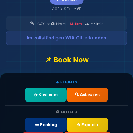
7,043 km
·
~9h
🛬
CAY → 🏨 Hotel ·
14.1km
· 🚗 ~21min
Im vollständigen WIA GIL erkunden
📌 Book Now
✈️ FLIGHTS
✈️ Kiwi.com
🔍 Aviasales
🏨 HOTELS
🛏️ Booking
✈️ Expedia