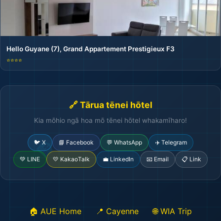
Hello Guyane (7), Grand Appartement Prestigieux F3
⭐⭐⭐⭐
🏖️
🔗 Tārua tēnei hōtel
Kia mōhio ngā hoa mō tēnei hōtel whakamīharo!
🐦 X
📘 Facebook
💬 WhatsApp
✈️ Telegram
💚 LINE
💛 KakaoTalk
💼 LinkedIn
📧 Email
📋 Link
🏠 AUE Home
📍 Cayenne
🌐 WIA Trip