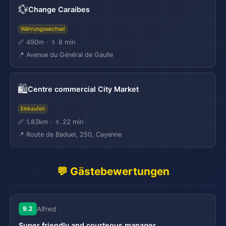
💱
Change Caraibes
Währungswechsel
📏 490m · 🚶 6 min
📍 Avenue du Général de Gaulle
🛍️
Centre commercial City Market
Einkaufen
📏 1.83km · 🚶 22 min
📍 Route de Baduel, 250, Cayenne
💬 Gästebewertungen
9.2
Alfred
Super friendly and courteous manager