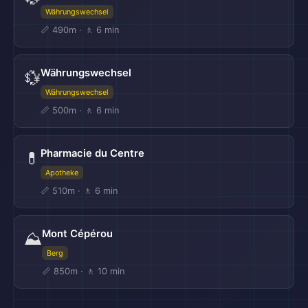
Währungswechsel
📏 490m · 🚶 6 min
Währungswechsel
💱
Währungswechsel
📏 500m · 🚶 6 min
Pharmacie du Centre
💊
Apotheke
📏 510m · 🚶 6 min
Mont Cépérou
⛰️
Berg
📏 850m · 🚶 10 min