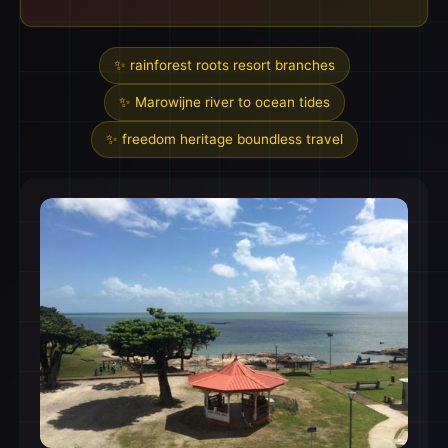
✨ rainforest roots resort branches
✨ Marowijne river to ocean tides
✨ freedom heritage boundless travel