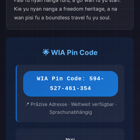
Fasi fu nyan nanga furu, a go wan fu yu stari.
Kie yu nyan nanga a freedom heritage, a na
wan pisi fu a boundless travel fu yu soul.
🌟 WIA Pin Code
WIA Pin Code: 594-
527-461-354
📍 Präzise Adresse · Weltweit verfügbar ·
Sprachunabhängig