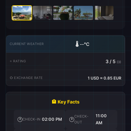
🌡️
--°C
CURRENT WEATHER
3 / 5
⭐ RATING
(3)
💱 EXCHANGE RATE
1 USD ≈ 0.85 EUR
🏨 Key Facts
11:00
CHECK-
🕐
🕐
02:00 PM
CHECK-IN
OUT
AM