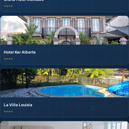
⭐⭐⭐⭐
Hotel Ker Alberte
⭐⭐⭐⭐
La Villa Louisia
⭐⭐⭐⭐