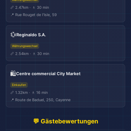
📏 2.47km · 🚶 30 min
📍 Rue Rouget de l'Isle, 59
💱
Reginaldo S.A.
Währungswechsel
📏 2.54km · 🚶 30 min
🛍️
Centre commercial City Market
Einkaufen
📏 1.32km · 🚶 16 min
📍 Route de Baduel, 250, Cayenne
🏨
💬 Gästebewertungen