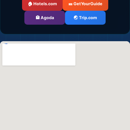
🏨
🏠 Hotels.com
🎫 GetYourGuide
🏨 Agoda
🌏 Trip.com