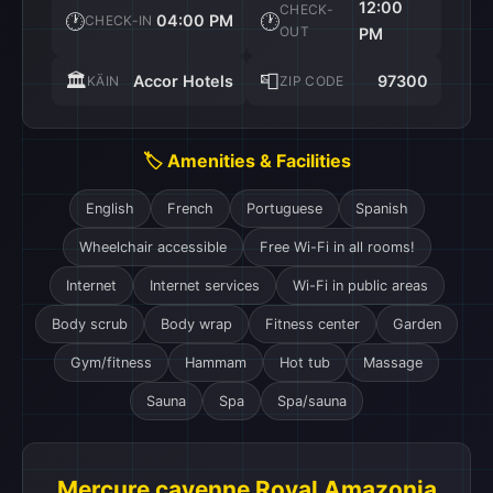
12:00
CHECK-
🕐
🕐
04:00 PM
CHECK-IN
OUT
PM
🏛️
📮
Accor Hotels
97300
KÄIN
ZIP CODE
🏷️ Amenities & Facilities
English
French
Portuguese
Spanish
Wheelchair accessible
Free Wi-Fi in all rooms!
Internet
Internet services
Wi-Fi in public areas
Body scrub
Body wrap
Fitness center
Garden
Gym/fitness
Hammam
Hot tub
Massage
Sauna
Spa
Spa/sauna
Mercure cayenne Royal Amazonia