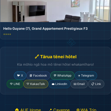
Hello Guyane (7), Grand Appartement Prestigieux F3
⭐⭐⭐⭐
🔗 Tārua tēnei hōtel
Kia mōhio ngā hoa mō tēnei hōtel whakamīharo!
🐦 X
📘 Facebook
💬 WhatsApp
✈️ Telegram
💚 LINE
💛 KakaoTalk
💼 LinkedIn
📧 Email
📋 Link
🏠 AUE Home
📍 Cayenne
🌐 WIA Trip