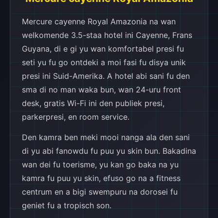
Mercure cayenne Royal Amazonia na wan
welkomende 3.5-staa hotel ini Cayenne, Frans
Guyana, di e gi yu wan komfortabel presi fu
seti yu fu go ontdeki a moi fasi fu disya unik
presi ini Suid-Amerika. A hotel abi sani fu den
sma di no man waka bun, wan 24-uru front
desk, gratis Wi-Fi ini den publiek presi,
parkerpresi, en room service.
Den kamra ben meki mooi nanga ala den sani
di yu abi fanowdu fu puu yu skin bun. Bakadina
wan dei fu toerisme, yu kan go baka na yu
kamra fu puu yu skin, efuso go na a fitness
centrum en a bigi swempuru na dorosei fu
geniet fu a tropisch son.