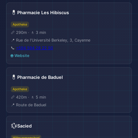
💊
Pharmacie Les Hibiscus
Apotheke
📏 290m · 🚶 3 min
📍 Rue de l'Université Berkeley, 3, Cayenne
📞
+594 594 28 22 50
🌐 Website
💊
Pharmacie de Baduel
Apotheke
📏 420m · 🚶 5 min
📍 Route de Baduel
💱
Sacied
Währungswechsel