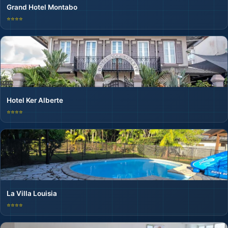
Grand Hotel Montabo
⭐⭐⭐⭐
Hotel Ker Alberte
⭐⭐⭐⭐
🏨
La Villa Louisia
⭐⭐⭐⭐