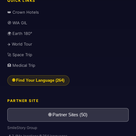
QUICK LINKS
👑 Crown Hotels
🧭 WIA GIL
🌍 Earth 180°
✈️ World Tour
🚀 Space Trip
🏥 Medical Trip
🌐 Find Your Language (264)
PARTNER SITE
🎒
🌐 Partner Sites (50)
SmileStory Group