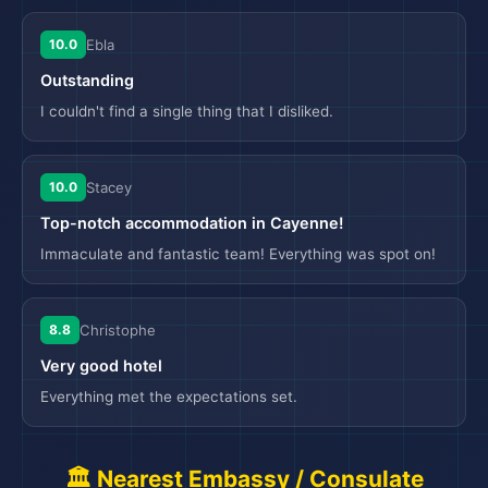
10.0
Ebla
Outstanding
I couldn't find a single thing that I disliked.
10.0
Stacey
Top-notch accommodation in Cayenne!
Immaculate and fantastic team! Everything was spot on!
8.8
Christophe
Very good hotel
Everything met the expectations set.
🏛️ Nearest Embassy / Consulate