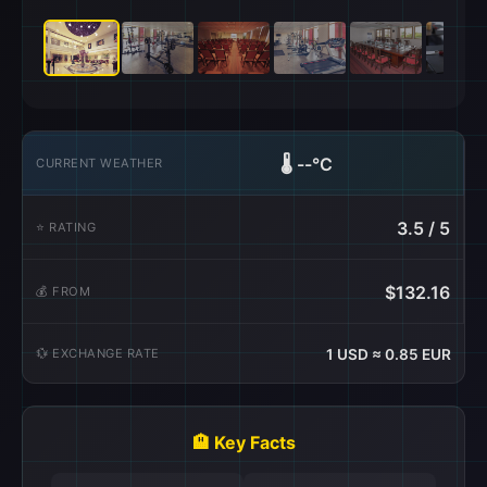
🌡️
--°C
CURRENT WEATHER
3.5 / 5
⭐ RATING
$132.16
💰 FROM
💱 EXCHANGE RATE
1 USD ≈ 0.85 EUR
🏨 Key Facts