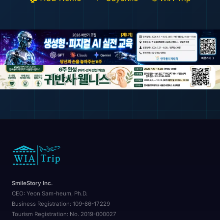
SmileStory Inc.
CEO:
Yeon Sam-heum, Ph.D.
Business Registration:
109-86-17229
Tourism Registration:
No. 2019-000027