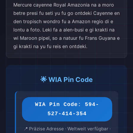
Mercure cayenne Royal Amazonia na a moro
betre presi fu seti yu fu go ontdeki Cayenne en
den tropisch wondro fu a Amazon regio di e
lontu a foto. Leki fa a alen-busi e gi krakti na
wi Maroon pipel, so a natuur fu Frans Guyana e
gi krakti na yu fu reis en ontdeki.
🌟 WIA Pin Code
WIA Pin Code: 594-
527-414-354
📍 Präzise Adresse · Weltweit verfügbar ·