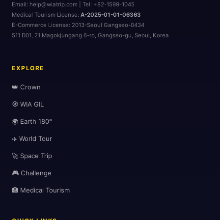
Email: help@wiatrip.com | Tel: +82-1599-1045
Medical Tourism License:
A-2025-01-01-06363
E-Commerce License:
2013-Seoul Gangseo-0434
511 D01, 21 Magokjungang 6-ro, Gangseo-gu, Seoul, Korea
EXPLORE
👑 Crown
🧭 WIA GIL
🌍 Earth 180°
✈️ World Tour
🚀 Space Trip
🎮 Challenge
🏥 Medical Tourism