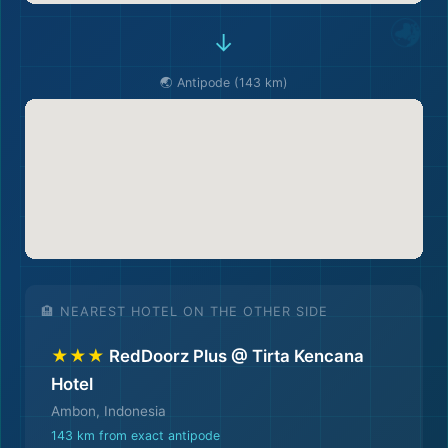
→
🌏 Antipode (143 km)
🎒
🏨 NEAREST HOTEL ON THE OTHER SIDE
★★★
RedDoorz Plus @ Tirta Kencana
Hotel
Ambon, Indonesia
143 km from exact antipode