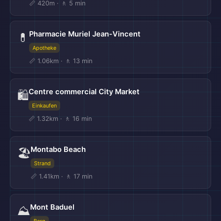
📏 420m · 🚶 5 min
Pharmacie Muriel Jean-Vincent
💊
Apotheke
📏 1.06km · 🚶 13 min
Centre commercial City Market
🛍️
Einkaufen
📏 1.32km · 🚶 16 min
Montabo Beach
🏖️
Strand
📏 1.41km · 🚶 17 min
Mont Baduel
⛰️