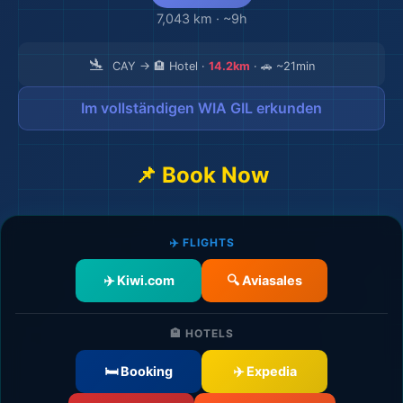
7,043 km
·
~9h
🛬
CAY → 🏨 Hotel ·
14.2km
· 🚗 ~21min
Im vollständigen WIA GIL erkunden
📌 Book Now
✈️ FLIGHTS
✈️ Kiwi.com
🔍 Aviasales
🏨 HOTELS
🛏️ Booking
✈️ Expedia