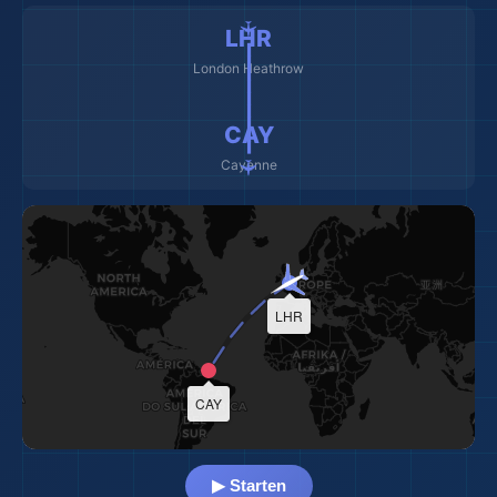
🛫
✈️ ━━━━━━━━━ ✈️
LHR
London Heathrow
🌍
CAY
Cayenne
LHR
CAY
▶ Starten