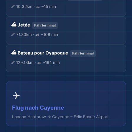
📏 10.32km · 🚗 ~15 min
⛴️ Jetée
Fährterminal
📏 71.80km · 🚗 ~108 min
⛴️ Bateau pour Oyapoque
Fährterminal
📏 129.13km · 🚗 ~194 min
✈️
Flug nach Cayenne
London Heathrow → Cayenne – Félix Eboué Airport