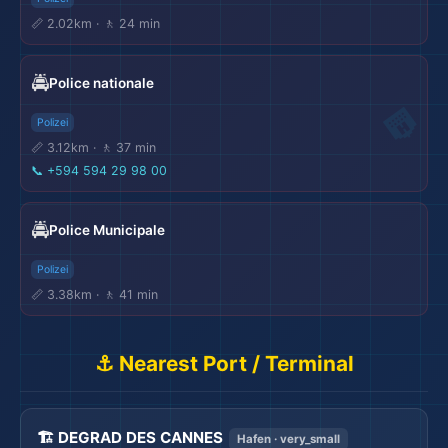
📏 2.02km · 🚶 24 min
🚔
Police nationale
Polizei
📏 3.12km · 🚶 37 min
📞
+594 594 29 98 00
🚔
Police Municipale
Polizei
📏 3.38km · 🚶 41 min
⚓ Nearest Port / Terminal
🏗️ DEGRAD DES CANNES
Hafen · very_small