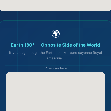
🌍
Earth 180° — Opposite Side of the World
🗺
If you dug through the Earth from Mercure cayenne Royal
Amazonia...
📍 You are here