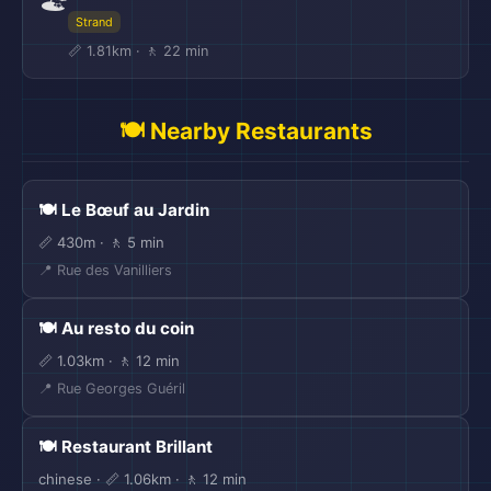
Strand
📏 1.81km · 🚶 22 min
🍽️ Nearby Restaurants
🍽️ Le Bœuf au Jardin
📏 430m · 🚶 5 min
📍 Rue des Vanilliers
🍽️ Au resto du coin
📏 1.03km · 🚶 12 min
📍 Rue Georges Guéril
🍽️ Restaurant Brillant
chinese · 📏 1.06km · 🚶 12 min