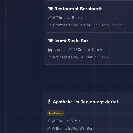
🍽️ Restaurant Borchardt
📏 670m · 🚶 8 min
📍 Französische Straße, 47, Berlin, 10117
🍽️ Izumi Sushi Bar
japanese · 📏 750m · 🚶 9 min
📍 Kronenstraße, 66, Berlin, 10117
🗺️
💊
Apotheke im Regierungsviertel
Apotheke
📏 450m · 🚶 5 min
📍 Wilhelmstraße, 93, Berlin