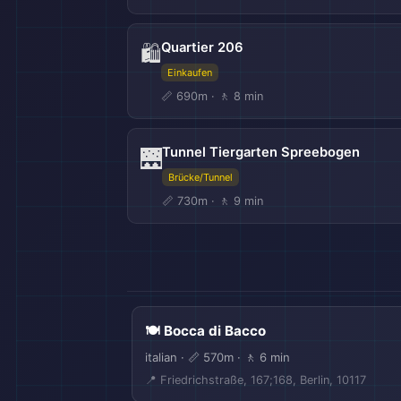
Quartier 206
🛍️
Einkaufen
📏 690m · 🚶 8 min
Tunnel Tiergarten Spreebogen
🌉
Brücke/Tunnel
📏 730m · 🚶 9 min
🍽️ Bocca di Bacco
italian · 📏 570m · 🚶 6 min
📍 Friedrichstraße, 167;168, Berlin, 10117