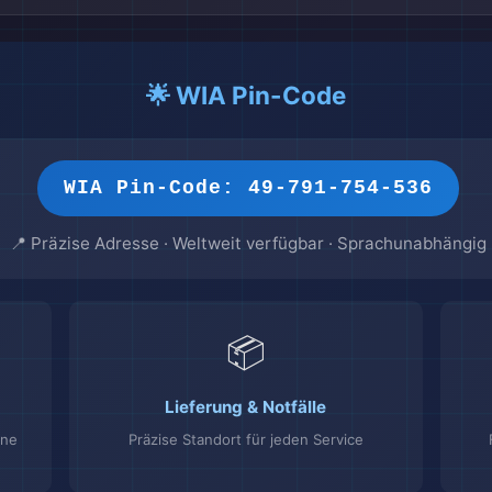
🌟 WIA Pin-Code
WIA Pin-Code: 49-791-754-536
📍 Präzise Adresse · Weltweit verfügbar · Sprachunabhängig
📦
Lieferung & Notfälle
ine
Präzise Standort für jeden Service