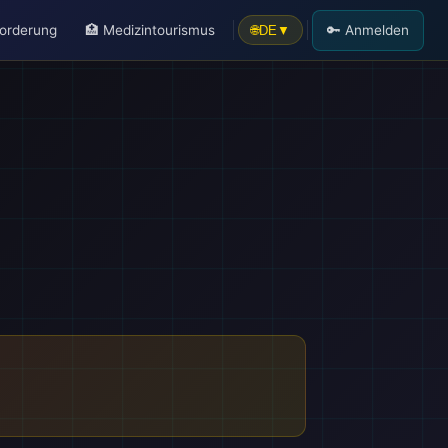
forderung
🏥 Medizintourismus
🔑 Anmelden
🌐
DE
▼