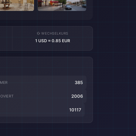
💱 WECHSELKURS
1 USD ≈ 0.85 EUR
385
MMER
2006
OVIERT
10117