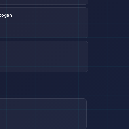
ebogen
🎒