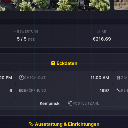
⭐ BEWERTUNG
💰 AB
5 / 5
€216.69
(153)
🏨 Eckdaten
🕐
🚪
00 PM
11:00 AM
CHECK-OUT
ZI
📅
🔧
6
1997
ERÖFFNUNG
REN
📮
Kempinski
POSTLEITZAHL
🏷️ Ausstattung & Einrichtungen