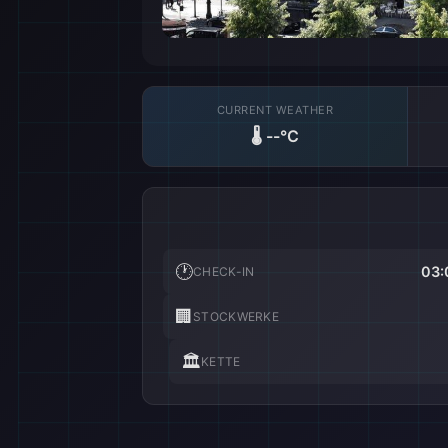
CURRENT WEATHER
🌡️
--°C
🕐
03:
CHECK-IN
🏢
STOCKWERKE
🏛️
KETTE