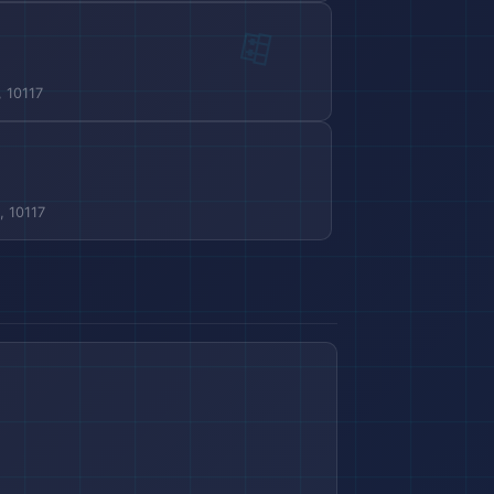
, 10117
, 10117
🗺️