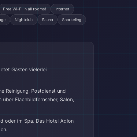
Free Wi-Fi in all rooms!
Internet
age
Nightclub
Sauna
Snorkeling
etet Gästen vielerlei
he Reinigung, Postdienst und
über Flachbildfernseher, Salon,
ad oder im Spa. Das Hotel Adlon
len.