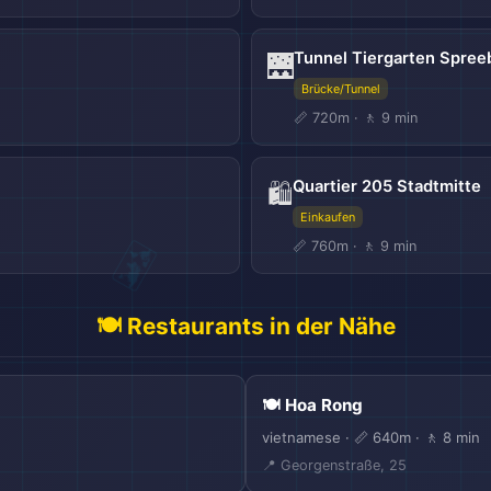
Tunnel Tiergarten Spre
🌉
Brücke/Tunnel
📏 720m · 🚶 9 min
Quartier 205 Stadtmitte
🛍️
Einkaufen
📏 760m · 🚶 9 min
🍽️ Restaurants in der Nähe
🏖️
🍽️ Hoa Rong
vietnamese · 📏 640m · 🚶 8 min
📍 Georgenstraße, 25