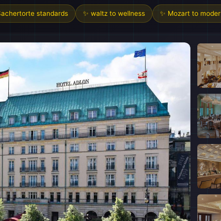
achertorte standards
✨ waltz to wellness
✨ Mozart to moder