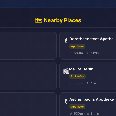
🗺️ Nearby Places
🗺️
Dorotheenstadt Apothek
💊
Apotheke
📏 580m · 🚶 7 min
Mall of Berlin
🛍️
Einkaufen
📏 600m · 🚶 7 min
Aschenbachs Apotheke
💊
Apotheke
📏 630m · 🚶 8 min