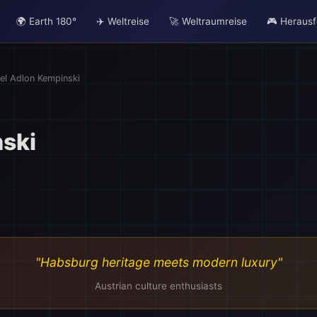
🌍 Earth 180°
✈️ Weltreise
🚀 Weltraumreise
🎮 Heraus
✈️
el Adlon Kempinski
ski
"Habsburg heritage meets modern luxury"
Austrian culture enthusiasts