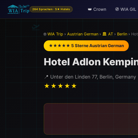
👑 Crown
🧭 WIA GIL
264 Sprachen · 5★ Hotels
🌐
WIA Trip
›
Austrian German
›
🏛️ AT
›
Berlin
›
Hot
★★★★★ 5 Sterne Austrian German
Hotel Adlon Kempin
📍 Unter den Linden 77, Berlin, Germany
★★★★★