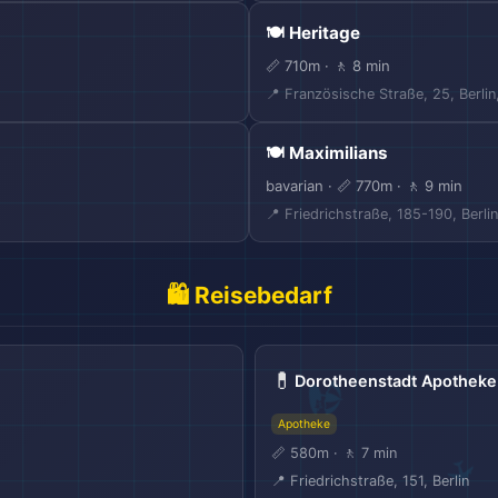
✈️
🍽️ Heritage
📏 710m · 🚶 8 min
📍 Französische Straße, 25, Berlin
🍽️ Maximilians
bavarian · 📏 770m · 🚶 9 min
📍 Friedrichstraße, 185-190, Berlin
🛍️ Reisebedarf
💊
Dorotheenstadt Apotheke
Apotheke
📏 580m · 🚶 7 min
📍 Friedrichstraße, 151, Berlin