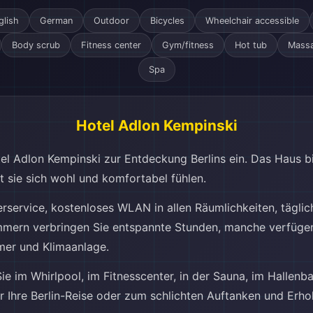
glish
German
Outdoor
Bicycles
Wheelchair accessible
Body scrub
Fitness center
Gym/fitness
Hot tub
Mass
Spa
Hotel Adlon Kempinski
tel Adlon Kempinski zur Entdeckung Berlins ein. Das Haus bi
 sie sich wohl und komfortabel fühlen.
service, kostenloses WLAN in allen Räumlichkeiten, täglic
immern verbringen Sie entspannte Stunden, manche verfügen 
mer und Klimaanlage.
e im Whirlpool, im Fitnesscenter, in der Sauna, im Hallenb
ür Ihre Berlin-Reise oder zum schlichten Auftanken und Erho