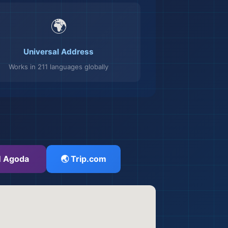
🌍
Universal Address
Works in 211 languages globally
 Agoda
🌏 Trip.com