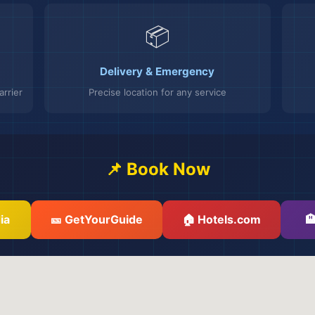
📦
Delivery & Emergency
rrier
Precise location for any service
📌 Book Now
ia
🎫 GetYourGuide
🏠 Hotels.com
