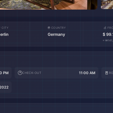
 CITY
🌍 COUNTRY
💰 FR
erlin
Germany
$ 99.
≈ ₩141,
🕐
🚪
0 PM
11:00 AM
CHECK-OUT
R
2022