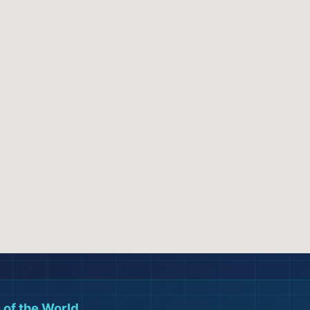
🛫
 of the World