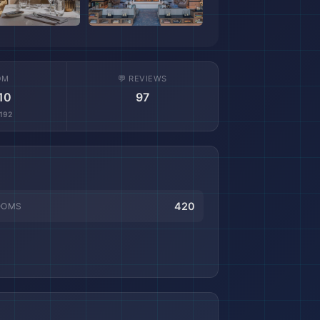
OM
💬 REVIEWS
10
97
192
420
OOMS