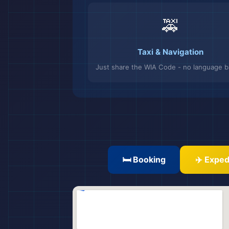
🚕
Taxi & Navigation
Just share the WIA Code - no language ba
🛏️ Booking
✈️ Exped