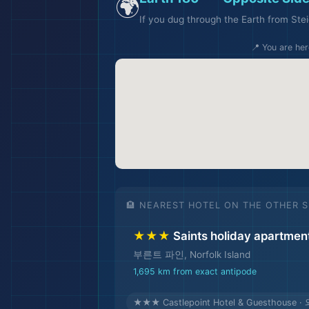
🌍
If you dug through the Earth from Stei
📍 You are her
🏨 NEAREST HOTEL ON THE OTHER S
★★★
Saints holiday apartmen
부른트 파인, Norfolk Island
1,695 km from exact antipode
★★★ Castlepoint Hotel & Guesthouse