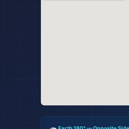
Earth 180° — Opposite Side