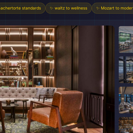
achertorte standards
✨ waltz to wellness
✨ Mozart to moder