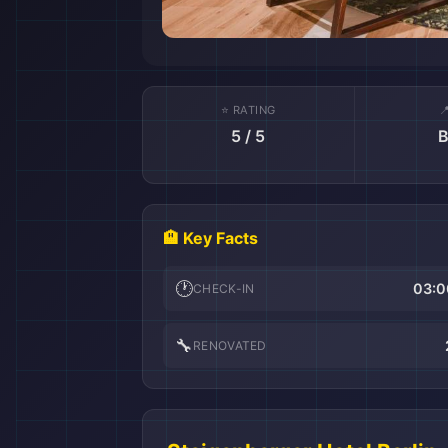
⭐ RATING

5 / 5
B
🏨 Key Facts
🕐
03:0
CHECK-IN
🔧
RENOVATED