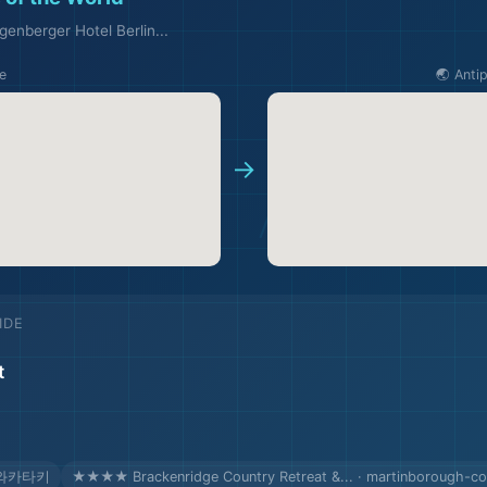
genberger Hotel Berlin...
e
🌏 Anti
→
IDE
t
 · 와카타키
★★★★ Brackenridge Country Retreat &... · martinborough-c