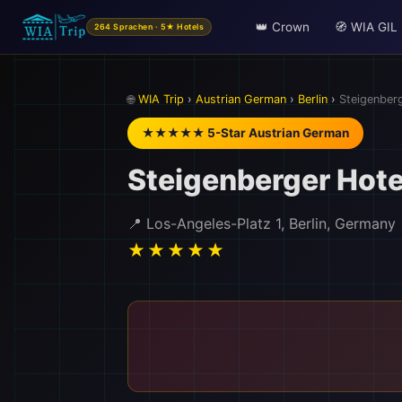
👑 Crown
🧭 WIA GIL
264 Sprachen · 5★ Hotels
🌐
WIA Trip
›
Austrian German
›
Berlin
›
Steigenberg
★★★★★ 5-Star Austrian German
Steigenberger Hotel
📍 Los-Angeles-Platz 1, Berlin, Germany
★★★★★