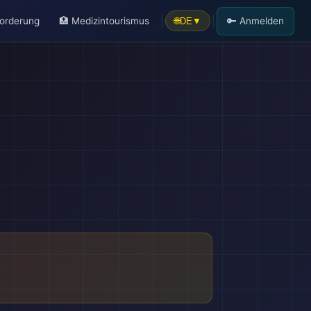
forderung
🏥 Medizintourismus
🔑 Anmelden
🌐
DE
▼