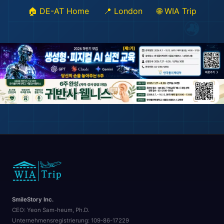
🏖️
🏠 DE-AT Home
📍 London
🌐 WIA Trip
✈️
SmileStory Inc.
CEO:
Yeon Sam-heum, Ph.D.
Unternehmensregistrierung:
109-86-17229