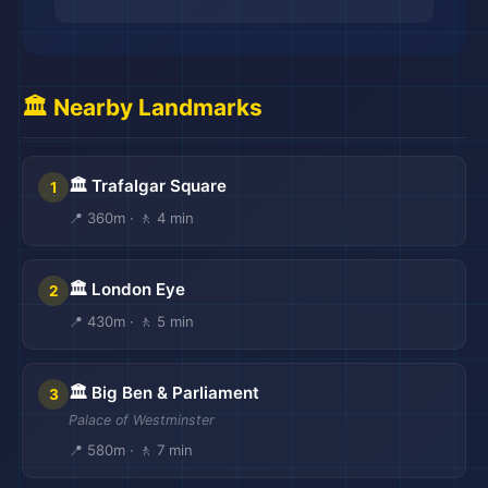
🏛️ Nearby Landmarks
🏛️ Trafalgar Square
1
📍 360m · 🚶 4 min
🏛️ London Eye
2
📍 430m · 🚶 5 min
🏛️ Big Ben & Parliament
3
Palace of Westminster
📍 580m · 🚶 7 min