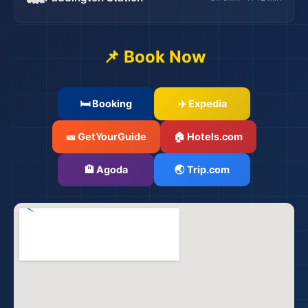
📌 Book Now
🛏️ Booking
✈️ Expedia
🎫 GetYourGuide
🏠 Hotels.com
🏨 Agoda
🌏 Trip.com