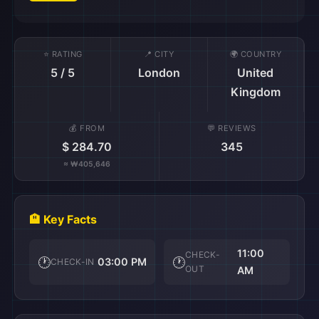
⭐ RATING
📍 CITY
🌍 COUNTRY
5 / 5
London
United
Kingdom
💰 FROM
💬 REVIEWS
$ 284.70
345
≈ ₩405,646
🏨 Key Facts
11:00
CHECK-
🕐
🕐
03:00 PM
CHECK-IN
OUT
AM