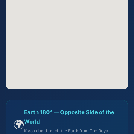
🌆
✈️
Earth 180° — Opposite Side of the
🌍
World
If you dug through the Earth from The Royal