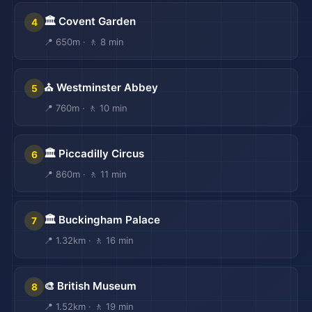
🏛️ Covent Garden
4
📍 650m · 🚶 8 min
⛪ Westminster Abbey
5
📍 760m · 🚶 10 min
🏛️ Piccadilly Circus
6
📍 860m · 🚶 11 min
🏛️ Buckingham Palace
7
📍 1.32km · 🚶 16 min
🎨 British Museum
8
📍 1.52km · 🚶 19 min