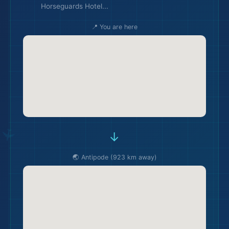
Horseguards Hotel...
📍 You are here
→
🌏 Antipode (923 km away)