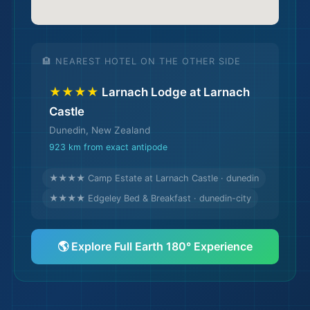
🌍
🏨 NEAREST HOTEL ON THE OTHER SIDE
★★★★
Larnach Lodge at Larnach
Castle
Dunedin, New Zealand
923 km from exact antipode
★★★★ Camp Estate at Larnach Castle · dunedin
★★★★ Edgeley Bed & Breakfast · dunedin-city
🌎 Explore Full Earth 180° Experience