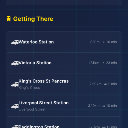
🚆 Getting There
🚄
Waterloo Station
820m · 🚶 10 min
🚄
Victoria Station
1.81km · 🚶 23 min
King's Cross St Pancras
🚄
2.90km · 🚗 9 min
King's Cross
Liverpool Street Station
🚄
3.19km · 🚗 10 min
Liverpool Street
🚄
Paddington Station
3.70km · 🚗 12 min