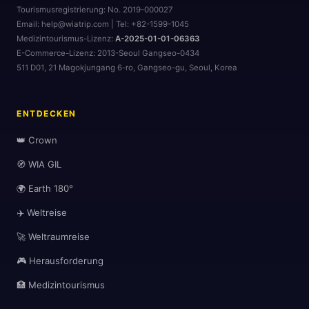
Tourismusregistrierung:
No. 2019-000027
Email: help@wiatrip.com | Tel: +82-1599-1045
Medizintourismus-Lizenz:
A-2025-01-01-06363
E-Commerce-Lizenz:
2013-Seoul Gangseo-0434
511 D01, 21 Magokjungang 6-ro, Gangseo-gu, Seoul, Korea
ENTDECKEN
👑 Crown
🧭 WIA GIL
🌍 Earth 180°
✈️ Weltreise
🚀 Weltraumreise
🎮 Herausforderung
🌆
🏥 Medizintourismus