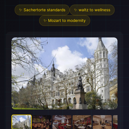
✨ Sachertorte standards
✨ waltz to wellness
✨ Mozart to modernity