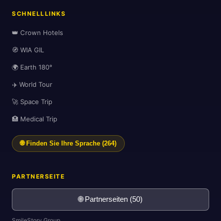
SCHNELLLINKS
👑 Crown Hotels
🧭 WIA GIL
🌍 Earth 180°
✈️ World Tour
🚀 Space Trip
🏥 Medical Trip
🌐 Finden Sie Ihre Sprache (264)
PARTNERSEITE
🌐 Partnerseiten (50)
SmileStory Group