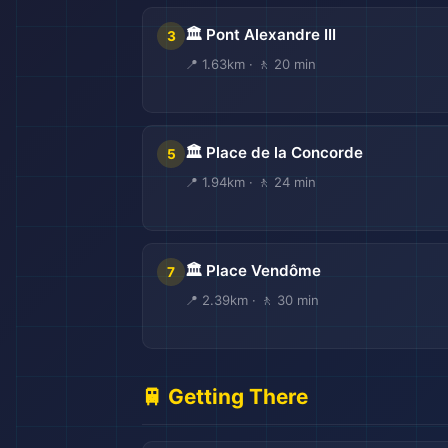
🏛️ Pont Alexandre III
3
📍 1.63km · 🚶 20 min
🏛️ Place de la Concorde
5
📍 1.94km · 🚶 24 min
🏛️ Place Vendôme
7
📍 2.39km · 🚶 30 min
🚆 Getting There