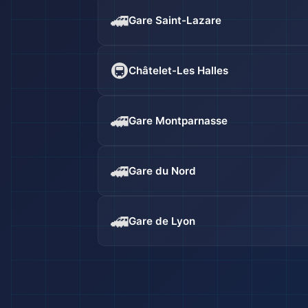
🚄
Gare Saint-Lazare
🚇
Châtelet-Les Halles
🚄
Gare Montparnasse
🚄
Gare du Nord
🚄
Gare de Lyon