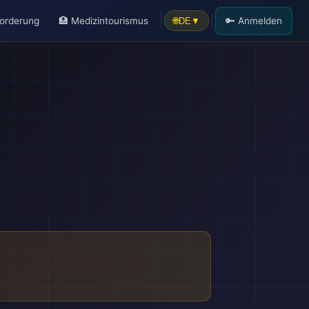
forderung
🏥 Medizintourismus
🔑 Anmelden
🌐
DE
▼