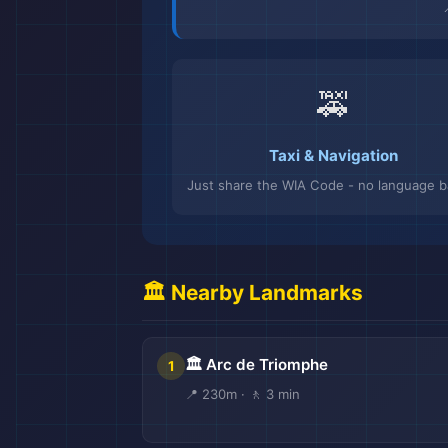
🚕
Taxi & Navigation
Just share the WIA Code - no language ba
🏛️ Nearby Landmarks
🏛️ Arc de Triomphe
1
📍 230m · 🚶 3 min