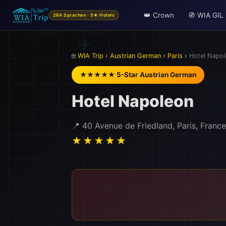
👑 Crown
🧭 WIA GIL
264 Sprachen · 5★ Hotels
🌐
WIA Trip
›
Austrian German
›
Paris
›
Hotel Napo
★★★★★ 5-Star Austrian German
Hotel Napoleon
📍 40 Avenue de Friedland, Paris, France
★★★★★