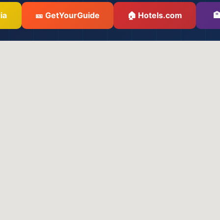
ia
🎫 GetYourGuide
🏠 Hotels.com

🗺️