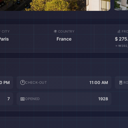
 CITY
🌍 COUNTRY
💰 FR
Paris
France
$ 275
≈ ₩392
🕐
🚪
0 PM
11:00 AM
CHECK-OUT
R
📅
7
1928
OPENED