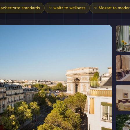
achertorte standards
✨ waltz to wellness
✨ Mozart to moder