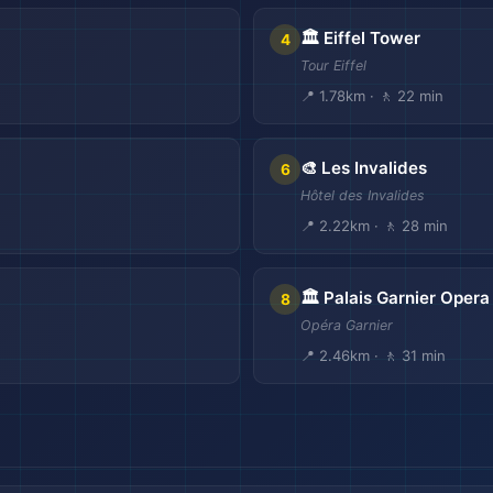
🏛️ Eiffel Tower
4
Tour Eiffel
📍 1.78km · 🚶 22 min
🎨 Les Invalides
6
Hôtel des Invalides
📍 2.22km · 🚶 28 min
🏛️ Palais Garnier Opera
8
Opéra Garnier
📍 2.46km · 🚶 31 min