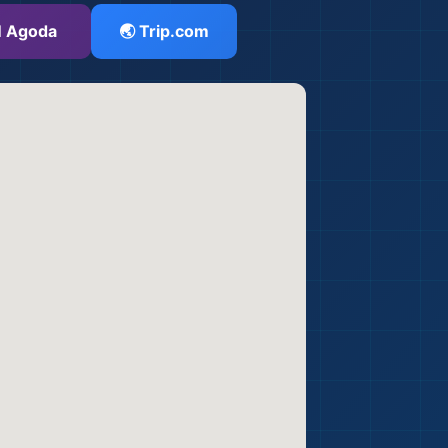
 Agoda
🌏 Trip.com