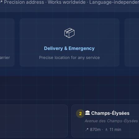
📍 Precision address · Works worldwide · Language-independe
📦
Delivery & Emergency
rrier
Precise location for any service
🏛️ Champs-Élysées
2
Avenue des Champs-Élysées
📍 870m · 🚶 11 min