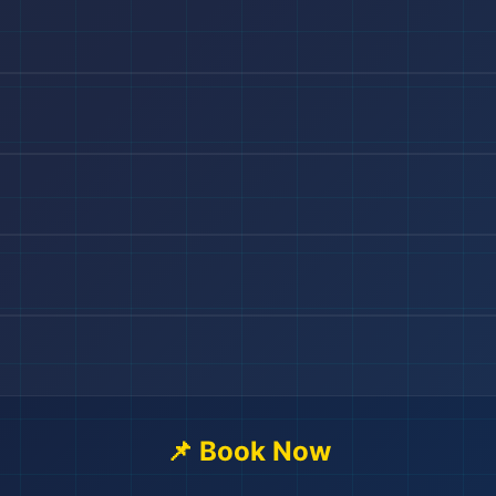
🏖️
📌 Book Now
🎒