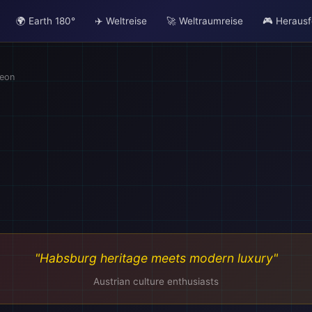
🌍 Earth 180°
✈️ Weltreise
🚀 Weltraumreise
🎮 Heraus
leon
"Habsburg heritage meets modern luxury"
Austrian culture enthusiasts