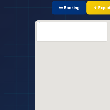
🛏️ Booking
✈️ Exped