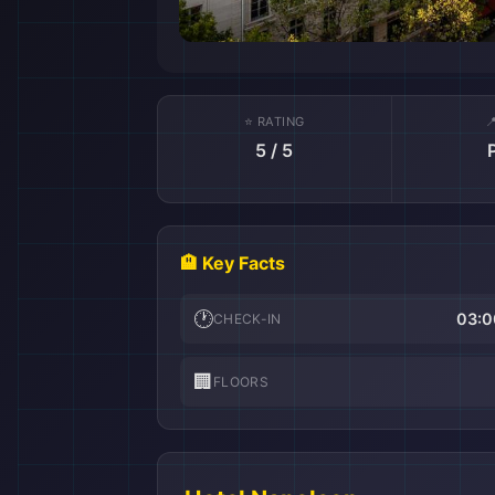
⭐ RATING

5 / 5
🏨 Key Facts
🕐
03:0
CHECK-IN
🏢
FLOORS