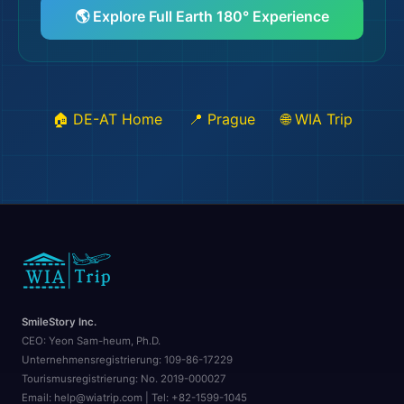
🌎 Explore Full Earth 180° Experience
✈️
🏠 DE-AT Home
📍 Prague
🌐 WIA Trip
SmileStory Inc.
CEO:
Yeon Sam-heum, Ph.D.
Unternehmensregistrierung:
109-86-17229
Tourismusregistrierung:
No. 2019-000027
Email: help@wiatrip.com | Tel: +82-1599-1045