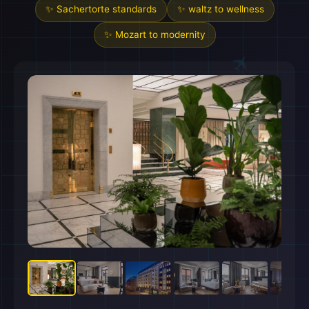
✨ Sachertorte standards
✨ waltz to wellness
✨ Mozart to modernity