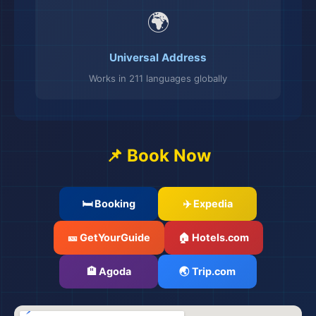
🌍
Universal Address
Works in 211 languages globally
📌 Book Now
🛏️ Booking
✈️ Expedia
🎫 GetYourGuide
🏠 Hotels.com
🏨 Agoda
🌏 Trip.com