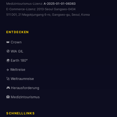
Medizintourismus-Lizenz:
A-2025-01-01-06363
E-Commerce-Lizenz:
2013-Seoul Gangseo-0434
511 D01, 21 Magokjungang 6-ro, Gangseo-gu, Seoul, Korea
ENTDECKEN
👑 Crown
🎒
🧭 WIA GIL
🌍 Earth 180°
✈️ Weltreise
🚀 Weltraumreise
🎮 Herausforderung
🏥 Medizintourismus
SCHNELLLINKS