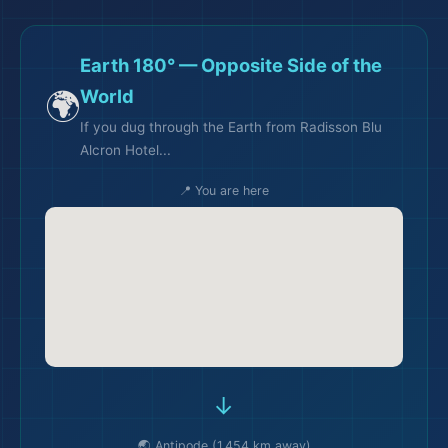
Earth 180° — Opposite Side of the
🌍
World
If you dug through the Earth from Radisson Blu
Alcron Hotel...
📍 You are here
→
🌏 Antipode (1,454 km away)