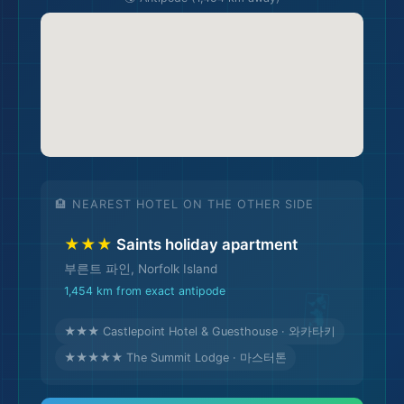
🗺️
🏨 NEAREST HOTEL ON THE OTHER SIDE
★★★
Saints holiday apartment
부른트 파인, Norfolk Island
1,454 km from exact antipode
★★★ Castlepoint Hotel & Guesthouse · 와카타키
★★★★★ The Summit Lodge · 마스터톤