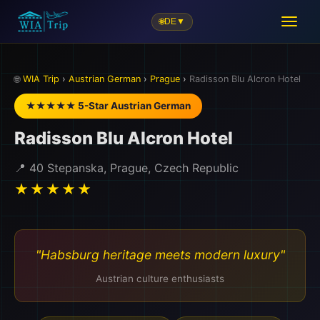
🌐
DE
▼
✈️
🌐
WIA Trip
›
Austrian German
›
Prague
›
Radisson Blu Alcron Hotel
★★★★★ 5-Star Austrian German
Radisson Blu Alcron Hotel
✈️
📍 40 Stepanska, Prague, Czech Republic
★★★★★
"Habsburg heritage meets modern luxury"
🌆
Austrian culture enthusiasts