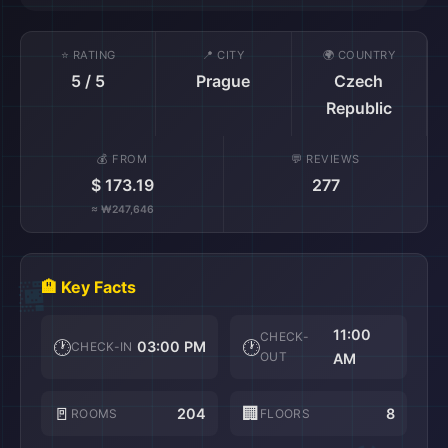
⭐ RATING
📍 CITY
🌍 COUNTRY
🌆
5 / 5
Prague
Czech
Republic
💰 FROM
💬 REVIEWS
$ 173.19
277
≈ ₩247,646
🏖️
🏨 Key Facts
11:00
CHECK-
🕐
🕐
03:00 PM
CHECK-IN
OUT
AM
🚪
🏢
204
8
ROOMS
FLOORS