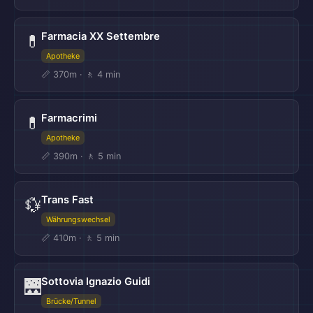
Farmacia XX Settembre
💊
Apotheke
📏 370m · 🚶 4 min
Farmacrimi
💊
Apotheke
📏 390m · 🚶 5 min
Trans Fast
💱
Währungswechsel
📏 410m · 🚶 5 min
Sottovia Ignazio Guidi
🌉
Brücke/Tunnel