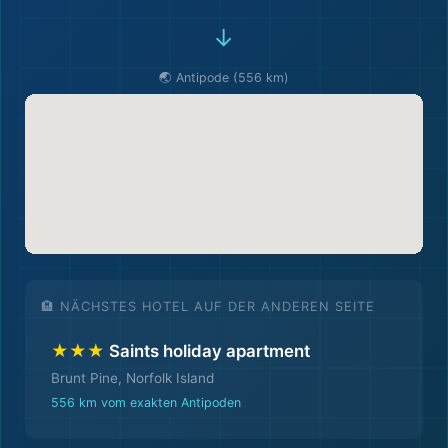
→
🌏 Antipode (556 km)
🏨 NÄCHSTES HOTEL AUF DER ANDEREN SEITE
★★★
Saints holiday apartment
Brunt Pine, Norfolk Island
556 km vom exakten Antipoden