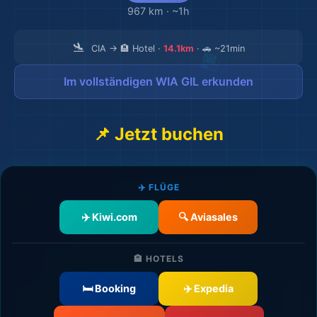
967 km
·
~1h
🛬
CIA → 🏨 Hotel ·
14.1km
· 🚗 ~21min
Im vollständigen WIA GIL erkunden
📌 Jetzt buchen
✈️ FLÜGE
✈️ Kiwi.com
🔍 Aviasales
🏨 HOTELS
🛏️ Booking
✈️ Expedia
🌍