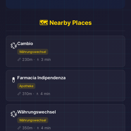
🗺️ Nearby Places
Cambio
💱
Währungswechsel
📏 230m · 🚶 3 min
Farmacia Indipendenza
💊
Apotheke
📏 310m · 🚶 4 min
Währungswechsel
💱
Währungswechsel
📏 350m · 🚶 4 min