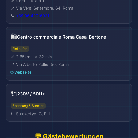
📏 410m · 🚶 5 min
📍 Via Venti Settembre, 64, Roma
📞
+39 06 42016931
🛍️
Centro commerciale Roma Casal Bertone
Einkaufen
📏 2.65km · 🚶 32 min
📍 Via Alberto Pollio, 50, Roma
🌐 Webseite
🔌
230V / 50Hz
Spannung & Stecker
🔌 Steckertyp: C, F, L
💬 Gästebewertungen