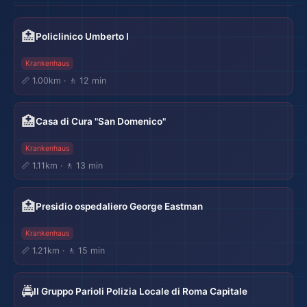
🏥
Policlinico Umberto I
Krankenhaus
📏 1.00km · 🚶 12 min
🏖
🏥
Casa di Cura "San Domenico"
Krankenhaus
📏 1.11km · 🚶 13 min
🏥
Presidio ospedaliero George Eastman
Krankenhaus
📏 1.21km · 🚶 15 min
🚔
II Gruppo Parioli Polizia Locale di Roma Capitale