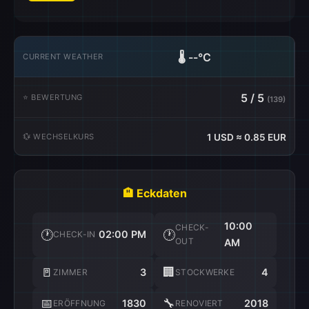
🌡️
--°C
CURRENT WEATHER
5 / 5
⭐ BEWERTUNG
(139)
💱 WECHSELKURS
1 USD ≈ 0.85 EUR
🏨 Eckdaten
10:00
CHECK-
🕐
🕐
02:00 PM
CHECK-IN
OUT
AM
🚪
🏢
3
4
ZIMMER
STOCKWERKE
📅
🔧
1830
2018
ERÖFFNUNG
RENOVIERT