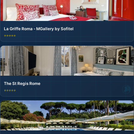
La Griffe Roma - MGallery by Sofitel
⭐⭐⭐⭐⭐
The St Regis Rome
⭐⭐⭐⭐⭐