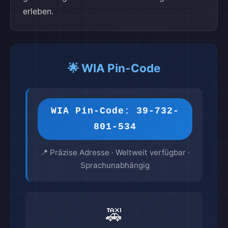
erleben.
🌟 WIA Pin-Code
WIA Pin-Code: 39-732-
801-534
📍 Präzise Adresse · Weltweit verfügbar ·
Sprachunabhängig
🚕