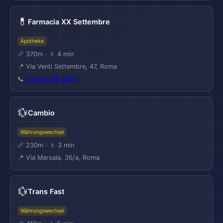
💊
Farmacia XX Settembre
Apotheke
📏 370m · 🚶 4 min
📍 Via Venti Settembre, 47, Roma
📞
+39 06 4873880
💱
Cambio
Währungswechsel
📏 230m · 🚶 3 min
📍 Via Marsala, 36/a, Roma
💱
Trans Fast
Währungswechsel