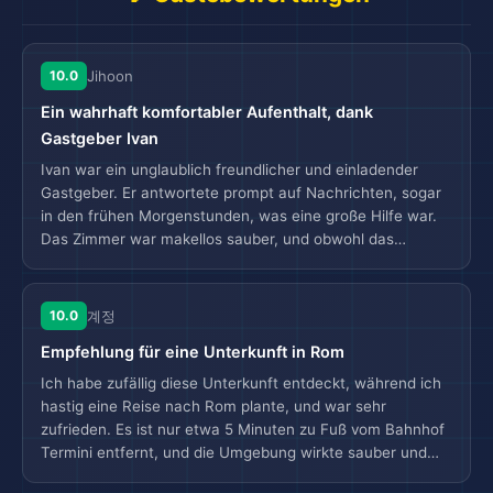
10.0
Jihoon
Ein wahrhaft komfortabler Aufenthalt, dank
Gastgeber Ivan
Ivan war ein unglaublich freundlicher und einladender
Gastgeber. Er antwortete prompt auf Nachrichten, sogar
in den frühen Morgenstunden, was eine große Hilfe war.
Das Zimmer war makellos sauber, und obwohl das
Badezimmer separat war, war es nie unpraktisch. Das
Gebäude hat keinen Aufzug, aber die Treppen sind breit,
und Ivan half freundlicherweise mit unserem Gepäck,
10.0
계정
sodass es überhaupt kein Problem war. Er bereitete jeden
Empfehlung für eine Unterkunft in Rom
Morgen ein leichtes Frühstück vor und stellte es
rechtzeitig im Zimmer bereit. Außerdem füllte er täglich
Ich habe zufällig diese Unterkunft entdeckt, während ich
unseren persönlichen Kühlschrank im gemeinsamen
hastig eine Reise nach Rom plante, und war sehr
Wohnbereich mit Cola, Fruchtsaft und Milch – eine
zufrieden. Es ist nur etwa 5 Minuten zu Fuß vom Bahnhof
liebevolle Geste. Die Gemeinschaftsküche war gut
Termini entfernt, und die Umgebung wirkte sauber und
ausgestattet mit Einwegtellern und Besteck, was es
sicher. Die Kommunikation mit dem Gastgeber Ivan war