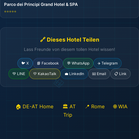
Parco dei Principi Grand Hotel & SPA
⭐⭐⭐⭐⭐
🔗 Dieses Hotel Teilen
Lass Freunde von diesem tollen Hotel wissen!
🐦 X
📘 Facebook
💬 WhatsApp
✈️ Telegram
💚 LINE
💛 KakaoTalk
💼 LinkedIn
📧 Email
📋 Link
🏠 DE-AT Home
🏛️ AT
📍 Rome
🌐 WIA
Trip