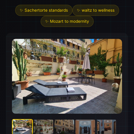
✨ Sachertorte standards
✨ waltz to wellness
✨ Mozart to modernity