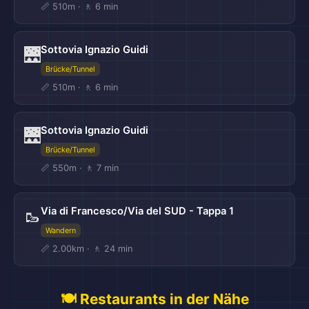
📏 510m · 🚶 6 min
Sottovia Ignazio Guidi
🌉
Brücke/Tunnel
📏 510m · 🚶 6 min
Sottovia Ignazio Guidi
🌉
Brücke/Tunnel
📏 550m · 🚶 7 min
Via di Francesco/Via del SUD - Tappa 1
🥾
Wandern
📏 2.00km · 🚶 24 min
🍽️ Restaurants in der Nähe