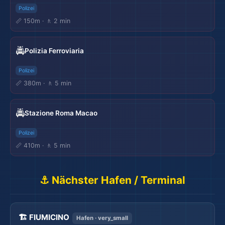
Polizei
📏 150m · 🚶 2 min
🚔
Polizia Ferroviaria
Polizei
📏 380m · 🚶 5 min
🚔
Stazione Roma Macao
Polizei
📏 410m · 🚶 5 min
⚓ Nächster Hafen / Terminal
🏗️ FIUMICINO
Hafen · very_small