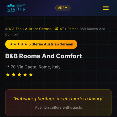
🌐
DE
▼
🌐
WIA Trip
›
Austrian German
›
🏛️ AT
›
Rome
›
B&B Rooms And
Comfort
★★★★★ 5 Sterne Austrian German
B&B Rooms And Comfort
📍 70 Via Gaeta, Rome, Italy
★★★★★
"Habsburg heritage meets modern luxury"
Austrian culture enthusiasts