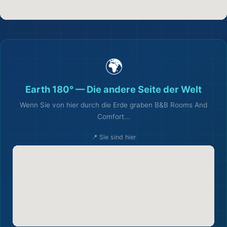
🌍
🌍
Earth 180° — Die andere Seite der Welt
🎒
Wenn Sie von hier durch die Erde graben B&B Rooms And
Comfort...
📍 Sie sind hier