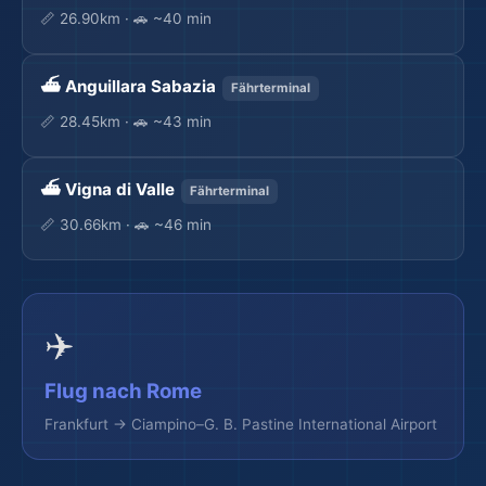
🗺️
📏 26.90km · 🚗 ~40 min
⛴️ Anguillara Sabazia
Fährterminal
🎒
📏 28.45km · 🚗 ~43 min
⛴️ Vigna di Valle
Fährterminal
📏 30.66km · 🚗 ~46 min
✈️
Flug nach Rome
Frankfurt → Ciampino–G. B. Pastine International Airport