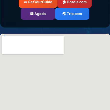
🎫 GetYourGuide
🏠 Hotels.com
🏨 Agoda
🌏 Trip.com