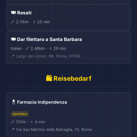
🍽️ Rosati
📏 2.11km · 🚶 25 min
🍽️ Dar filettaro a Santa Barbara
italian · 📏 2.46km · 🚶 29 min
📍 Largo dei Librari, 88, Roma, 00186
🛍️ Reisebedarf
💊
Farmacia Indipendenza
Apotheke
📏 310m · 🚶 4 min
📍 Via San Martino della Battaglia, 10, Roma