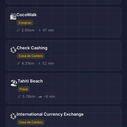
CocoWalk
🛍️
Compras
📏 3.95km · 🚶 47 min
Check Cashing
💱
Casa de Cambio
📏 4.31km · 🚶 52 min
Tahiti Beach
🏖️
Playa
📏 5.78km · 🚗 ~9 min
International Currency Exchange
💱
Casa de Cambio