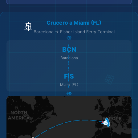
Crucero a Miami (FL)
🚢
Barcelona → Fisher Island Ferry Terminal
🚢 ～～～～～～～～ 🚢
BCN
Barcelona
FIS
Miami (FL)