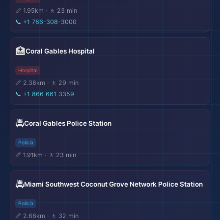
📏 1.95km · 🚶 23 min
📞
+1 786-308-3000
🏥
Coral Gables Hospital
Hospital
📏 2.38km · 🚶 29 min
📞
+1 866 661 3359
🚔
Coral Gables Police Station
Policía
📏 1.91km · 🚶 23 min
🚔
Miami Southwest Coconut Grove Network Police Station
Policía
📏 2.66km · 🚶 32 min