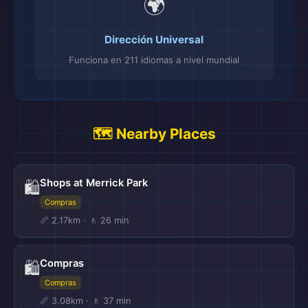
🌍
Dirección Universal
Funciona en 211 idiomas a nivel mundial
🗺️ Nearby Places
Shops at Merrick Park
🛍️
Compras
📏 2.17km · 🚶 26 min
Compras
🛍️
Compras
📏 3.08km · 🚶 37 min