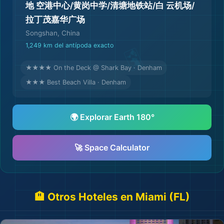
地 空港中心/黄岗中学/清塘地铁站/白 云机场/
拉丁茂嘉华广场
Songshan, China
1,249 km del antípoda exacto
★★★★ On the Deck @ Shark Bay · Denham
★★★ Best Beach Villa · Denham
🌍 Explorar Earth 180°
🚀 Space Calculator
🏨 Otros Hoteles en Miami (FL)