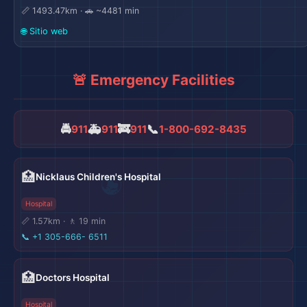
📏 1493.47km · 🚗 ~4481 min
🌐 Sitio web
🚨 Emergency Facilities
🌍
🚔
🚑
🚒
📞
911
911
911
1-800-692-8435
🏥
Nicklaus Children's Hospital
Hospital
📏 1.57km · 🚶 19 min
📞
+1 305-666- 6511
🏥
Doctors Hospital
Hospital