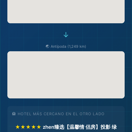
→
🗺️
🌏 Antípoda (1,249 km)
🏨 HOTEL MÁS CERCANO EN EL OTRO LADO
★★★★★
zhen臻选【温馨情 侣房】投影 绿