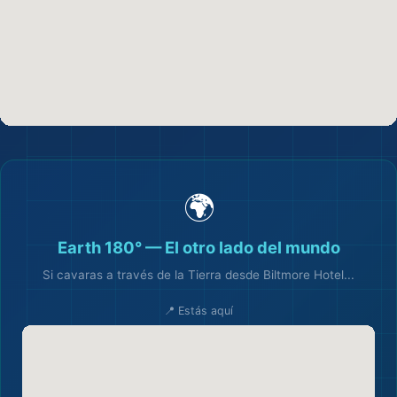
🗺️
🌍
Earth 180° — El otro lado del mundo
Si cavaras a través de la Tierra desde Biltmore Hotel...
📍 Estás aquí