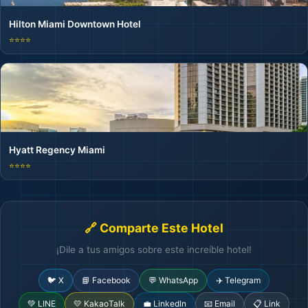
Hilton Miami Downtown Hotel
⭐⭐⭐⭐
Hyatt Regency Miami
⭐⭐⭐⭐
🔗 Comparte Este Hotel
¡Dile a tus amigos sobre este increíble hotel!
🐦 X
📘 Facebook
💬 WhatsApp
✈️ Telegram
💚 LINE
💛 KakaoTalk
💼 LinkedIn
📧 Email
📋 Link