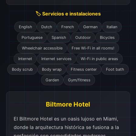
🏷️ Servicios e instalaciones
English
Dutch
French
German
Italian
Portuguese
Spanish
Outdoor
Bicycles
Wheelchair accessible
Free Wi-Fi in all rooms!
Internet
Internet services
Wi-Fi in public areas
Body scrub
Body wrap
Fitness center
Foot bath
Garden
Gym/fitness
Biltmore Hotel
El Biltmore Hotel es un oasis lujoso en Miami,
donde la arquitectura histórica se fusiona a la
perfección con comodidades modernas,