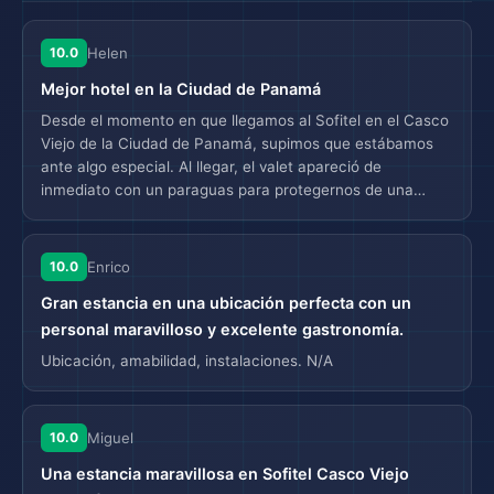
10.0
Helen
Mejor hotel en la Ciudad de Panamá
Desde el momento en que llegamos al Sofitel en el Casco
Viejo de la Ciudad de Panamá, supimos que estábamos
ante algo especial. Al llegar, el valet apareció de
inmediato con un paraguas para protegernos de una
ligera llovizna, manejando nuestras maletas y cuidando el
coche con una profesionalidad absoluta. En la recepción,
aunque la recepcionista estaba ocupada, uno de los
10.0
Enrico
miembros del equipo de conserjería nos saludó
Gran estancia en una ubicación perfecta con un
calurosamente con una bebida fría de hibisco y una toalla
refrescante. Recogieron nuestros pasaportes para
personal maravilloso y excelente gastronomía.
preparar el check-in con anticipación, un gesto
Ubicación, amabilidad, instalaciones. N/A
increíblemente considerado. A pesar de que llegamos a
las 2:00 p.m. (una hora antes del horario oficial de check-
in a las 3:00 p.m.), no hubo ningún problema; nos dieron
10.0
Miguel
la bienvenida sin dudarlo. Inicialmente, habíamos
reservado una habitación con vista parcial al mar, algo
Una estancia maravillosa en Sofitel Casco Viejo
que no habíamos notado hasta nuestra llegada.