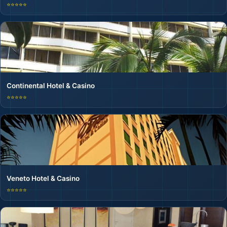
⭐⭐⭐⭐⭐
Continental Hotel & Casino
⭐⭐⭐⭐⭐
Veneto Hotel & Casino
⭐⭐⭐⭐⭐