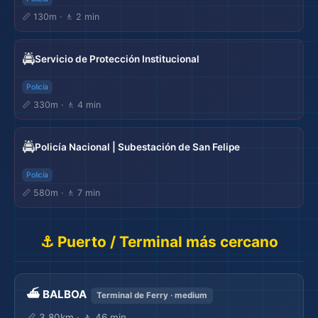
📏 130m · 🚶 2 min
🚔
Servicio de Protección Institucional
Policía
📏 330m · 🚶 4 min
🚔
Policía Nacional | Subestación de San Felipe
Policía
📏 580m · 🚶 7 min
⚓ Puerto / Terminal más cercano
⛴️ BALBOA
Terminal de Ferry · medium
📏 3.80km · 🚶 46 min