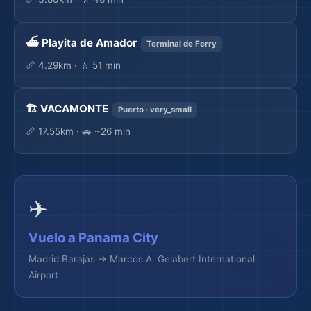
⛴️ Playita de Amador
Terminal de Ferry
📏 4.29km · 🚶 51 min
🏨
🏗️ VACAMONTE
Puerto · very_small
📏 17.55km · 🚗 ~26 min
✈️
Vuelo a Panama City
Madrid Barajas → Marcos A. Gelabert International
Airport