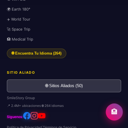
🌍 Earth 180°
🗺️
✈️ World Tour
🚀 Space Trip
🏥 Medical Trip
🌐 Encuentra Tu Idioma (264)
SITIO ALIADO
🌐 Sitios Aliados (50)
SmileStory Group
📍 2.4M+ ubicaciones 🌐 264 idiomas
🏨
Síguenos:
Política de Privacidad
|
Términos de Servicio