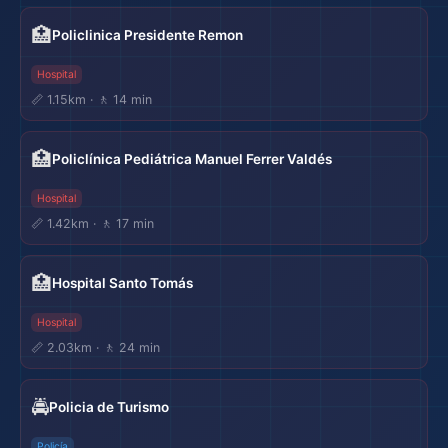
🏥
Policlinica Presidente Remon
Hospital
📏 1.15km · 🚶 14 min
🏥
Policlínica Pediátrica Manuel Ferrer Valdés
Hospital
📏 1.42km · 🚶 17 min
🏥
Hospital Santo Tomás
Hospital
📏 2.03km · 🚶 24 min
🚔
Policia de Turismo
Policía