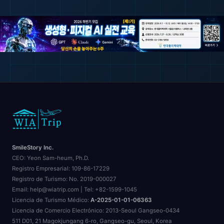
SmileStory Inc.
CEO:
Yeon Sam-heum, Ph.D.
Registro Empresarial:
109-86-17229
Registro de Turismo:
No. 2019-000027
Email: help@wiatrip.com | Tel: +82-1599-1045
Licencia de Turismo Médico:
A-2025-01-01-06363
Licencia de Comercio Electrónico:
2013-Seoul Gangseo-0434
511 D01, 21 Magokjungang 6-ro, Gangseo-gu, Seoul, Korea