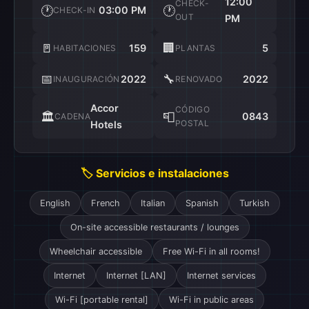
12:00
CHECK-
🕐
🕐
03:00 PM
CHECK-IN
OUT
PM
🚪
🏢
159
5
HABITACIONES
PLANTAS
📅
🔧
2022
2022
INAUGURACIÓN
RENOVADO
Accor
CÓDIGO
🏛️
📮
0843
CADENA
POSTAL
Hotels
🏷️ Servicios e instalaciones
English
French
Italian
Spanish
Turkish
On-site accessible restaurants / lounges
Wheelchair accessible
Free Wi-Fi in all rooms!
Internet
Internet [LAN]
Internet services
Wi-Fi [portable rental]
Wi-Fi in public areas