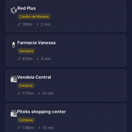
Red Plus
💱
Cambio de Moneda
📏 180m · 🚶 2 min
Farmacia Vanessa
💊
Farmacia
📏 670m · 🚶 8 min
Vendela Central
🛍️
Compras
📏 1.17km · 🚶 14 min
Piteks shopping center
🛍️
Compras
📏 1.18km · 🚶 14 min