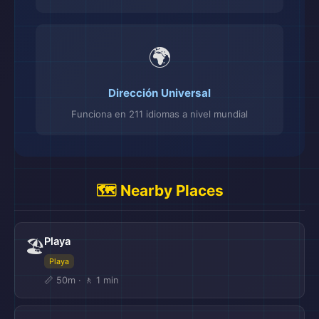
🌍
Dirección Universal
Funciona en 211 idiomas a nivel mundial
🗺️ Nearby Places
Playa
🏖️
Playa
📏 50m · 🚶 1 min