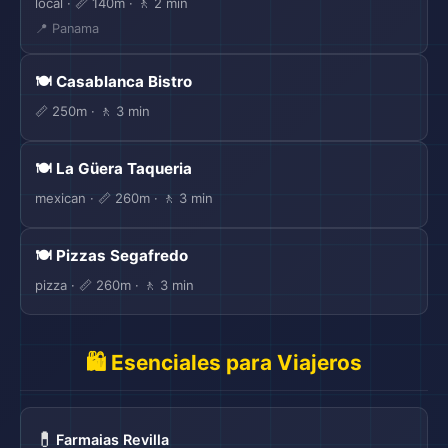
local · 📏 140m · 🚶 2 min
📍 Panama
🍽️ Casablanca Bistro
📏 250m · 🚶 3 min
🍽️ La Güera Taqueria
mexican · 📏 260m · 🚶 3 min
🍽️ Pizzas Segafredo
pizza · 📏 260m · 🚶 3 min
🛍️ Esenciales para Viajeros
💊
Farmaias Revilla