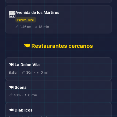
Avenida de los Mártires
🌉
Puente/Túnel
📏 1.46km · 🚶 18 min
🍽️ Restaurantes cercanos
🎒
🍽️ La Dolce Vila
italian · 📏 30m · 🚶 0 min
🍽️ Scena
📏 40m · 🚶 0 min
🍽️ Diablicos