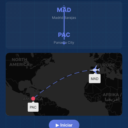
✈️ ━━━━━━━━━ ✈️
MAD
✈️
Madrid Barajas
PAC
Panama City
MAD
PAC
▶ Iniciar