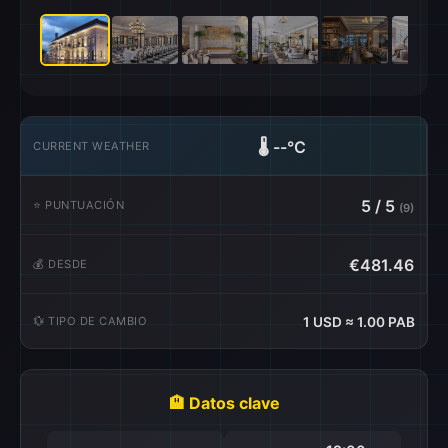
🌡️
--°C
CURRENT WEATHER
5 / 5
⭐ PUNTUACIÓN
(9)
€481.46
💰 DESDE
💱 TIPO DE CAMBIO
1 USD ≈ 1.00 PAB
🏨 Datos clave