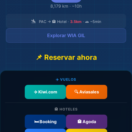
8,179 km
·
~10h
🛬
PAC → 🏨 Hotel ·
3.5km
· 🚗 ~5min
🏨
Explorar WIA GIL
📌 Reservar ahora
✈️ VUELOS
✈️ Kiwi.com
🔍 Aviasales
🏨 HOTELES
🛏️ Booking
🏨 Agoda