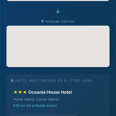
→
🌏 Antípoda (526 km)
🏨 HOTEL MÁS CERCANO EN EL OTRO LADO
★★★
Oceania House Hotel
Home Island, Cocos Islands
526 km del antípoda exacto
🛫