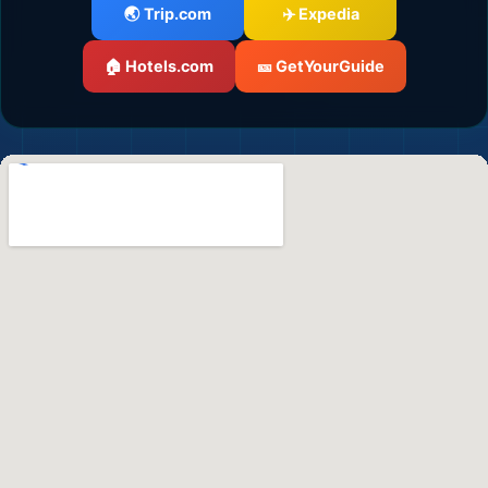
🌏 Trip.com
✈️ Expedia
🏠 Hotels.com
🎫 GetYourGuide
🌆
🌆