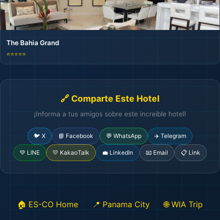
The Bahia Grand
⭐⭐⭐⭐⭐
🔗 Comparte Este Hotel
¡Informa a tus amigos sobre este increíble hotel!
🐦 X
📘 Facebook
💬 WhatsApp
✈️ Telegram
💚 LINE
💛 KakaoTalk
💼 LinkedIn
📧 Email
📋 Link
🏠 ES-CO Home
📍 Panama City
🌐 WIA Trip