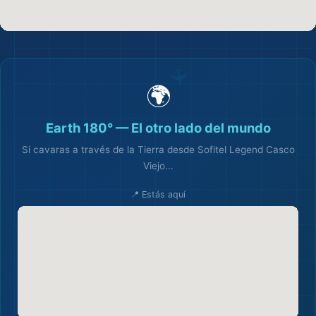
🌍
Earth 180° — El otro lado del mundo
Si cavaras a través de la Tierra desde Sofitel Legend Casco
Viejo...
📍 Estás aquí