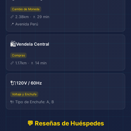
Cambio de Moneda
📏 2.38km · 🚶 29 min
📍 Avenida Perú
🛍️
Vendela Central
Compras
📏 1.17km · 🚶 14 min
🔌
120V / 60Hz
Voltaje y Enchufe
🔌 Tipo de Enchufe: A, B
💬 Reseñas de Huéspedes