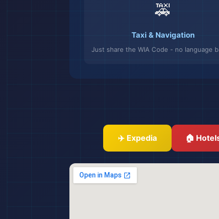
🚕
Taxi & Navigation
Just share the WIA Code - no language ba
✈️ Expedia
🏠 Hotel