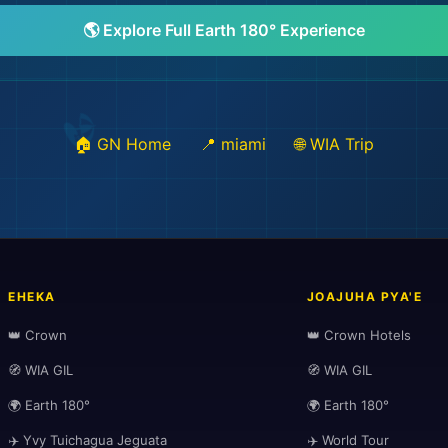
🌎 Explore Full Earth 180° Experience
🏠 GN Home
📍 miami
🌐 WIA Trip
EHEKA
JOAJUHA PYA'E
👑 Crown
👑 Crown Hotels
🧭 WIA GIL
🧭 WIA GIL
🌍 Earth 180°
🌍 Earth 180°
✈️ Yvy Tuichagua Jeguata
✈️ World Tour