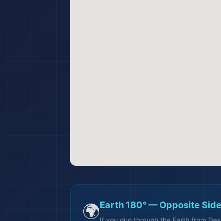
Earth 180° — Opposite Side
🌍
If you dug through the Earth from De