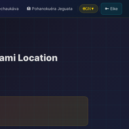
echaukáva
🏥 Pohanokuéra Jeguata
🔑 Eike
🌐
GN
▼
🎒
ami Location