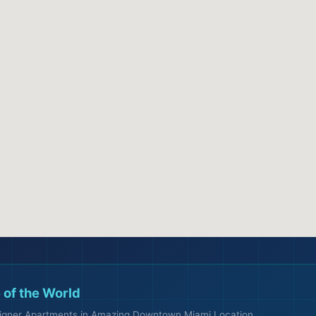
🌆
 of the World
signer Apartments in Amazing Downtown Miami Location...