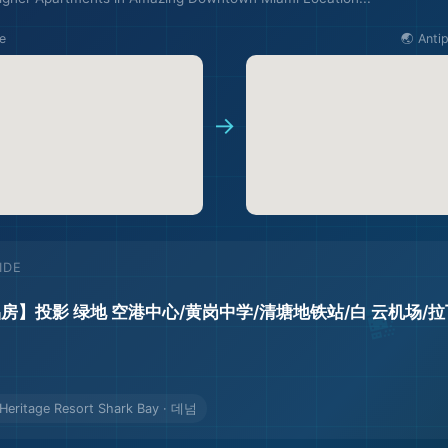
e
🌏 Anti
→
IDE
🏖️
侣房】投影 绿地 空港中心/黄岗中学/清塘地铁站/白 云机场/
ritage Resort Shark Bay · 데넘