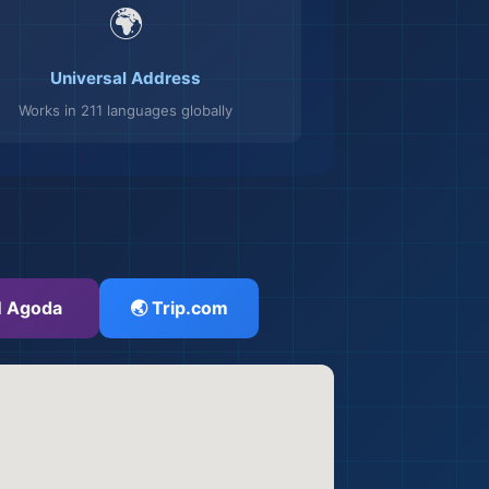
🌍
Universal Address
Works in 211 languages globally
 Agoda
🌏 Trip.com