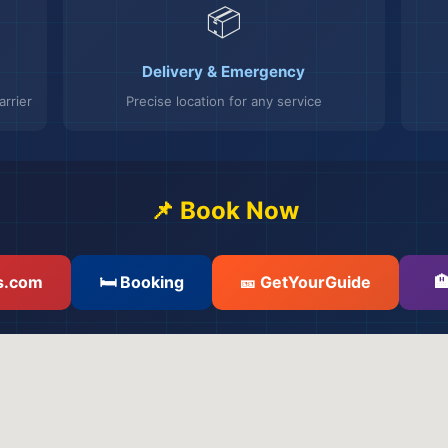
📦
Delivery & Emergency
rrier
Precise location for any service
📌 Book Now
s.com
🛏️ Booking
🎫 GetYourGuide
