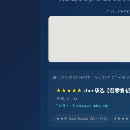
📍 You are her
🛫
🏨 NEAREST HOTEL ON THE OTHER S
★★★★★
zhen臻选【温馨情 
츠펑, China
🏖️
1,243 km from exact antipode
★★★ Best Beach Villa · 데넘
★★★★ He