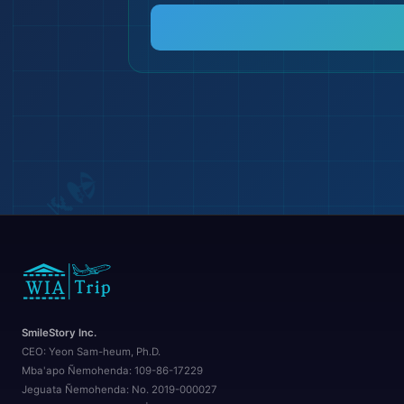
🌍
SmileStory Inc.
CEO:
Yeon Sam-heum, Ph.D.
Mba'apo Ñemohenda:
109-86-17229
Jeguata Ñemohenda:
No. 2019-000027