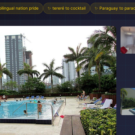
ilingual nation pride
✨ tereré to cocktail
✨ Paraguay to parad