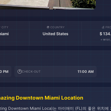
 CITY
🌍 COUNTRY
💰 FR
iami
United States
$ 134
≈ ₩191,
🕐
0 PM
11:00 AM
CHECK-OUT
mazing Downtown Miami Location
 Amazing Downtown Miami Loca)는 마이애미 (FL)의 좋