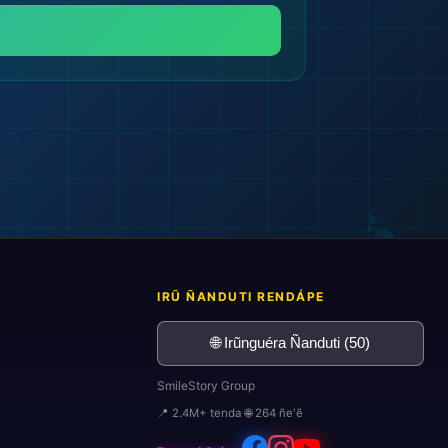
IRŨ ÑANDUTI RENDÁPE
🌐 Irũnguéra Ñanduti (50)
SmileStory Group
📍 2.4M+ tenda 🌐 264 ñe'ẽ