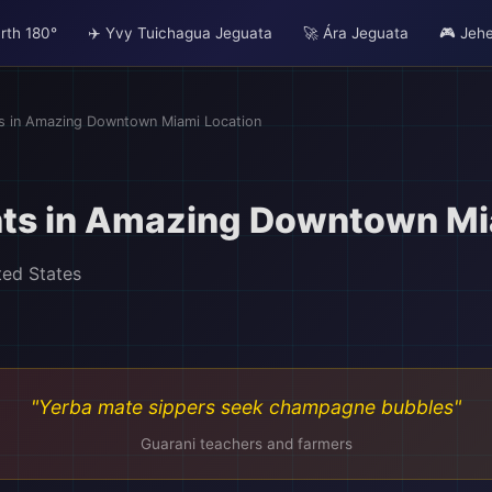
rth 180°
✈️ Yvy Tuichagua Jeguata
🚀 Ára Jeguata
🎮 Jeh
s in Amazing Downtown Miami Location
ts in Amazing Downtown Mi
ted States
"Yerba mate sippers seek champagne bubbles"
Guarani teachers and farmers