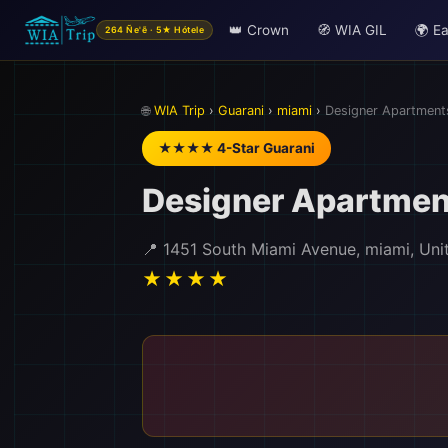
👑 Crown
🧭 WIA GIL
🌍 Ea
264 Ñe'ẽ · 5★ Hótele
🌐
WIA Trip
›
Guarani
›
miami
›
Designer Apartment
★★★★ 4-Star Guarani
Designer Apartmen
📍 1451 South Miami Avenue, miami, Uni
★★★★