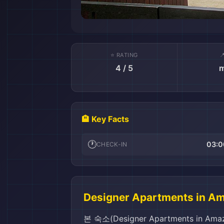
⭐ RATING

4 / 5
m
🏨 Key Facts
🕐
03:0
CHECK-IN
Designer Apartments in A
본 숙소(Designer Apartments in