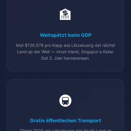
🏦
Weltspëtzt beim GDP
Mat $136,678 pro Kapp ass Lëtzebuerg dat räichst
Land op der Welt — virum Irland, Singapur a Katar.
Dat 3. Joer hannereneen.
🚇
Gratis ëffentlechen Transport
Zënter 2020 ass Lëtzebuerg dat éischt Land op