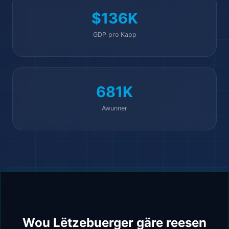
$136K
GDP pro Kapp
681K
Awunner
Wou Lëtzebuerger gäre reesen