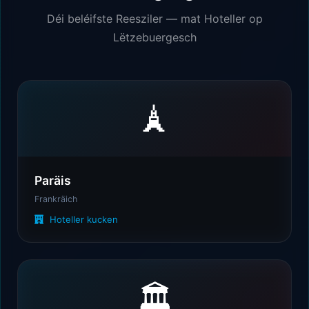
Déi beléifste Reesziler — mat Hoteller op
Lëtzebuergesch
🗼
🎒
Paräis
Frankräich
Hoteller kucken
🏛️