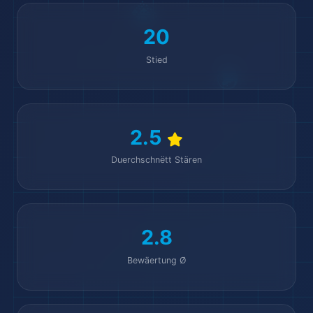
20
Stied
2.5
Duerchschnëtt Stären
2.8
Bewäertung Ø