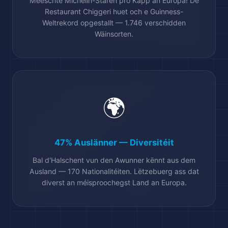
Meeschte Michelin-Stären pro Kapp an Europa! De
Restaurant Chiggeri huet och e Guinness-
Weltrekord opgestallt — 1.746 verschidden
Wäinsorten.
🌍
47% Auslänner — Diversitéit
Bal d'Halschent vun den Awunner kënnt aus dem
Ausland — 170 Nationalitéiten. Lëtzebuerg ass dat
🛫
diverst an méisproochegst Land an Europa.