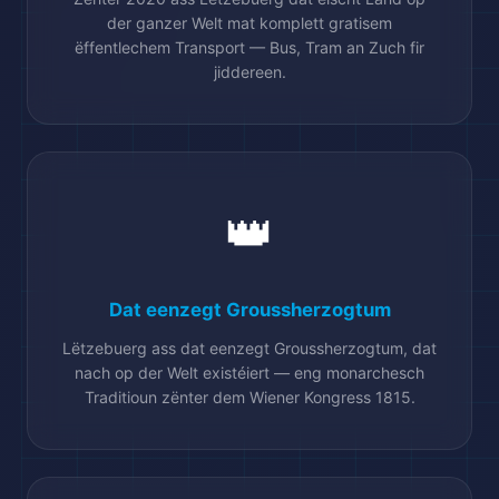
der ganzer Welt mat komplett gratisem
🛫
ëffentlechem Transport — Bus, Tram an Zuch fir
jiddereen.
👑
Dat eenzegt Groussherzogtum
Lëtzebuerg ass dat eenzegt Groussherzogtum, dat
nach op der Welt existéiert — eng monarchesch
Traditioun zënter dem Wiener Kongress 1815.