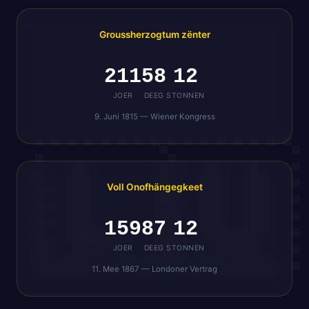
Groussherzogtum zënter
211
58
12
JOER
DEEG
STONNEN
9. Juni 1815 — Wiener Kongress
Voll Onofhängegkeet
159
87
12
JOER
DEEG
STONNEN
11. Mee 1867 — Londoner Vertrag