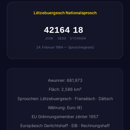
Lëtzebuergesch Nationalsprooch
42
164
18
JOER
DEEG
STONNEN
24. Februar 1984 — Sproochegesetz
Awunner: 681,973
Fläch: 2,586 km²
Sproochen: Lëtzebuergesch · Franséisch · Däitsch
Währung: Euro (€)
EU Grënnungsmember zënter 1957
Europäesch Geriichtshaff · EIB · Rechnungshaff