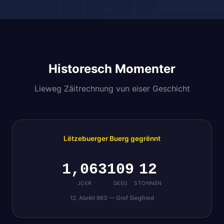
🌆
Historesch Momenter
Lieweg Zäitrechnung vun eiser Geschicht
Lëtzebuerger Buerg gegrënnt
1,063
109
12
JOER
DEEG
STONNEN
🌍
12. Abrëll 963 — Grof Siegfried