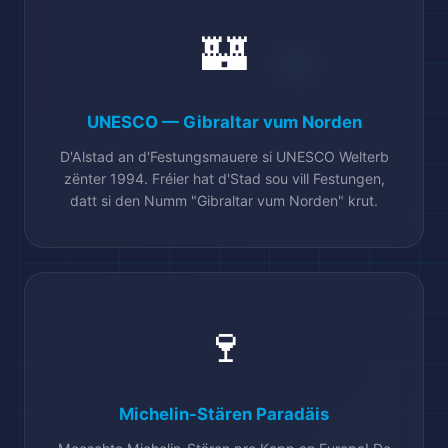
🏰
UNESCO — Gibraltar vum Norden

D'Alstad an d'Festungsmauere si UNESCO Welterb
zënter 1994. Fréier hat d'Stad sou vill Festungen,
datt si den Numm "Gibraltar vum Norden" krut.
🍷
Michelin-Stären Paradäis