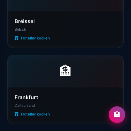
Bréissel
Belsch
Hoteller kucken
🏦
Frankfurt
Däitschland
🏨
Hoteller kucken