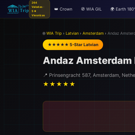
264
Valodas ·
👑 Crown
🧭 WIA GIL
🌍 Earth 180
5★
Viesnīcas
🌐
WIA Trip
›
Latvian
›
Amsterdam
›
Andaz Amsterd
★★★★★ 5-Star Latvian
Andaz Amsterdam P
📍 Prinsengracht 587, Amsterdam, Nethe
★★★★★