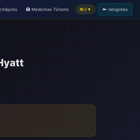
icinājums
🏥 Medicīnas Tūrisms
🔑 Ielogoties
🌐
LV
▼
🗺️
Hyatt