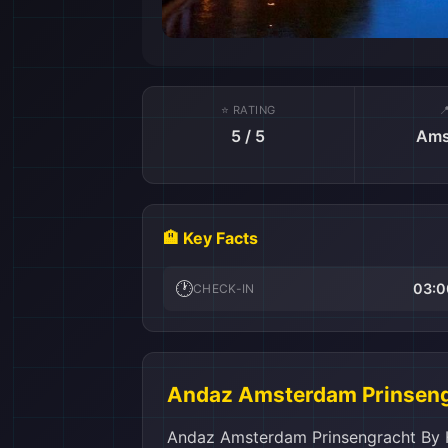
⭐ RATING

5 / 5
Ams
🏨 Key Facts
🕐
03:0
CHECK-IN
Andaz Amsterdam Prinsengr
Andaz Amsterdam Prinsengracht By Hyatt: Elegance un Komforts Amsterdama SirdīAtklājiet Andaz Amsterdam Prinsengracht By Hyatt, piecu zvaigžņu viesnīcu, kas atrodas Amsterdama, Nīderlandē, tikai 0.0 km attālumā no pilsētas centra. Šī mūsdienīgā viesnīca, kas tika uzcelta 2012. gadā un pēdējo reizi renovēta tajā pašā gadā, piedāvā izsmalcinātu atmosfēru, kas apvieno holandiešu dizaina tradīcijas ar mūsdienīgām ērtībām. Viesnīca ir ideāli piemērota gan biznesa ceļotājiem, gan tūristiem, kas vēlas izbaudīt Amsterdama kultūru un šarmu. Andaz Amsterdam Prinsengracht piedāvā ērti iekārtotas istabas, kurās viesi var atpūsties pēc aktīvas dienas pilsētā. Reģistrēšanās laiks ir no plkst. 15:00, bet izrakstīšanās līdz plkst. 12:00, ļaujot viesiem plānot savu laiku elastīgi. Vēršam uzmanību, ka šī viesnīca neļauj bērniem palikt bez maksas, un var tikt piemērotas papildu maksas, tādēļ ir svarīgi iepriekš noskaidrot visus nosacījumus. Izbaudiet greznību un komfortu, kas padara Andaz Amsterdam Prinsengracht par ideālu izvēli jūsu nākamajai ceļojumam uz Amsterdamu.Andaz Amsterdam Prinsengracht By Hyatt: Komforta iespējasAndaz Amsterdam Prinsengracht By Hyatt piedāvā izcilas komforta iespējas, kas padara jūsu uzturēšanos patiešām patīkamu. Viesnīcas konsjerža pakalpojumi ir pieejami, lai nodrošinātu, ka katra jūsu vēlme tiek izpildīta. Neatkarīgi no tā, vai jums ir nepieciešama informācija par vietējiem apskates objektiem vai vēlaties rezervēt galdiņu kādā no pilsētas labākajām restorāniem, profesionālais konsjerža personāls ir šeit, lai palīdzētu jums ar visām jūsu vajadzībām. Papildus tam, viesnīca piedāvā sausās tīrīšanas pakalpojumus, kas nodrošina, ka jūsu apģērbs vienmēr izskatās nevainojami. Jūs varat ērti nodot savus drēbes profesionāļiem, kuri parūpēsies par to, lai tās būtu tīras un svaigas. Ikdienas uzkopšana ir vēl viena būtiska iespēja, kas garantē, ka jūsu numurs vienmēr ir kārtībā un gatavs jūsu atgriešanās brīžiem. Andaz Amsterdam Prinsengracht By Hyatt rūpējas par katru detaļu, lai jūsu uzturēšanās būtu ne tikai komfortabla, bet arī bezrūpīga.Transports iespējas Andaz Amsterdam Prinsengracht By HyattAndaz Amsterdam Prinsengracht By Hyatt viesnīca piedāvā izcilas transporta iespējas, lai nodrošinātu jūsu ērtības un komfortu ceļojuma laikā. Viesnīca piedāvā ērtu un efektīvu lidostas transporta pakalpojumu, kas ļauj jums viegli un ātri nokļūt no Amsterdamas Šipholas lidostas līdz viesnīcai. Jūsu ceļojums sākas ar profesionālu šoferi, kurš jūs sagaida lidostā un palīdz ar bagāžu, nodrošinot, ka jūsu ceļojums ir pēc iespējas patīkamāks. Lidostas transfēri ir pieejami gan individuāliem viesiem, gan grupām, kas padara to par ideālu izvēli visiem ceļotājiem. Viesnīca rūpējas par to, lai katrs transports būtu ērts un drošs, ļaujot jums izbaudīt Amsterdama jau no paša sākuma. Neatkarīgi no tā, vai ierodaties darījumu vai atpūtas nolūkos,