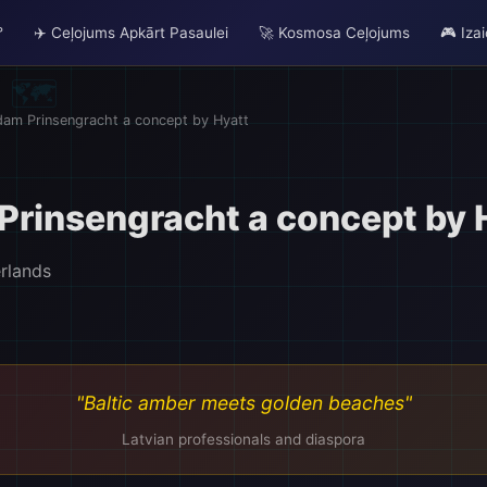
°
✈️ Ceļojums Apkārt Pasaulei
🚀 Kosmosa Ceļojums
🎮 Iza
am Prinsengracht a concept by Hyatt
rinsengracht a concept by 
rlands
"Baltic amber meets golden beaches"
Latvian professionals and diaspora