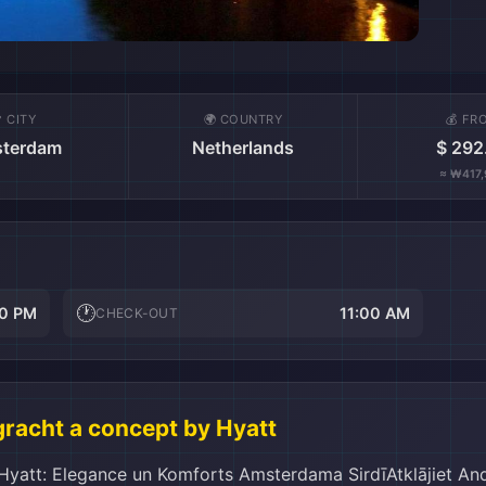
 CITY
🌍 COUNTRY
💰 FR
terdam
Netherlands
$ 292
≈ ₩417,
🕐
0 PM
11:00 AM
CHECK-OUT
acht a concept by Hyatt
 Andaz Amsterdam Prinsengracht By Hyatt nodrošina, ka jūsu ceļojums ir bezrūpīgs un patīkams.Mūsdienīgas un ērtas numura ērtības Andaz Amsterdam Prinsengracht By HyattAndaz Amsterdam Prinsengracht By Hyatt piedāvā izsmalcinātu komfortu un modernu dizainu katrā viesnīcas numurā. Viesi var baudīt gaisa kondicionēšanas sniegto patīkamo klimatu, kas nodrošina ideālu atmosfēru jebkurā gadalaikā. Katrs numurs ir aprīkots ar mūsdienīgu televizoru ar satelīta/kabeļa kanāliem, kas ļauj atpūsties, skatoties iecienītākās filmas vai ziņas. Turklāt viesi var izbaudīt ikdienas avīzi, kas pieejama bez maksas, kā arī inhouse filmas, kas sniedz iespēju izklaidēties pēc garas dienas pilsētā. Numuros ir arī mini bārs un ledusskapis, kas ļauj saglabāt dzērienus un uzkodas svaigas, kā arī kafijas un tējas pagatavošanas iekārta, kas nodrošina patīkamu rīta sākumu. Viesi var atpūsties uz balkona vai terases, baudot skaisto skatu uz pilsētu. Papildus tam, numuros ir pieejami arī mīksti halāti, matu fēns un augstas kvalitātes higiēnas līdzekļi, kas nodrošina pilnīgu komfortu. Melni aizkari ļauj viesiem izbaudīt mierīgu miegu bez traucējumiem, savukārt bezmaksas pudeļu ūdens un tēja papildina vispārējo viesu labsajūtu.Gastronomiskā pieredze Andaz Amsterdam Prinsengracht By HyattAndaz Amsterdam Prinsengracht By Hyatt piedāvā izsmalcinātu gastronomisko pieredzi, kas apvieno vietējo kultūru un starptautiskās virtuves elementus. Viesnīcas restorāns ir ideāla vieta, kur baudīt gardus ēdienus, kas gatavoti no svaigām, sezonālām sastāvdaļām. Šeit viesi var izbaudīt gan tradicionālas Nīderlandes receptes, gan modernas interpretācijas, kas apmierinās pat visprasīgākos gardēžus. Restorāns ir veidots ar mūsdienīgu un elegantu interjeru, kas rada patīkamu atmosfēru, ideāli piemērotu gan romantiskām vakariņām, gan draugu sanākšanām. Papildus izciliem ēdieniem, Andaz Amsterdam Prinsengracht By Hyatt piedāvā arī ikdienas uzkopšanu, kas nodrošina, ka viesi var pilnībā atslābināties un izbaudīt savu uzturēšanos. Viesnīcas komanda rūpējas par to, lai katra maltīte tiktu pasniegta ar izcilu servisu un uzmanību pret detaļām. Neatkarīgi no tā, vai vēlaties sākt dienu ar bagātīgām brokastīm vai noslēgt to ar izsmalcinātām vakariņām, šī viesnīca nodrošina neaizmirstamu gastronomisko pieredzi, kas paliks atmiņā uz ilgu laiku.Numuru piedāvājumi Andaz Amsterdam Prinsengracht By HyattAndaz Amsterdam Prinsengracht By Hyatt piedāvā izsmalcinātu un daudzveidīgu numuru klāstu, kas apmierinās pat visprasīgākos viesus. Izbaudiet plašo Andaz Large Suite, kas lepojas ar 55 kvadrātmetru platību un 1 King gultu, vai izvēlieties mierīgu 1 King Bed Garden View numuru, kas ir 29 kvadrātmetrus liels. Romantiskā noskaņā varat palikt 1 Queen Bed Garden View numurā, kas ir ideāls pāriem, vai arī izvēlēties 2 Twin Beds Garden View numuru, kas ir 30 kvadrātmetrus liels, lai izbaudītu dārza skatus. Kanāla burvību varat izjust 33 kvadrātmetru lielajā 1 Queen Bed Canal View numurā, vai arī izvēlēties 1 King Bed Atrium View numuru, kas ir 26 kvadrātmetrus liels. Papildu iespējas ietver 31 kvadrātmetru lielo 1 King Bed Garden View Deluxe numuru un 28 kvadrātmetru lielo 1 King Bed Canal View numuru. Viesi var arī izvēlēties Andaz Suite, kas ir 55 kvadrātmetru liels ar 1 King gultu, vai 33 kvadrātmetru lielo 1 Queen Bed Atrium View numuru. Ja vēlaties īpašu atmosfēru, 1 Queen Bed With Terrace numurs piedāvā unikālu pieredzi, savukārt Prinsengracht Suite ir ideāla izvēle tiem, kas meklē eleganci ar 1 King gultu.Amsterdamas centrs: Kultūras un vēstures sirdsAmsterdamas centrs ir dzīvīgs un dinamiskas pilsētas dzīves centrs, kurā apvienojas bagātīga vēsture un mūsdienīga kultūra. Pastaigājoties pa šaurajām bruģētajām ieliņām, jūs tiksiet apburti ar gleznainajiem kanāliem, kas ir iekļauti UNESCO Pasaules mantojuma sarakstā. Šeit atrodas daudzas vēsturiskas ēkas, kuru arhitektūra stāsta par Amsterdamas bagāto pagātni, kā arī moderni mākslas objekti, kas piešķir pilsētai unikālu šarmu. Ievērojamākās vietas, piemēram, Dam laukums un Nacionālais piemineklis, ir ideālas vietas, kur sākt savu piedzīvojumu šajā burvīgajā pilsētā. Papildus vēsturei un arhitektūrai, Amsterdamas centrs piedāvā arī plašu kultūras un izklaides iespēju klāstu. Šeit atrodas pasaulslavenie muzeji, piemēram, Van Goga muzejs un Rijksmuseum, kur varat iepazīt holandiešu mākslas un kultūras mantojumu. Pilsētas centrā ir arī daudzas kafejnīcas, restorāni un veikali, kur varat nobaudīt vietējās delikateses un iegādāties unikālas suvenīrus. Neatkarīgi no tā, vai meklējat romantisku pastaigu gar kanāliem vai aktīvu naktsdzīvi