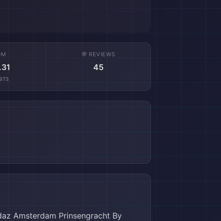
OM
💬 REVIEWS
.31
45
973
, Amsterdamas centrs piedāvā ko katram.Kā nokļūt no Amsterdamas lidostas uz Andaz Amsterdam Prinsengracht By HyattLai nokļūtu no Amsterdamas Šipholas lidostas uz Andaz Amsterdam Prinsengracht By Hyatt, jums ir vairākas ērtas iespējas. Vispirms, vispopulārākais un ātrākais veids ir izmantot vilcienu. Šipholas lidostas dzelzceļa stacija atrodas tieši zem lidostas termināla, un vilcieni uz Amsterdamas centrālo staciju kursē ik pēc 10-15 minūtēm. Ceļojums aizņem apmēram 15-20 minūtes, un, ierodoties Amsterdamas centrālajā stacijā, jūs varat viegli pārsēsties uz tramvajiem vai doties pastaigā uz viesnīcu, kas atrodas tikai 2,5 km attālumā. Ja vēlaties ērtāku un privātāku ceļu, varat izvēlēties taksometru vai privātu transportu. Taksometrs no Šipholas lidostas līdz Andaz Amsterdam Prinsengracht By Hyatt var aizņemt apmēram 30 minūtes, atkarībā no satiksmes, un tas piedāvā iespēju baudīt skaisto Amsterdamu ceļojuma laikā. Alternatīvi, jūs varat izmantot arī ride-sharing pakalpojumus, kas ir pieejami lidostā. Neatkarīgi no izvēlētā transporta veida, ceļojums uz Andaz Amsterdam Prinsengracht By Hyatt sola būt patīkams un bezrūpīgs, ļaujot jums ātri iegrimt Amsterdamas burvībā.Apskates objekti ap Andaz Amsterdam Prinsengracht By HyattAndaz Amsterdam Prinsengracht By Hyatt atrodas ideālā vietā, no kuras ērti var apmeklēt vairākus ievērojamus apskates objektus. Netālu esošais Anne Frank Nams piedāvā emocionālu un izglītojošu pieredzi, iepazīstinot apmeklētājus ar vēsturi un drosmi. Tikai īsas pastaigas attālumā ir arī leģendārais Sarkanā luktura rajons, kas piedāvā unikālu naktsdzīvi un kultūras pieredzi. Dam Square, kas ir pilsētas centrālais punkts, ir ideāla vieta, kur izbaudīt vietējo atmosfēru un notikumus. Vēl tuvāk ir šarmantā Jordaan apkaime, kas pazīstama ar savām šaurajām ieliņām un mākslas galerijām. Neaizmirstiet apmeklēt Madame Tussauds Amsterdam, kur varat sastapt savus iecienītākos slavenību vaska figūru attēlus, vai izpētīt Artis Zoo dārzu, kas ir lieliska vieta ģimenēm. Vēl citas tuvumā esošas vietas ir Museum Het Rembrandthuis, kur varat iepazīt slavenā mākslinieka dzīvi, Begijnhof ar tā mierīgo atmosfēru, Body Worlds, kas piedāvā unikālu cilvēka ķermeņa anatomijas skatījumu, un NEMO, kas ir interaktīvs zinātnes muzejs, kas noteikti ieinteresēs gan bērnus, gan pieaugušos. Andaz Amsterdam Prinsengracht By Hyatt ir ideāla bāze, lai izpētītu šīs aizraujošās vietas un izbaudītu Amsterdamas piedāvāto kultūru un vēsturi.Sabiedriskā transporta iespējas Andaz Amsterdam Prinsengracht By Hy