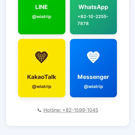
LINE
WhatsApp
@wiatrip
+82-10-2255-
7878
💛
💙
KakaoTalk
Messenger
@wiatrip
@wiatrip
📞
Hotline: +82-1599-1045