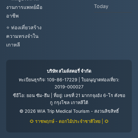
Today
งานการแพทย์มือ
อาชีพ
⭐ ท่องเที่ยวสร้าง
ความทรงจำใน
เกาหลี
บริษัท สไมล์สตอรี่ จำกัด
ทะเบียนธุรกิจ: 109-86-17229 | ใบอนุญาตท่องเที่ยว:
2019-000027
ซีอีโอ: ยอน ซัม-ฮึม | ที่อยู่: เลขที่ 21 มากกจุงอัง 6-โร คังซอ
กู กรุงโซล เกาหลีใต้
©
2026
WIA Trip Medical Tourism - สงวนลิขสิทธิ์
🌻 ราชพฤกษ์ - ดอกไม้ประจำชาติไทย | 🌻