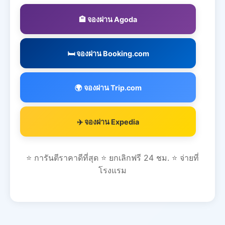
🏨 จองผ่าน Agoda
🛏️ จองผ่าน Booking.com
🌍 จองผ่าน Trip.com
✈️ จองผ่าน Expedia
⭐ การันตีราคาดีที่สุด ⭐ ยกเลิกฟรี 24 ชม. ⭐ จ่ายที่
โรงแรม