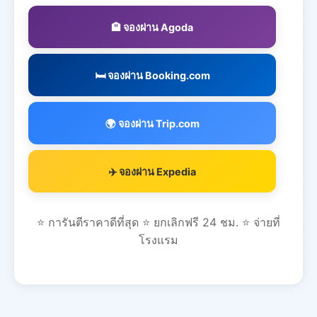
🏨 จองผ่าน Agoda
🛏️ จองผ่าน Booking.com
🌍 จองผ่าน Trip.com
✈️ จองผ่าน Expedia
⭐ การันตีราคาดีที่สุด ⭐ ยกเลิกฟรี 24 ชม. ⭐ จ่ายที่
โรงแรม