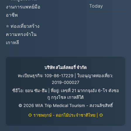
Today
งานการแพทย์มือ
อาชีพ
⭐ ท่องเที่ยวสร้าง
ความทรงจำใน
เกาหลี
บริษัท สไมล์สตอรี่ จำกัด
ทะเบียนธุรกิจ: 109-86-17229 | ใบอนุญาตท่องเที่ยว:
2019-000027
ซีอีโอ: ยอน ซัม-ฮึม | ที่อยู่: เลขที่ 21 มากกจุงอัง 6-โร คังซอ
กู กรุงโซล เกาหลีใต้
©
2026
WIA Trip Medical Tourism - สงวนลิขสิทธิ์
🌻 ราชพฤกษ์ - ดอกไม้ประจำชาติไทย | 🌻