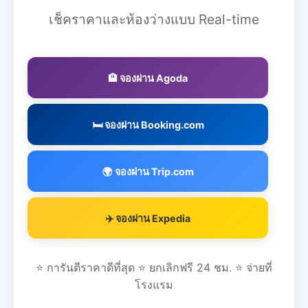
เช็คราคาและห้องว่างแบบ Real-time
🏨 จองผ่าน Agoda
🛏️ จองผ่าน Booking.com
🌍 จองผ่าน Trip.com
✈️ จองผ่าน Expedia
⭐ การันตีราคาดีที่สุด ⭐ ยกเลิกฟรี 24 ชม. ⭐ จ่ายที่
โรงแรม