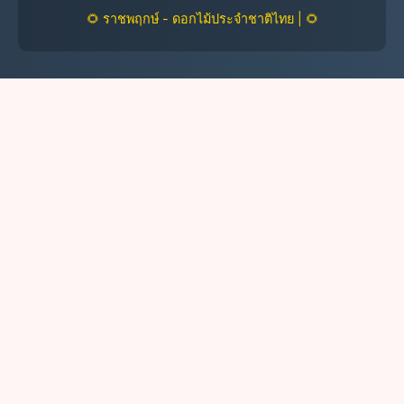
🌻 ราชพฤกษ์ - ดอกไม้ประจำชาติไทย | 🌻