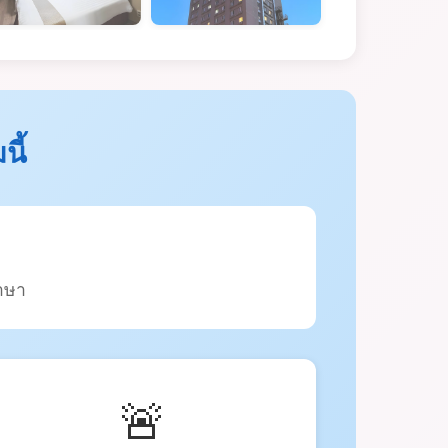
ี้
ภาษา
🚨