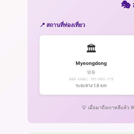
🎭 
📍 สถานที่ท่องเที่ยว
🏛️
Myeongdong
명동
WIA Code: 707-851-775
ระยะทาง 1.6 km
💡 เมื่อมาถึงเกาหลีแล้