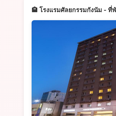
🏨 โรงแรมศัลยกรรมกังนัม - ที่พ