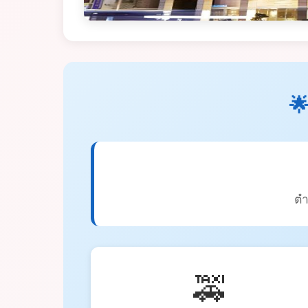

ตำ
🚕