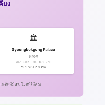
คียง
🏛️
Gyeongbokgung Palace
경복궁
WIA Code: 708-851-778
ระยะทาง 2.9 km
คชันที่มีประโยชน์ให้คุณ