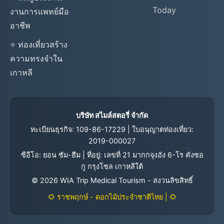
Today
งานการแพทย์มือ
อาชีพ
⭐ ท่องเที่ยวสร้าง
ความทรงจำใน
เกาหลี
บริษัท สไมล์สตอรี่ จำกัด
ทะเบียนธุรกิจ: 109-86-17229 | ใบอนุญาตท่องเที่ยว:
2019-000027
ซีอีโอ: ยอน ซัม-ฮึม | ที่อยู่: เลขที่ 21 มากกจุงอัง 6-โร คังซอ
กู กรุงโซล เกาหลีใต้
©
2026
WIA Trip Medical Tourism - สงวนลิขสิทธิ์
🌻 ราชพฤกษ์ - ดอกไม้ประจำชาติไทย | 🌻