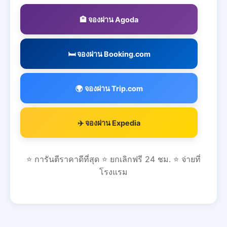
🏨 จองผ่าน Agoda
🛏️ จองผ่าน Booking.com
🌍 จองผ่าน Trip.com
✈️ จองผ่าน Expedia
⭐ การันตีราคาดีที่สุด ⭐ ยกเลิกฟรี 24 ชม. ⭐ จ่ายที่
โรงแรม