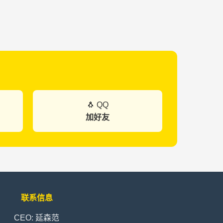
🐧 QQ
加好友
联系信息
CEO: 延森范