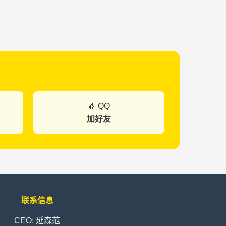
🐧 QQ
加好友
联系信息
CEO: 延森范