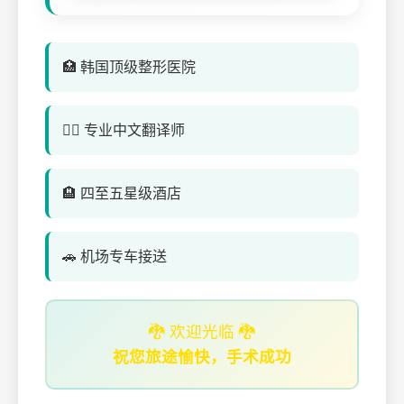
🏥 韩国顶级整形医院
👨‍⚕️ 专业中文翻译师
🏨 四至五星级酒店
🚗 机场专车接送
🐉 欢迎光临 🐉
祝您旅途愉快，手术成功