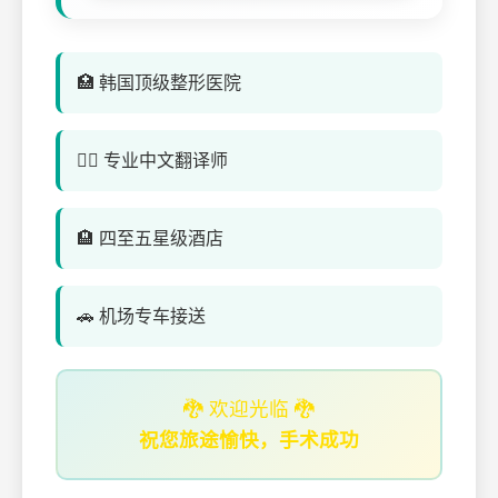
🏥 韩国顶级整形医院
👨‍⚕️ 专业中文翻译师
🏨 四至五星级酒店
🚗 机场专车接送
🐉 欢迎光临 🐉
祝您旅途愉快，手术成功