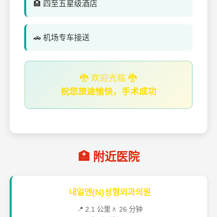
🏨 四至五星级酒店
🚗 机场专车接送
🐉 欢迎光临 🐉
祝您旅途愉快，手术成功
🏥 附近医院
내일엔(N)성형외과의원
📍 2.1 公里
🚶 26 分钟