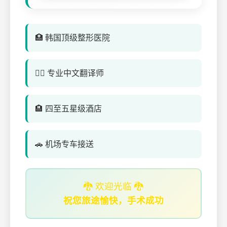
🏥 韩国顶级整形医院
👨‍⚕️ 专业中文翻译师
🏨 四至五星级酒店
🚗 机场专车接送
🐉 欢迎光临 🐉
祝您旅途愉快，手术成功