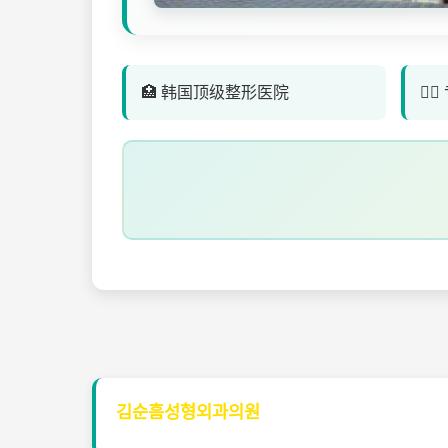
🏥 韩国顶级整形医院
👨
김순흠성형외과의원