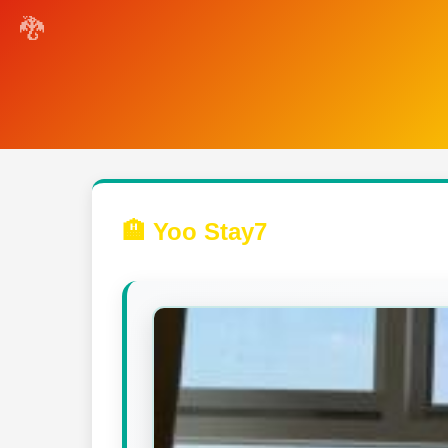
🏨 Yoo Stay7