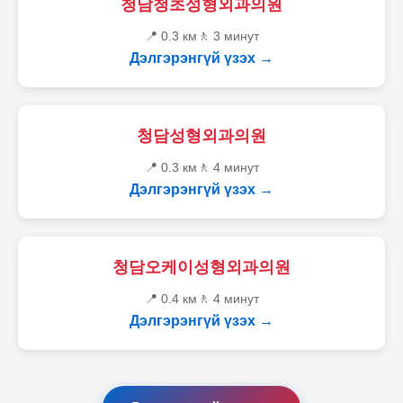
청담청초성형외과의원
📍 0.3 км
🚶 3 минут
Дэлгэрэнгүй үзэх →
청담성형외과의원
📍 0.3 км
🚶 4 минут
Дэлгэрэнгүй үзэх →
청담오케이성형외과의원
📍 0.4 км
🚶 4 минут
Дэлгэрэнгүй үзэх →