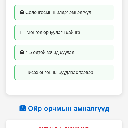
🏥 Солонгосын шилдэг эмнэлгүүд
👨‍⚕️ Монгол орчуулагч байнга
🏨 4-5 одтой зочид буудал
🚗 Нисэх онгоцны буудлаас тээвэр
🏥 Ойр орчмын эмнэлгүүд