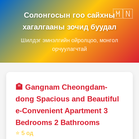
Солонгосын гоо сайхны
хагалгааны зочид буудал
Шилдэг эмнэлгийн ойролцоо, монгол
орчуулагчтай
🏨 Gangnam Cheongdam-
dong Spacious and Beautiful
e-Convenient Apartment 3
Bedrooms 2 Bathrooms
⭐ 5 од