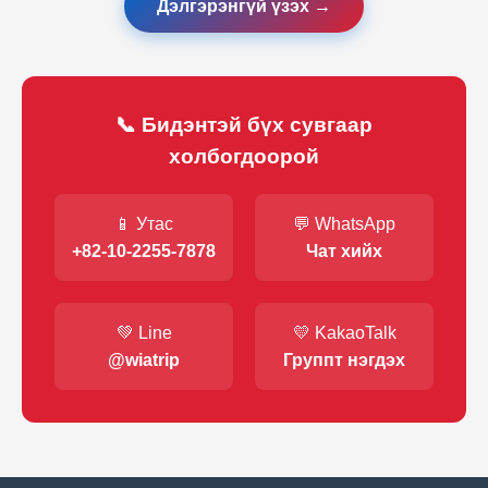
Дэлгэрэнгүй үзэх →
📞 Бидэнтэй бүх сувгаар
холбогдоорой
📱 Утас
💬 WhatsApp
+82-10-2255-7878
Чат хийх
💚 Line
💛 KakaoTalk
@wiatrip
Группт нэгдэх