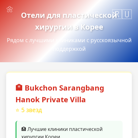
Отели для пластической
хирургии в Корее
Рядом с лучшими клиниками с русскоязычной
поддержкой
🏨 Bukchon Sarangbang
Hanok Private Villa
⭐ 5 звезд
🏥 Лучшие клиники пластической
хирургии Кореи