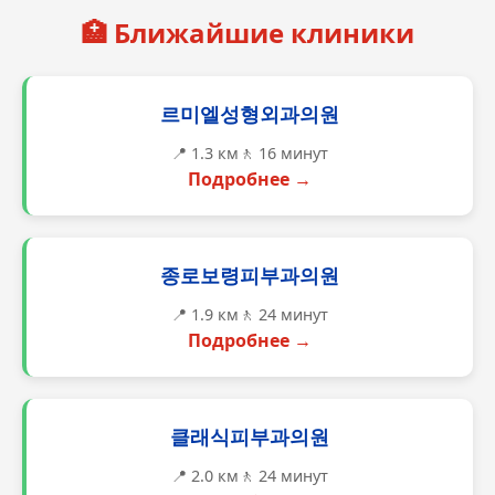
🏥 Ближайшие клиники
르미엘성형외과의원
📍 1.3 км
🚶 16 минут
Подробнее →
종로보령피부과의원
📍 1.9 км
🚶 24 минут
Подробнее →
클래식피부과의원
📍 2.0 км
🚶 24 минут