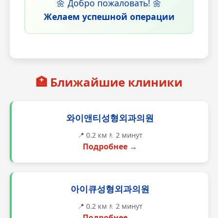
🌼 Добро пожаловать! 🌼
Желаем успешной операции
🏥 Ближайшие клиники
와이앤티성형외과의원
📍 0.2 км
🚶 2 минут
Подробнее →
아이큐성형외과의원
📍 0.2 км
🚶 2 минут
Подробнее →