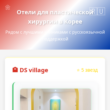
Отели для пластической
хирургии в Корее
Рядом с лучшими клиниками с русскоязычной
поддержкой
🏨 DS village
⭐ 5 звезд