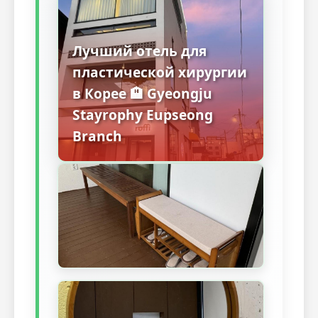
Лучший отель для
пластической хирургии
в Корее 🏨 Gyeongju
Stayrophy Eupseong
Branch