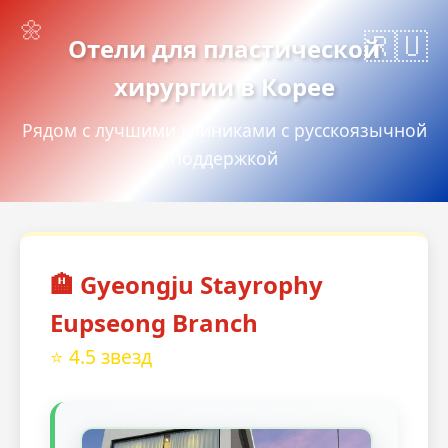
Отели для пластической
хирургии в Корее
Рядом с лучшими клиниками с русскоязычной
поддержкой
🏨 Gyeongju Stayrophy
Eupseong Branch
⭐ 4.5 звезд