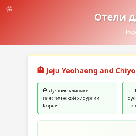
Отели д
Ряд
🏨 Jeju Yeohaeng and Chiy
🏥 Лучшие клиники
👨‍
пластической хирургии
рус
Кореи
пе