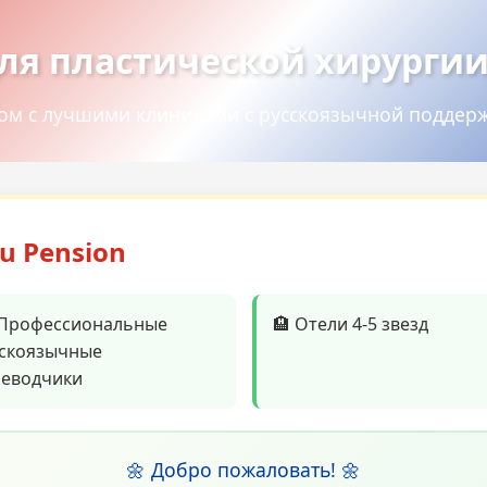
ля пластической хирургии
ом с лучшими клиниками с русскоязычной поддер
ou Pension
⚕️ Профессиональные
🏨 Отели 4-5 звезд
скоязычные
реводчики
🌼 Добро пожаловать! 🌼