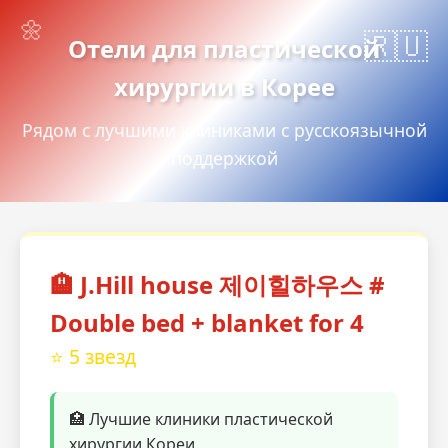
Отели для пластической
хирургии в Корее
Рядом с лучшими клиниками с русскоязычной
поддержкой
🏨 J.Hill house 제이힐하우스 #
Double bed + blanket for 4
⭐ 5 звезд
🏥 Лучшие клиники пластической
хирургии Кореи