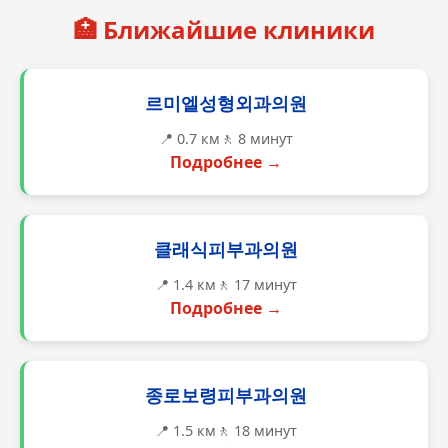
🏥 Ближайшие клиники
르미엘성형외과의원
📍 0.7 км
🚶 8 минут
Подробнее →
클래식피부과의원
📍 1.4 км
🚶 17 минут
Подробнее →
종로보령피부과의원
📍 1.5 км
🚶 18 минут