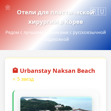
Отели для пластической
хирургии в Корее
Рядом с лучшими клиниками с русскоязычной
поддержкой
🏨 Urbanstay Naksan Beach
⭐ 5 звезд