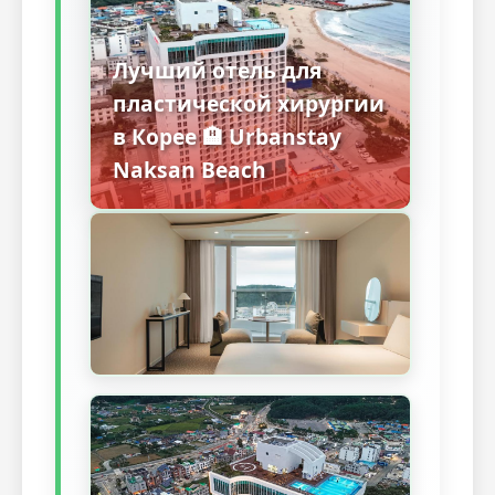
Лучший отель для
пластической хирургии
в Корее 🏨 Urbanstay
Naksan Beach