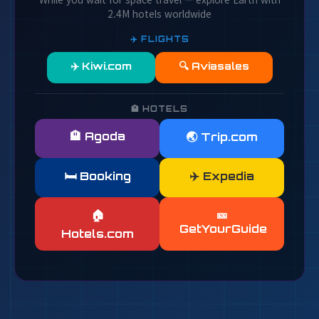
2.4M hotels worldwide
✈️ FLIGHTS
✈️ Kiwi.com
🔍 Aviasales
🏨 HOTELS
🏨 Agoda
🌏 Trip.com
🛏️ Booking
✈️ Expedia
🎫
🏠
GetYourGuide
Hotels.com