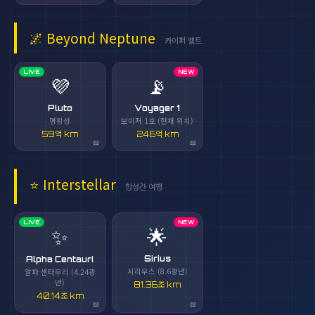
🌌
Beyond Neptune
카이퍼 벨트
LIVE
NEW
💜
📡
Pluto
Voyager 1
명왕성
보이저 1호 (현재 위치)
59억 km
246억 km
⭐
Interstellar
항성간 여행
LIVE
NEW
✨
🌟
Sirius
Alpha Centauri
시리우스 (8.6광년)
알파 센타우리 (4.24광
년)
81.36조 km
40.14조 km