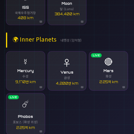
Moon
ISS
달 (Luna)
국제우주정거장
384,400 km
408 km
🌍
Inner Planets
내행성 (암석형)
LIVE
☿️
🔴
♀️
Mercury
Mars
Venus
수성
화성
금성
9,170만 km
2.25억 km
4,200만 km
LIVE
☄️
Phobos
포보스 (화성 위성)
2.25억 km