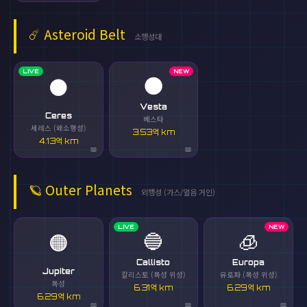
☄️
Asteroid Belt
소행성대
LIVE
NEW
🌑
⚫
Vesta
Ceres
베스타
세레스 (왜소행성)
3.53억 km
4.13억 km
🪐
Outer Planets
외행성 (가스/얼음 거인)
LIVE
NEW
🔵
🧊
🟠
Callisto
Europa
Jupiter
칼리스토 (목성 위성)
유로파 (목성 위성)
목성
6.31억 km
6.29억 km
6.29억 km