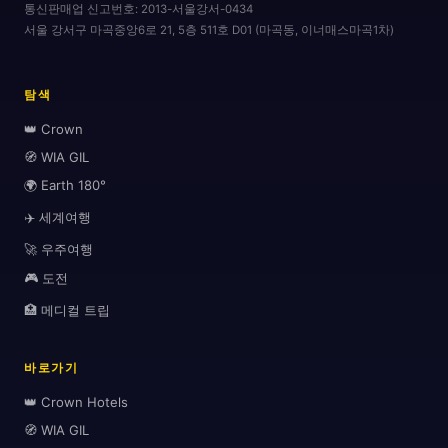
통신판매업 신고번호:
2013-서울강서-0434
서울 강서구 마곡중앙6로 21, 5층 511호 D01 (마곡동, 이너매스마곡1차)
🗺

탐색
🏖️
👑 Crown
🧭 WIA GIL
🌍 Earth 180°
✈️ 세계여행
🚀 우주여행
🎮 도전
🏥 메디컬 트립
바로가기
👑 Crown Hotels
🧭 WIA GIL