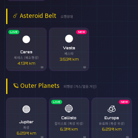
☄️
Asteroid Belt
소행성대
LIVE
NEW
🌑
⚫
Vesta
Ceres
베스타
세레스 (왜소행성)
3.53억 km
4.13억 km
🪐
Outer Planets
외행성 (가스/얼음 거인)
LIVE
NEW
🔵
🧊
🟠
Callisto
Europa
Jupiter
칼리스토 (목성 위성)
유로파 (목성 위성)
목성
6.31억 km
6.29억 km
6.29억 km