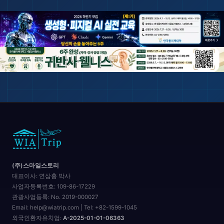
✈️
(주)스마일스토리
대표이사:
연삼흠 박사
사업자등록번호:
109-86-17229
관광사업등록:
No. 2019-000027
Email: help@wiatrip.com | Tel: +82-1599-1045
외국인환자유치업:
A-2025-01-01-06363