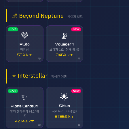
🌌
Beyond Neptune
카이퍼 벨트
LIVE
NEW
💜
📡
Pluto
Voyager 1
명왕성
보이저 1호 (현재 위치)
59억 km
246억 km
⭐
Interstellar
항성간 여행
LIVE
NEW
✨
🌟
Sirius
Alpha Centauri
시리우스 (8.6광년)
알파 센타우리 (4.24광
년)
81.36조 km
40.14조 km