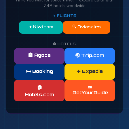
2.4M hotels worldwide
✈️ FLIGHTS
✈️ Kiwi.com
🔍 Aviasales
🏨 HOTELS
🏨 Agoda
🌏 Trip.com
🛏️ Booking
✈️ Expedia
🎫
🏠
GetYourGuide
Hotels.com