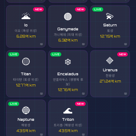
NEW
NEW
LIVE
🌋
💫
🟤
Io
Saturn
Ganymede
이오 (목성 위성)
토성
가니메데 (최대 위성)
6.28억 km
12.75억 km
6.30억 km
LIVE
LIVE
NEW
🔷
🟡
❄️
Uranus
Titan
Enceladus
천왕성
타이탄 (토성 위성)
엔셀라두스 (생명체 후
27.24억 km
보)
12.77억 km
12.76억 km
LIVE
NEW
🔵
🌊
Neptune
Triton
해왕성
트리톤 (해왕성 위성)
43.5억 km
43.5억 km