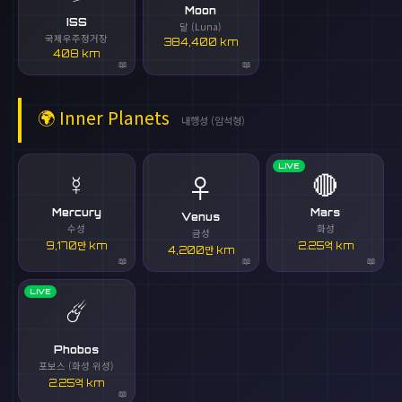
Moon
ISS
달 (Luna)
국제우주정거장
384,400 km
408 km
🌍
Inner Planets
내행성 (암석형)
LIVE
☿️
🔴
♀️
Mercury
Mars
Venus
수성
화성
금성
9,170만 km
2.25억 km
4,200만 km
LIVE
☄️
Phobos
포보스 (화성 위성)
2.25억 km