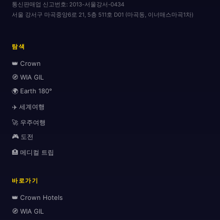
통신판매업 신고번호:
2013-서울강서-0434
서울 강서구 마곡중앙6로 21, 5층 511호 D01 (마곡동, 이너매스마곡1차)
🛫
탐색
👑 Crown
🧭 WIA GIL
🌍 Earth 180°
✈️ 세계여행
🚀 우주여행
🎮 도전
🏥 메디컬 트립
바로가기
🏖️
👑 Crown Hotels
🧭 WIA GIL