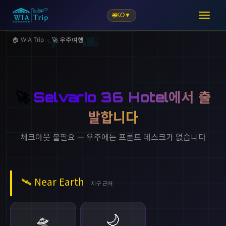
🌐
KO
▼
🌆
✈️
🏠 WIA Trip
›
🚀 우주여행
🚀
Selvario 36 Hotel에서 출
발합니다
체크아웃 불필요 — 우주에는 프론트 데스크가 없습니다
🛰️
Near Earth
지구 근처
🌙
🛸