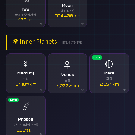
Moon
ISS
달 (Luna)
국제우주정거장
384,400 km
408 km
🌍
Inner Planets
내행성 (암석형)
LIVE
☿️
🔴
♀️
Mercury
Mars
Venus
수성
화성
금성
9,170만 km
2.25억 km
4,200만 km
LIVE
☄️
Phobos
포보스 (화성 위성)
2.25억 km