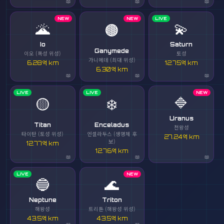
NEW
NEW
LIVE
🌋
💫
🟤
Io
Saturn
Ganymede
이오 (목성 위성)
토성
가니메데 (최대 위성)
6.28억 km
12.75억 km
6.30억 km
LIVE
LIVE
NEW
🔷
🟡
❄️
Uranus
Titan
Enceladus
천왕성
타이탄 (토성 위성)
엔셀라두스 (생명체 후
27.24억 km
보)
12.77억 km
12.76억 km
LIVE
NEW
🔵
🌊
Neptune
Triton
해왕성
트리톤 (해왕성 위성)
43.5억 km
43.5억 km