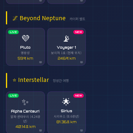
🌌
Beyond Neptune
카이퍼 벨트
LIVE
NEW
💜
📡
Pluto
Voyager 1
명왕성
보이저 1호 (현재 위치)
59억 km
246억 km
⭐
Interstellar
항성간 여행
LIVE
NEW
✨
🌟
Sirius
Alpha Centauri
시리우스 (8.6광년)
알파 센타우리 (4.24광
년)
81.36조 km
40.14조 km