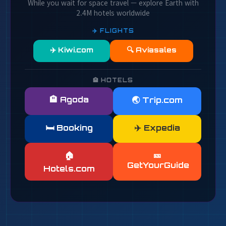
While you wait for space travel — explore Earth with
2.4M hotels worldwide
✈️ FLIGHTS
✈️ Kiwi.com
🔍 Aviasales
🏨 HOTELS
🏨 Agoda
🌏 Trip.com
🛏️ Booking
✈️ Expedia
🎫
🏠
GetYourGuide
Hotels.com