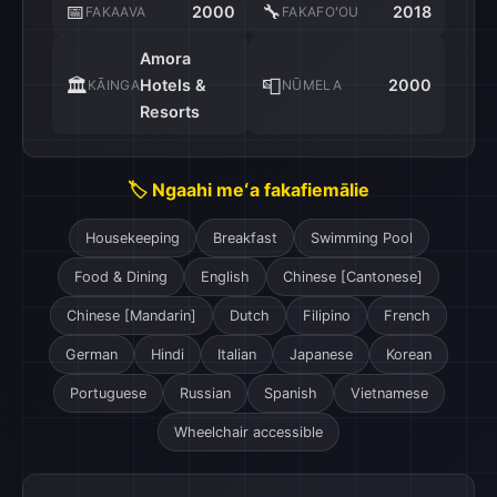
📅
🔧
2000
2018
FAKAAVA
FAKAFOʻOU
Amora
🏛️
📮
Hotels &
2000
KĀINGA
NŪMELA
Resorts
🏷️ Ngaahi meʻa fakafiemālie
Housekeeping
Breakfast
Swimming Pool
Food & Dining
English
Chinese [Cantonese]
Chinese [Mandarin]
Dutch
Filipino
French
German
Hindi
Italian
Japanese
Korean
Portuguese
Russian
Spanish
Vietnamese
Wheelchair accessible