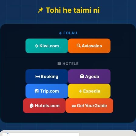
📌 Tohi he taimí ni
✈️ FOLAU
✈️ Kiwi.com
🔍 Aviasales
🏨 HOTELE
🛏️ Booking
🏨 Agoda
🌏 Trip.com
✈️ Expedia
🏠 Hotels.com
🎫 GetYourGuide