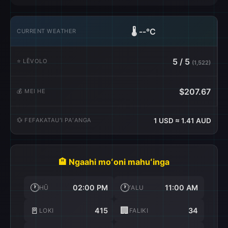
🌡️
--°C
CURRENT WEATHER
5 / 5
⭐ LĒVOLO
(1,522)
$207.67
💰 MEI HE
💱 FEFAKATAUʻI PAʻANGA
1 USD ≈ 1.41 AUD
🏨 Ngaahi moʻoni mahuʻinga
🕐
🕐
02:00 PM
11:00 AM
HŪ
ʻALU
🚪
🏢
415
34
LOKI
FALIKI