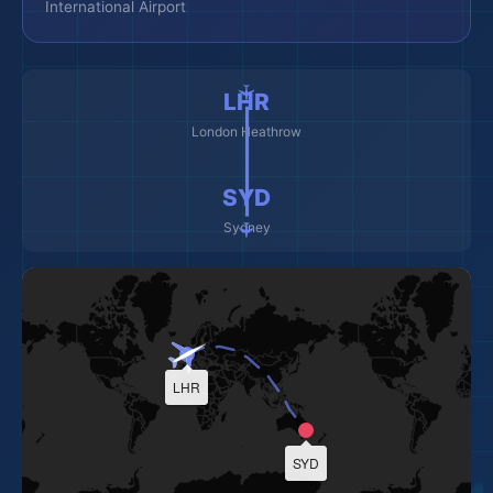
International Airport
✈️ ━━━━━━━━━ ✈️
LHR
London Heathrow
SYD
Sydney
LHR
SYD