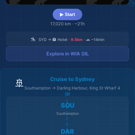
🛫
▶ Start
17,020 km
·
~21h
🌆
🛬
SYD → 🏨 Hotel ·
9.5km
· 🚗 ~14min
Explore in WIA GIL
Cruise to Sydney
🚢
Southampton → Darling Harbour, King St Wharf 4
🚢 ～～～～～～～～ 🚢
🌆
SOU
Southampton
DAR