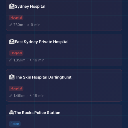
🏥
Sydney Hospital
Hospital
📏 730m · 🚶 9 min
🏥
East Sydney Private Hospital
Hospital
📏 1.35km · 🚶 16 min
🏥
The Skin Hospital Darlinghurst
Hospital
📏 1.49km · 🚶 18 min
🚔
The Rocks Police Station
Police