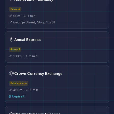
Famasii
📏 90m · 🚶 1 min
📍 George Street, Shop 1, 261
💊
Amcal Express
Famasii
📏 130m · 🚶 2 min
💱
Crown Currency Exchange
Faka'apa'apa
📏 460m · 🚶 6 min
🌐 Uepisaiti