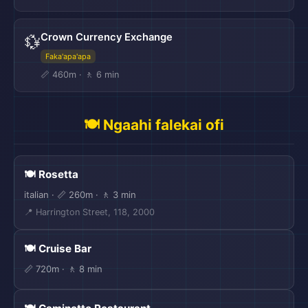
Crown Currency Exchange
💱
Faka'apa'apa
📏 460m · 🚶 6 min
🍽️ Ngaahi falekai ofi
🍽️ Rosetta
italian · 📏 260m · 🚶 3 min
📍 Harrington Street, 118, 2000
🍽️ Cruise Bar
📏 720m · 🚶 8 min