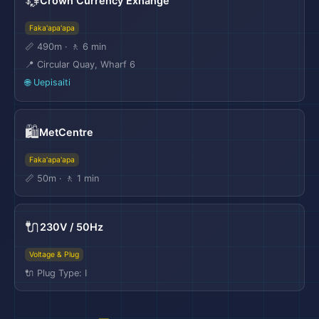
💱
Crown Currency Exhange
Faka'apa'apa
📏 490m · 🚶 6 min
📍 Circular Quay, Wharf 6
🌐 Uepisaiti
🛍️
MetCentre
Faka'apa'apa
📏 50m · 🚶 1 min
🔌
230V / 50Hz
Voltage & Plug
🔌 Plug Type: I