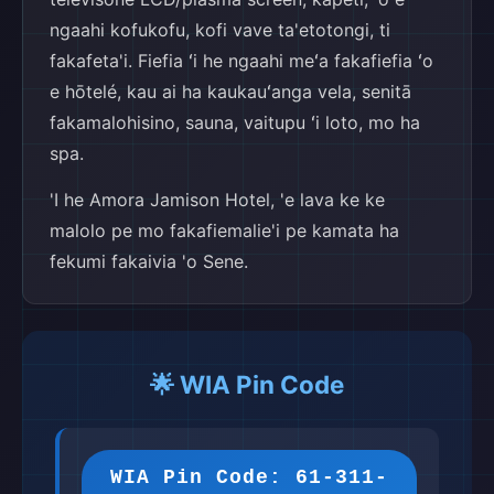
ngaahi kofukofu, kofi vave ta'etotongi, ti
fakafeta'i. Fiefia ʻi he ngaahi meʻa fakafiefia ʻo
e hōtelé, kau ai ha kaukauʻanga vela, senitā
fakamalohisino, sauna, vaitupu ʻi loto, mo ha
spa.
'I he Amora Jamison Hotel, 'e lava ke ke
malolo pe mo fakafiemalie'i pe kamata ha
fekumi fakaivia 'o Sene.
🌟 WIA Pin Code
WIA Pin Code: 61-311-