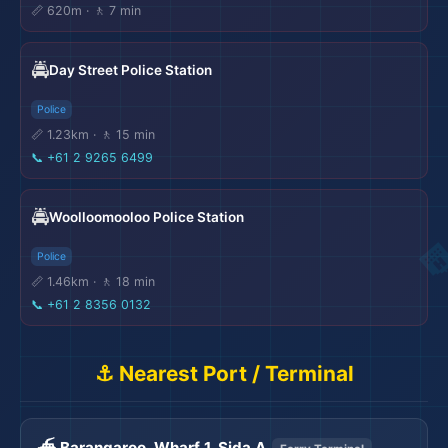
📏 620m · 🚶 7 min
🚔
Day Street Police Station
Police
📏 1.23km · 🚶 15 min
📞
+61 2 9265 6499
🚔
Woolloomooloo Police Station
Police
📏 1.46km · 🚶 18 min
📞
+61 2 8356 0132
⚓ Nearest Port / Terminal
⛴️ Barangaroo, Wharf 1, Sida A