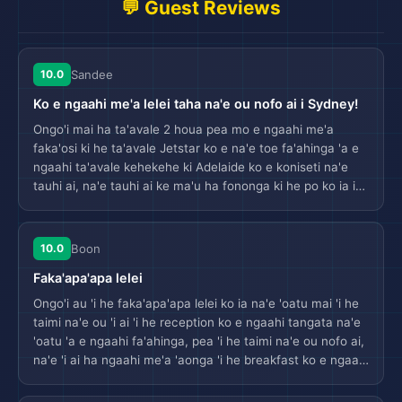
💬 Guest Reviews
10.0
Sandee
Ko e ngaahi me'a lelei taha na'e ou nofo ai i Sydney!
Ongo'i mai ha ta'avale 2 houa pea mo e ngaahi me'a
faka'osi ki he ta'avale Jetstar ko e na'e toe fa'ahinga 'a e
ngaahi ta'avale kehekehe ki Adelaide ko e koniseti na'e
tauhi ai, na'e tauhi ai ke ma'u ha fononga ki he po ko ia i
he kolo, na'e fefeka mo e ngaahi me'a 'aonga. Na'e ma'u
ha faingamalie 'i he Amora 'i he Agoda pea ke fakakaukau
'a e pool na'e 'ilo lelei 'i he ata, ko ia na'e tauhi ai. Na'e 'i ai
10.0
Boon
ha ngaahi tangata fakamālohi mo e fakamālohi 'i he
Faka'apa'apa lelei
concierge ko ia na'e 'i ai ha faingamalie lelei 'i he 'aho na'e
tauhi ai. Na'e lelei 'a e fefine 'i he reception, na'e
Ongo'i au 'i he faka'apa'apa lelei ko ia na'e 'oatu mai 'i he
fakamālohi mo e fakamālohi pea na'e 'ofo mai ha upgrade
taimi na'e ou 'i ai 'i he reception ko e ngaahi tangata na'e
free ki ha poko deluxe 'i he corner. 'O e poko, wow, lelei
'oatu 'a e ngaahi fa'ahinga, pea 'i he taimi na'e ou nofo ai,
'aupito. Na'e lelei 'a e mohe, clean mo e crisp, na'e 'i ai ha
na'e 'i ai ha ngaahi me'a 'aonga 'i he breakfast ko e ngaahi
ngaahi pillow lelei 'aupito, na'e lelei 'a e va'a mo e 'i ai ha
me'a lahi mo e lelei 'aupito pea na'e 'i ai ha poko lelei mo e
fanga 'aiga 'i he va'a lelei! Ko e ngaahi me'a lelei taha na'e
ngaahi towel na'e toe fakamālohi. 'I he taimi na'e ou 'alu,