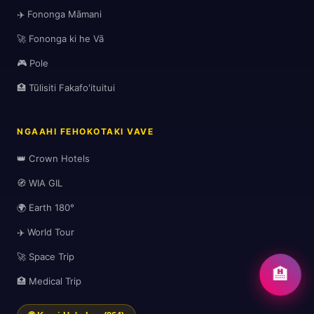
✈️ Fononga Māmani
🚀 Fononga ki he Vā
🎮 Pole
🏥 Tūlisiti Fakafo'ituitui
NGAAHI FEHOKOTAKI VAVE
👑 Crown Hotels
🧭 WIA GIL
🌍 Earth 180°
✈️ World Tour
🚀 Space Trip
🏨
🏥 Medical Trip