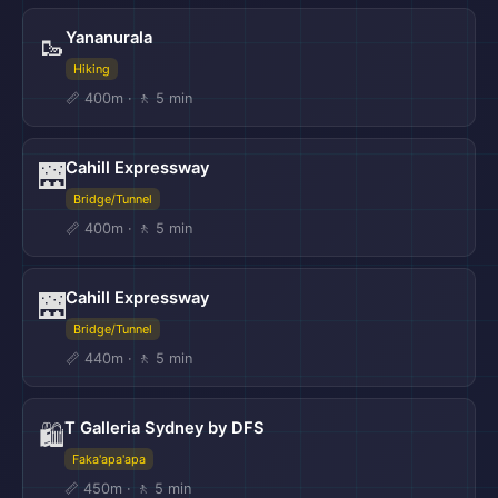
Yananurala
🥾
Hiking
📏 400m · 🚶 5 min
Cahill Expressway
🌉
Bridge/Tunnel
📏 400m · 🚶 5 min
Cahill Expressway
🌉
Bridge/Tunnel
📏 440m · 🚶 5 min
T Galleria Sydney by DFS
🛍️
Faka'apa'apa
📏 450m · 🚶 5 min