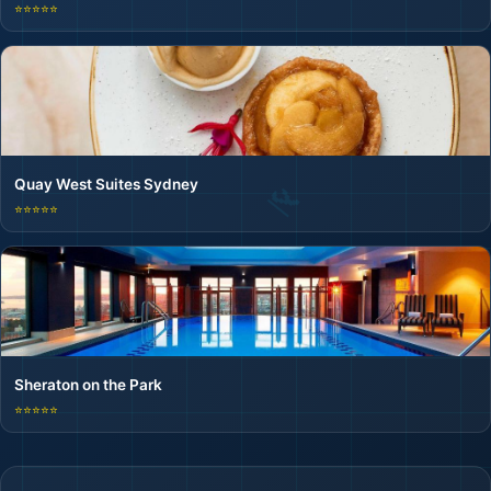
⭐⭐⭐⭐⭐
Quay West Suites Sydney
⭐⭐⭐⭐⭐
Sheraton on the Park
⭐⭐⭐⭐⭐