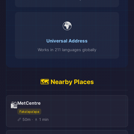
🌍
Universal Address
Works in 211 languages globally
🗺️ Nearby Places
MetCentre
🛍️
Faka'apa'apa
📏 50m · 🚶 1 min