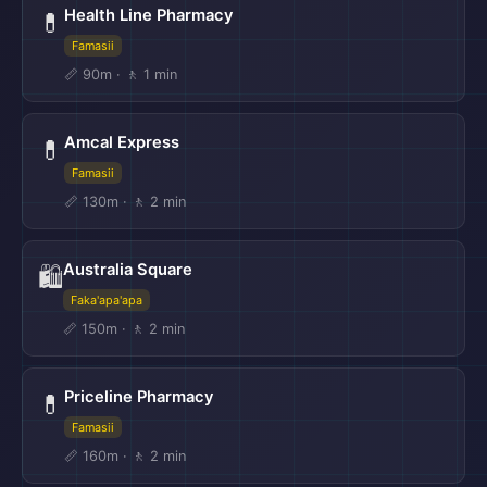
Health Line Pharmacy
💊
Famasii
📏 90m · 🚶 1 min
Amcal Express
💊
Famasii
📏 130m · 🚶 2 min
Australia Square
🛍️
Faka'apa'apa
📏 150m · 🚶 2 min
Priceline Pharmacy
💊
Famasii
📏 160m · 🚶 2 min