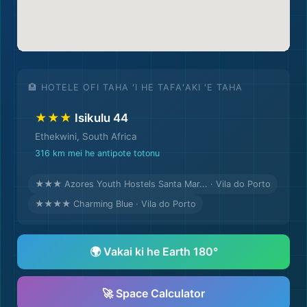
🏨 HOTELE OFI TAHA ʻI HE TAFAʻAKI ʻE TAHA
★★★
Isikulu 44
Ethekwini, South Africa
316 km mei he antipote totonu
★★★ Azores Youth Hostels Santa Mar... · Vila do Porto
★★★★ Charming Blue · Vila do Porto
🌍 Vakai ki he Earth 180°
🚀 Space Calculator