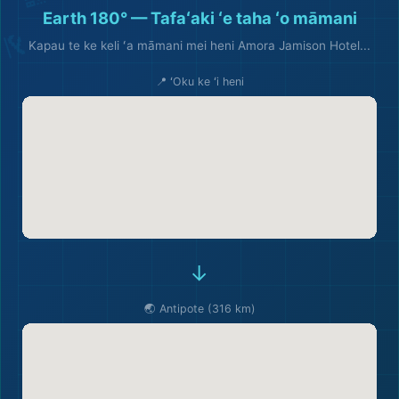
Earth 180° — Tafaʻaki ʻe taha ʻo māmani
Kapau te ke keli ʻa māmani mei heni Amora Jamison Hotel...
📍 ʻOku ke ʻi heni
→
🛫
🌏 Antipote (316 km)