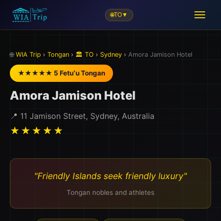
🌐
TO
▼
✈️
🌐
WIA Trip
›
Tongan
›
🏛️ TO
›
Sydney
›
Amora Jamison Hotel
★★★★★ 5 Fetuʻu Tongan
Amora Jamison Hotel
📍 11 Jamison Street, Sydney, Australia
★★★★★
"Friendly Islands seek friendly luxury"
Tongan nobles and athletes