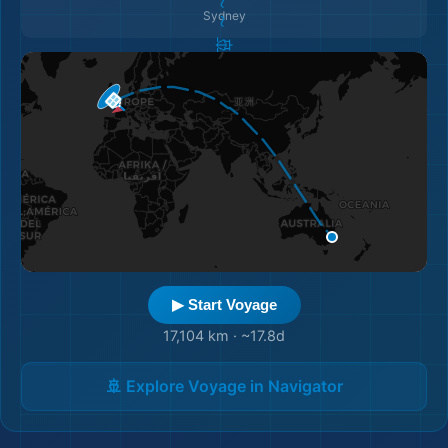
Sydney
▶ Start Voyage
17,104 km
·
~17.8d
🚢 Explore Voyage in Navigator