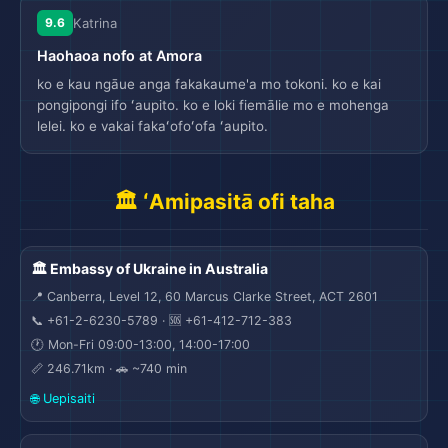

ou nofo ai mai he fakamālohi ki he poko ki he pool mo e
na'e 'oatu 'e he ngaahi tangata 'i he concierge ki he
9.6
Katrina
sauna mo e ngaahi tu'unga. Na'e ma'u 'a e sweet part 'o e
ngaahi me'a lelei taha ke ma'u ha transport ki he airport.
'aho 'aonga. Na'e lelei 'aupito 'a e faingamalie pea ko e
Haohaoa nofo at Amora
Na'e lelei 'a e fakamālohi 'i he ngaahi tu'unga kotoa.
'oku ou 'i ai ke nofo ai 'i he kolo. Malo e team 😊
ko e kau ngāue anga fakakaume'a mo tokoni. ko e kai
pongipongi ifo ʻaupito. ko e loki fiemālie mo e mohenga
lelei. ko e vakai fakaʻofoʻofa ʻaupito.
🏛️ ʻAmipasitā ofi taha
🏛️ Embassy of Ukraine in Australia
📍 Canberra, Level 12, 60 Marcus Clarke Street, ACT 2601
📞 +61-2-6230-5789 · 🆘 +61-412-712-383
🕐 Mon-Fri 09:00-13:00, 14:00-17:00
📏 246.71km · 🚗 ~740 min
🌐 Uepisaiti