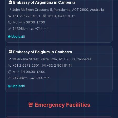
🏛️ Embassy of Argentina in Canberra
📍 John McEwen Crescent 5, Yarralumla, ACT 2600, Australia
📞 +61-2-6273-9111 · 🆘 +61-4-0473-9112
🕐 Mon-Fri 09:00-17:00
📏 247.98km · 🚗 ~744 min
🌐 Uepisaiti
🏛️ Embassy of Belgium in Canberra
📍 19 Arkana Street, Yarralumla, ACT 2600, Canberra
📞 +61 2 6273 2501 · 🆘 +32 2 501 81 11
🕐 Mon-Fri 09:00-12:00
📏 247.98km · 🚗 ~744 min
🌐 Uepisaiti
🏖
🚨 Emergency Facilities