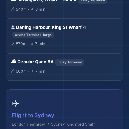
Ferry Terminal
📏 540m · 🚶 6 min
🚢 Darling Harbour, King St Wharf 4
Cruise Terminal · large
📏 570m · 🚶 7 min
⛴️ Circular Quay 5A
Ferry Terminal
📏 600m · 🚶 7 min
✈️
Flight to Sydney
London Heathrow → Sydney Kingsford Smith