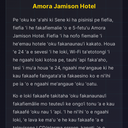
Amora Jamison Hotel
Pe 'oku ke 'a'ahi ki Sene ki ha pisinisi pe fiefia,
fiefia 'i he fakafiemalie 'o e 5-fetu'u Amora
Jamison Hotel. Fiefia 'i ha nofo fiemalie 'i
he'emau hotele 'oku fakanaunau'i kakato. Houa
'e 24 'a e sevesi 'i he loki, Wi-Fi ta'etotongi 'i
he ngaahi loki kotoa pe, tauhi 'api faka'aho,
tesi 'i mu'a houa 'e 24, ngaahi me'angaue ki he
kau fakaafe faingata'a'ia fakaesino ko e ni'ihi
pe ia 'o e ngaahi me'angaue 'oku 'oatu.
Ko e loki fakaafe takitaha ‘oku fakanaunau‘i
fakafiemālie mo teuteu‘i ke ongo‘i tonu ‘a e kau
fakaafé ‘oku nau ‘i ‘api. 'I he ni'ihi 'o e ngaahi
loki, 'e lava ke ma'u 'e he kau fakaafe 'a e
televisone LCD/plasma screen, kapeti, 'o e