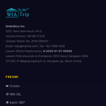
SmileStory Inc.
CEO:
Yeon Sam-heum, Ph.D.
Lēsisita Pisinisi:
109-86-17229
Lēsisita Tūlisiti:
No. 2019-000027
Email: help@wiatrip.com | Tel: +82-1599-1045
Laiseni Tūlisiti Fakafo'ituitui:
A-2025-01-01-06363
Laiseni Fefa'ataua'aki-ā-Komipiuta:
2013-Seoul Gangseo-0434
511 D01, 21 Magokjungang 6-ro, Gangseo-gu, Seoul, Korea
FEKUMI
👑 Crown
🧭 WIA GIL
🌍 Earth 180°