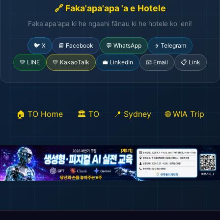
🔗 Faka'apa'apa 'a e Hotele
Faka'apa'apa ki he ngaahi fānau ki he hotele ko 'eni!
🐦 X
📘 Facebook
💬 WhatsApp
✈️ Telegram
💚 LINE
💛 KakaoTalk
💼 LinkedIn
📧 Email
📋 Link
🏠 TO Home
🏛️ TO
📍 Sydney
🌐 WIA Trip