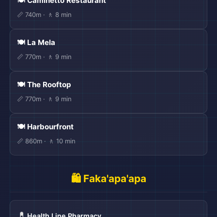
🍽️ Caminetto Restaurant
📏 740m · 🚶 8 min
🍽️ La Mela
📏 770m · 🚶 9 min
🍽️ The Rooftop
📏 770m · 🚶 9 min
🍽️ Harbourfront
📏 860m · 🚶 10 min
🛍️ Faka'apa'apa
💊
Health Line Pharmacy