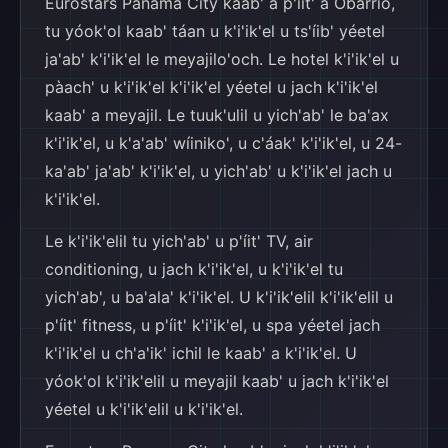
Eurostars Panama City kaab' a p'íit' a Obarrio,
tu yóok'ol kaab' táan u k'i'ik'el u ts'íib' yéetel
ja'ab' k'i'ik'el le meyajilo'och. Le hotel k'i'ik'el u
pàach' u k'i'ik'el k'i'ik'el yéetel u jach k'i'ik'el
kaab' a meyajil. Le tuuk'ulil u yich'ab' le ba'ax
k'i'ik'el, u k'a'ab' wíiniko', u c'áak' k'i'ik'el, u 24-
ka'ab' ja'ab' k'i'ik'el, u yich'ab' u k'i'ik'el jach u
k'i'ik'el.
Le k'i'ik'elil tu yich'ab' u p'íit' TV, air
conditioning, u jach k'i'ik'el, u k'i'ik'el tu
yich'ab', u ba'ala' k'i'ik'el. U k'i'ik'elil k'i'ik'elil u
p'íit' fitness, u p'íit' k'i'ik'el, u spa yéetel jach
k'i'ik'el u ch'a'ik' ichil le kaab' a k'i'ik'el. U
yóok'ol k'i'ik'elil u meyajil kaab' u jach k'i'ik'el
yéetel u k'i'ik'elil u k'i'ik'el.