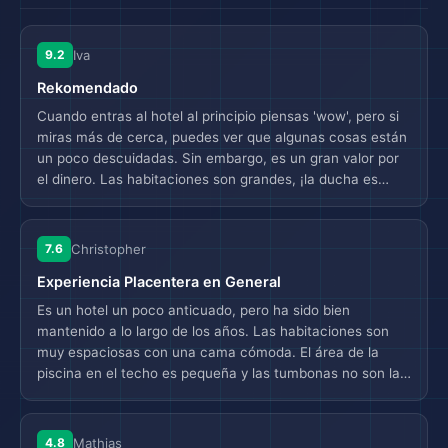
9.2
Iva
Rekomendado
Cuando entras al hotel al principio piensas 'wow', pero si
miras más de cerca, puedes ver que algunas cosas están
un poco descuidadas. Sin embargo, es un gran valor por
el dinero. Las habitaciones son grandes, ¡la ducha es
enorme! Se ve bonito, la piscina es buena y el desayuno
también. ¡Especialmente las omelettes! Y el chico que las
hace es súper amable!
7.6
Christopher
Experiencia Placentera en General
Es un hotel un poco anticuado, pero ha sido bien
mantenido a lo largo de los años. Las habitaciones son
muy espaciosas con una cama cómoda. El área de la
piscina en el techo es pequeña y las tumbonas no son las
más cómodas. Solo desayunamos en el hotel, que estuvo
bien. Desayuno estándar con estación de omelette,
algunos embutidos y pan. El pequeño casino en la planta
4.8
Mathias