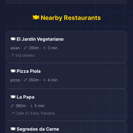
🍽️ Nearby Restaurants
🍽️ El Jardín Vegetariano
asian · 📏 280m · 🚶 3 min
📍 Vía Veneto
🍽️ Pizza Piola
pizza · 📏 350m · 🚶 4 min
🍽️ La Papa
📏 380m · 🚶 5 min
📍 Calle 51 Este, Panama
🍽️ Segredos da Carne