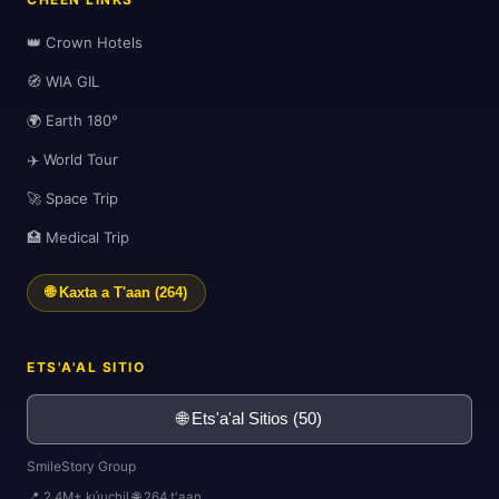
👑 Crown Hotels
🧭 WIA GIL
🌍 Earth 180°
✈️ World Tour
🚀 Space Trip
🏥 Medical Trip
🌐 Kaxta a T'aan (264)
ETS'A'AL SITIO
🌐 Ets'a'al Sitios (50)
SmileStory Group
📍 2.4M+ kúuchil 🌐 264 t'aan