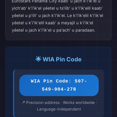
Eurostars Panama City kaab' u jach k'i'ik'el u
yich'ab' k'i'ik'el yéetel u ts'íib' u k'i'ik'elil kaab'
yéetel u p'íit' u jach k'i'ik'el. Le k'i'ik'elil k'i'ik'el
yéetel u k'i'ik'elil kaab' a meyajil u k'i'ik'el
yéetel u jach k'i'ik'el u pa'ach' u paradaan.
🌟 WIA Pin Code
WIA Pin Code: 507-
549-904-278
📍 Precision address · Works worldwide ·
Language-independent