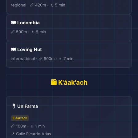
regional · 📏 420m · 🚶 5 min
🍽️ Locombia
📏 500m · 🚶 6 min
🍽️ Loving Hut
international · 📏 600m · 🚶 7 min
🛍️ K'áak'ach
💊
UniFarma
K'áak'ach
📏 100m · 🚶 1 min
📍 Calle Ricardo Arias