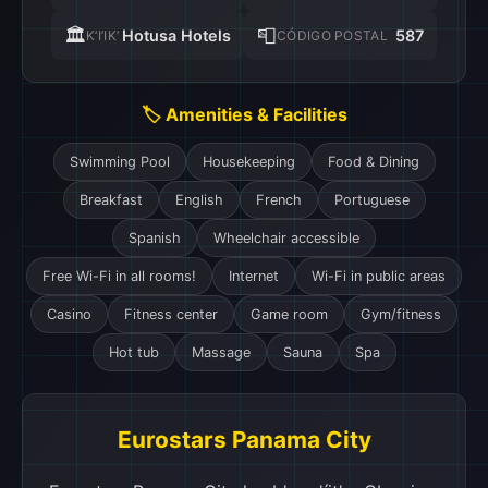
🏛️
📮
Hotusa Hotels
587
K’I’IK’
CÓDIGO POSTAL
🏷️ Amenities & Facilities
Swimming Pool
Housekeeping
Food & Dining
Breakfast
English
French
Portuguese
Spanish
Wheelchair accessible
Free Wi-Fi in all rooms!
Internet
Wi-Fi in public areas
Casino
Fitness center
Game room
Gym/fitness
Hot tub
Massage
Sauna
Spa
Eurostars Panama City