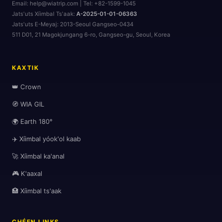
Email: help@wiatrip.com | Tel: +82-1599-1045
Jats'uts Xíimbal Ts'aak:
A-2025-01-01-06363
Jats'uts E-Meyaj:
2013-Seoul Gangseo-0434
511 D01, 21 Magokjungang 6-ro, Gangseo-gu, Seoul, Korea
KAXTIK
👑 Crown
🧭 WIA GIL
🌍 Earth 180°
✈️ Xíimbal yóok'ol kaab
🚀 Xíimbal ka'anal
🎮 K'aaxal
🏥 Xíimbal ts'aak
CHÉEN LINKS