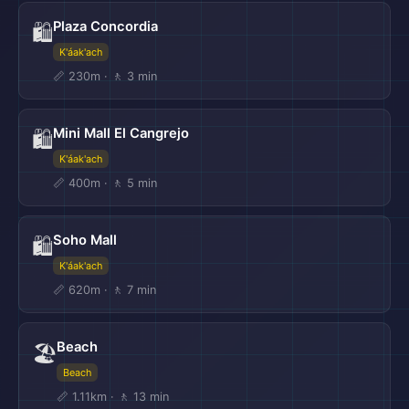
Plaza Concordia
🛍️
K'áak'ach
📏 230m · 🚶 3 min
Mini Mall El Cangrejo
🛍️
K'áak'ach
📏 400m · 🚶 5 min
Soho Mall
🛍️
K'áak'ach
📏 620m · 🚶 7 min
Beach
🏖️
Beach
📏 1.11km · 🚶 13 min