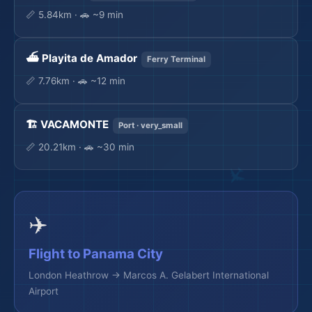
📏 5.84km · 🚗 ~9 min
⛴️ Playita de Amador
Ferry Terminal
📏 7.76km · 🚗 ~12 min
🏗️ VACAMONTE
Port · very_small
📏 20.21km · 🚗 ~30 min
✈️
🌆
Flight to Panama City
London Heathrow → Marcos A. Gelabert International
Airport