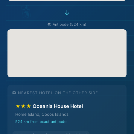
→
🌏 Antipode (524 km)
🏨 NEAREST HOTEL ON THE OTHER SIDE
★★★
Oceania House Hotel
Home Island, Cocos Islands
524 km from exact antipode