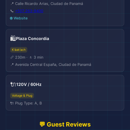
📍 Calle Ricardo Arias, Ciudad de Panamá
📞
+507 263-9400
🌐 Website
🛍️
Plaza Concordia
K'áak'ach
📏 230m · 🚶 3 min
📍 Avenida Central España, Ciudad de Panamá
🔌
120V / 60Hz
Voltage & Plug
🔌 Plug Type: A, B
💬 Guest Reviews