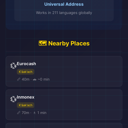
Universal Address
Works in 211 languages globally
🗺️ Nearby Places
Eurocash
💱
K'áak'ach
📏 40m · 🚗 ~0 min
Inmonex
💱
K'áak'ach
📏 70m · 🚶 1 min