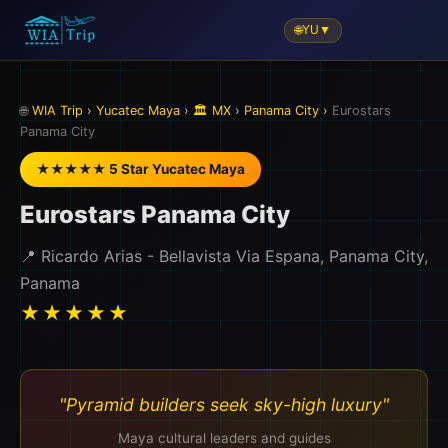
🌐
YU
▼
🏖️
🌐
WIA Trip
›
Yucatec Maya
›
🏛️ MX
›
Panama City
›
Eurostars
Panama City
★★★★★ 5 Star Yucatec Maya
Eurostars Panama City
📍 Ricardo Arias - Bellavista Via Espana, Panama City,
Panama
★★★★★
"Pyramid builders seek sky-high luxury"
Maya cultural leaders and guides