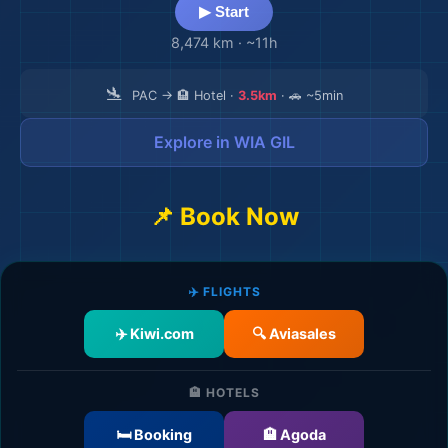
▶ Start
8,474 km
·
~11h
🛬
PAC → 🏨 Hotel ·
3.5km
· 🚗 ~5min
Explore in WIA GIL
📌 Book Now
🗺️
✈️ FLIGHTS
✈️ Kiwi.com
🔍 Aviasales
🏨 HOTELS
🛏️ Booking
🏨 Agoda