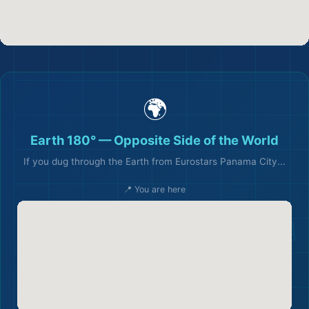
🌍
Earth 180° — Opposite Side of the World
If you dug through the Earth from Eurostars Panama City...
📍 You are here