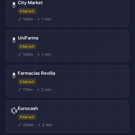
City Market
💊
K'áak'ach
📏 100m · 🚶 1 min
UniFarma
💊
K'áak'ach
📏 100m · 🚶 1 min
Farmacias Revilla
💊
K'áak'ach
📏 170m · 🚶 2 min
Eurocash
💱
K'áak'ach
📏 200m · 🚶 2 min