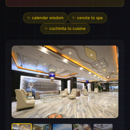
✨ calendar wisdom
✨ cenote to spa
✨ cochinita to cuisine