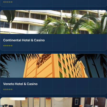
⭐⭐⭐⭐⭐
Continental Hotel & Casino
⭐⭐⭐⭐⭐
Veneto Hotel & Casino
⭐⭐⭐⭐⭐