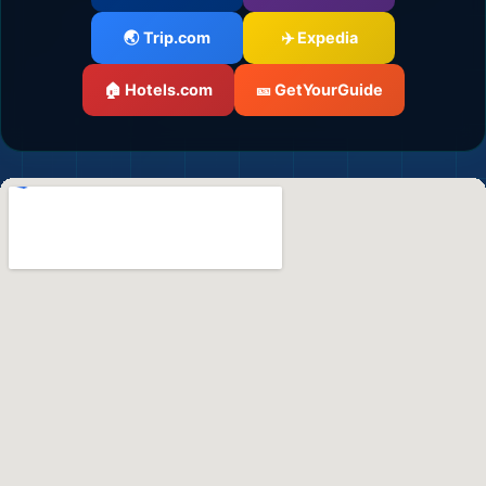
🌏 Trip.com
✈️ Expedia
🏠 Hotels.com
🎫 GetYourGuide