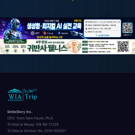
SmileStory Inc.
CEO:
Yeon Sam-heum, Ph.D.
Ts'íibta'al Meyaj:
109-86-17229
Ts'íibta'al Xíimbal:
No. 2019-000027