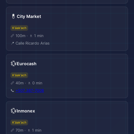
💊
City Market
K'áak'ach
📏 100m · 🚶 1 min
📍 Calle Ricardo Arias
💱
Eurocash
K'áak'ach
📏 40m · 🚶 0 min
📞
+507 387-7008
💱
Inmonex
K'áak'ach
📏 70m · 🚶 1 min