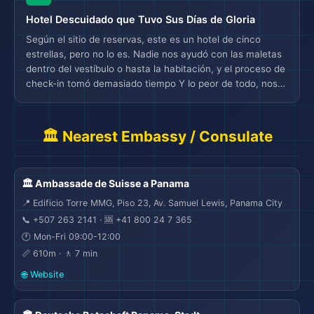
baja es genial, pero caro si llegas tarde en la noche
Hotel Descuidado que Tuvo Sus Días de Gloria
después de unas cervezas de más. En general, fue una
experiencia placentera.
Según el sitio de reservas, este es un hotel de cinco
estrellas, pero no lo es. Nadie nos ayudó con las maletas
dentro del vestíbulo o hasta la habitación, y el proceso de
check-in tomó demasiado tiempo Y lo peor de todo, nos
dieron una llave de habitación para una habitación ya
ocupada con maletas y todo dentro (grave falla de
seguridad). Luego nos dieron una nueva habitación, que
🏛️ Nearest Embassy / Consulate
tiene una bonita vista, pero en general es muy sencilla. El
baño está mal construido, así que al ducharse hay agua
por todo el piso y la manija de la ducha estaba suelta y
🏛️ Ambassade de Suisse a Panama
rota. La piscina tiene una bonita vista, pero no
proporcionaron toallas. No recomendaría este hotel.
📍 Edificio Torre MMG, Piso 23, Av. Samuel Lewis, Panama City
📞 +507 263 2141 · 🆘 +41 800 24 7 365
🕐 Mon-Fri 09:00-12:00
📏 610m · 🚶 7 min
🌐 Website