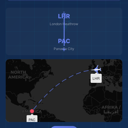
🏖️
✈️ ━━━━━━━━━ ✈️
LHR
London Heathrow
PAC
Panama City
LHR
🎒
PAC