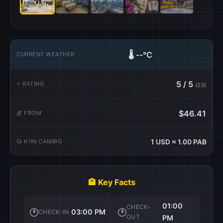
🌡️
--°C
CURRENT WEATHER
5 / 5
⭐ RATING
(23)
$46.41
💰 FROM
💱 K'IIN CAMBIO
1 USD ≈ 1.00 PAB
🏨 Key Facts
01:00
CHECK-
🕐
🕐
03:00 PM
CHECK-IN
OUT
PM