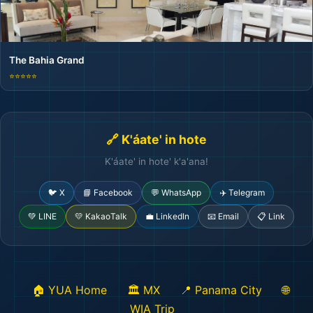
The Bahia Grand
⭐⭐⭐⭐⭐
🔗 K'áate' in hote
K'áate' in hote' k'a'ana!
🐦 X
📘 Facebook
💬 WhatsApp
✈️ Telegram
💚 LINE
💛 KakaoTalk
💼 LinkedIn
📧 Email
📋 Link
🏠 YUA Home
🏛️ MX
📍 Panama City
🌐
WIA Trip