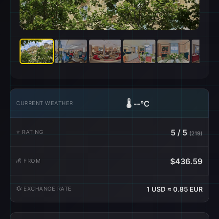
🌡️
--°C
CURRENT WEATHER
5 / 5
⭐ RATING
(219)
$436.59
💰 FROM
💱 EXCHANGE RATE
1 USD ≈ 0.85 EUR