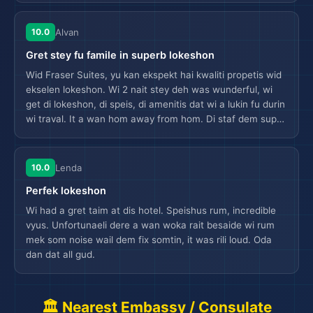
10.0
Alvan
Gret stey fu famile in superb lokeshon
Wid Fraser Suites, yu kan ekspekt hai kwaliti propetis wid
ekselen lokeshon. Wi 2 nait stey deh was wunderful, wi
get di lokeshon, di speis, di amenitis dat wi a lukin fu durin
wi traval. It a wan hom away from hom. Di staf dem super
frendly an helpul, dem go abov an beyond fu mek wi stey
enjoiable. Wud definitli rekomend dis to oda travalers.
✈️
10.0
Lenda
Perfek lokeshon
Wi had a gret taim at dis hotel. Speishus rum, incredible
vyus. Unfortunaeli dere a wan woka rait besaide wi rum
mek som noise wail dem fix somtin, it was rili loud. Oda
dan dat all gud.
🏛️ Nearest Embassy / Consulate