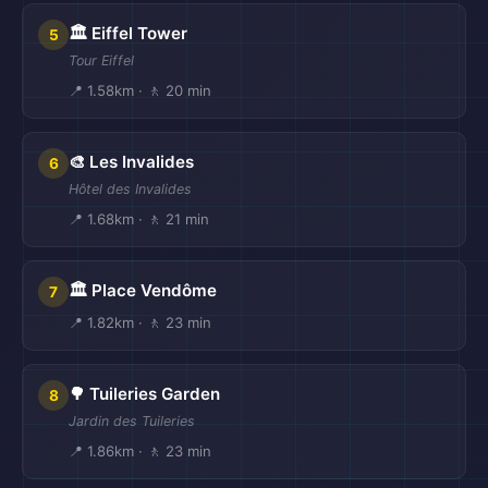
🏛️ Eiffel Tower
5
Tour Eiffel
📍 1.58km · 🚶 20 min
🎨 Les Invalides
6
Hôtel des Invalides
📍 1.68km · 🚶 21 min
🏛️ Place Vendôme
7
📍 1.82km · 🚶 23 min
🌳 Tuileries Garden
8
Jardin des Tuileries
📍 1.86km · 🚶 23 min