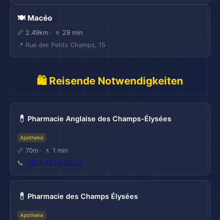
🏖️
🍽️ Macéo
📏 2.49km · 🚶 29 min
📍 Rue des Petits Champs, 15
🛍️ Reisende Notwendigkeiten
💊
Pharmacie Anglaise des Champs-Élysées
Apotheke
📏 70m · 🚶 1 min
📞
+33 1 43 59 22 52
💊
Pharmacie des Champs Élysées
Apotheke