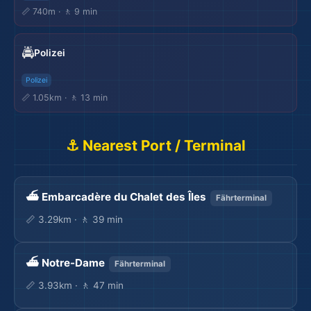
📏 740m · 🚶 9 min
🚔
Polizei
✈️
🌆
Polizei
📏 1.05km · 🚶 13 min
⚓ Nearest Port / Terminal
⛴️ Embarcadère du Chalet des Îles
Fährterminal
📏 3.29km · 🚶 39 min
🌍
⛴️ Notre-Dame
Fährterminal
📏 3.93km · 🚶 47 min