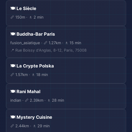
🍽️ Le Siècle
📏 150m · 🚶 2 min
🍽️ Buddha-Bar Paris
fusion_asiatique · 📏 1.27km · 🚶 15 min
📍 Rue Boissy d'Anglas, 8-12, Paris, 75008
🍽️ La Crypte Polska
📏 1.57km · 🚶 18 min
🍽️ Rani Mahal
indian · 📏 2.39km · 🚶 28 min
🍽️ Mystery Cuisine
📏 2.44km · 🚶 29 min