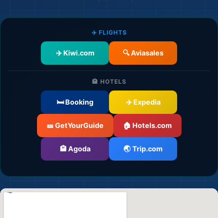
✈️ FLIGHTS
✈️ Kiwi.com
🔍 Aviasales
🏨 HOTELS
🛏️ Booking
✈️ Expedia
🎫 GetYourGuide
🏠 Hotels.com
🏨 Agoda
🌏 Trip.com