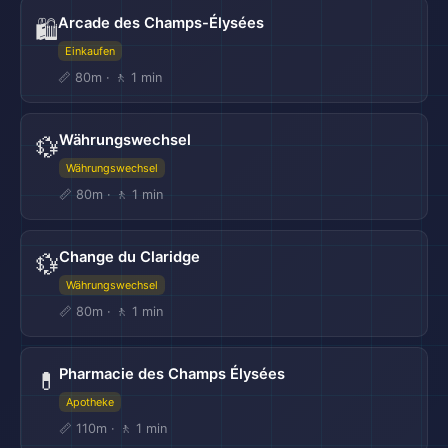
Arcade des Champs-Élysées
🛍️
Einkaufen
📏 80m · 🚶 1 min
Währungswechsel
💱
Währungswechsel
📏 80m · 🚶 1 min
Change du Claridge
💱
Währungswechsel
📏 80m · 🚶 1 min
Pharmacie des Champs Élysées
💊
Apotheke
📏 110m · 🚶 1 min