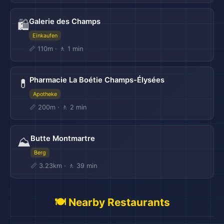
Galerie des Champs
🛍️
Einkaufen
📏 110m · 🚶 1 min
Pharmacie La Boétie Champs-Élysées
💊
Apotheke
📏 200m · 🚶 2 min
Butte Montmartre
⛰️
Berg
📏 3.23km · 🚶 39 min
🍽️ Nearby Restaurants