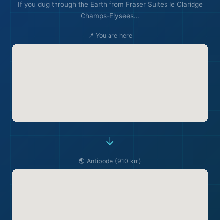
If you dug through the Earth from Fraser Suites le Claridge
Champs-Elysees...
📍 You are here
→
🌏 Antipode (910 km)