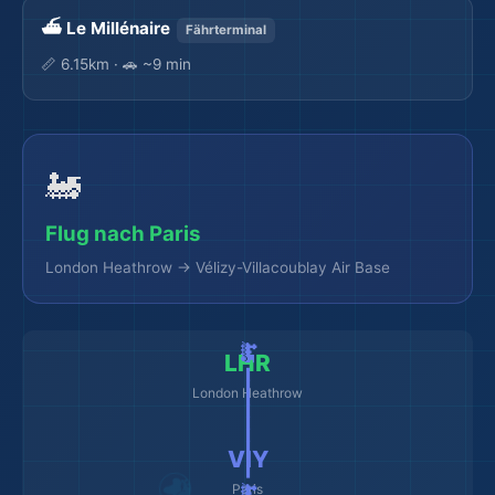
⛴️ Le Millénaire
Fährterminal
📏 6.15km · 🚗 ~9 min
🚂
Flug nach Paris
London Heathrow → Vélizy-Villacoublay Air Base
🚂 ━━━━━━━━━ 🚂
LHR
London Heathrow
VIY
Paris