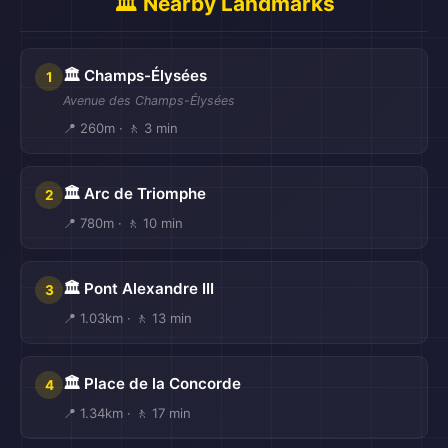
🏛️ Nearby Landmarks
🏛️ Champs-Élysées
1
Avenue des Champs-Élysées
📍 260m · 🚶 3 min
🏛️ Arc de Triomphe
2
📍 780m · 🚶 10 min
🏛️ Pont Alexandre III
3
📍 1.03km · 🚶 13 min
🏛️ Place de la Concorde
4
📍 1.34km · 🚶 17 min