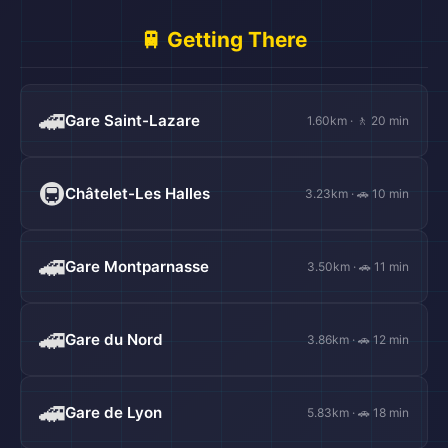
🚆 Getting There
🚄
Gare Saint-Lazare
1.60km · 🚶 20 min
🚇
Châtelet-Les Halles
3.23km · 🚗 10 min
🚄
Gare Montparnasse
3.50km · 🚗 11 min
🚄
Gare du Nord
3.86km · 🚗 12 min
🚄
Gare de Lyon
5.83km · 🚗 18 min