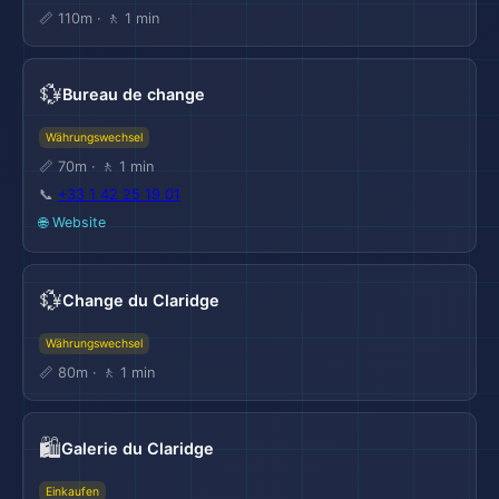
📏 110m · 🚶 1 min
💱
Bureau de change
Währungswechsel
📏 70m · 🚶 1 min
📞
+33 1 42 25 19 01
🌐 Website
💱
Change du Claridge
Währungswechsel
📏 80m · 🚶 1 min
🛍️
Galerie du Claridge
Einkaufen