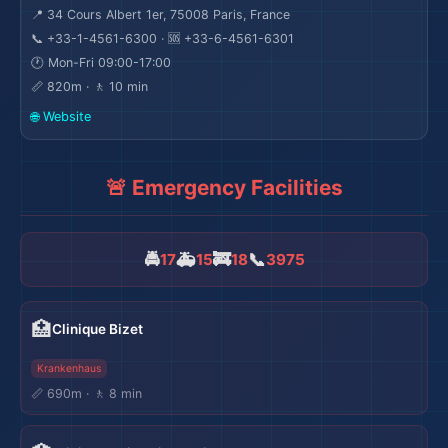
📍 34 Cours Albert 1er, 75008 Paris, France
📞 +33-1-4561-6300 · 🆘 +33-6-4561-6301
🕐 Mon-Fri 09:00-17:00
🌍
📏 820m · 🚶 10 min
🌐 Website
🚨 Emergency Facilities
🚔
🚑
🚒
📞
17
15
18
3975
🏥
Clinique Bizet
Krankenhaus
📏 690m · 🚶 8 min