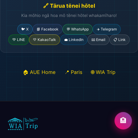
🔗 Tārua tēnei hōtel
Kia mōhio ngā hoa mō tēnei hōtel whakamīharo!
🐦 X
📘 Facebook
💬 WhatsApp
✈️ Telegram
💚 LINE
💛 KakaoTalk
💼 LinkedIn
📧 Email
📋 Link
🏠 AUE Home
📍 Paris
🌐 WIA Trip
🏨