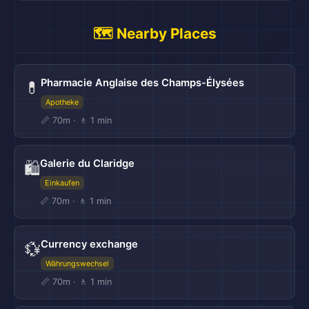
🗺️ Nearby Places
Pharmacie Anglaise des Champs-Élysées
💊
Apotheke
📏 70m · 🚶 1 min
Galerie du Claridge
🛍️
Einkaufen
📏 70m · 🚶 1 min
Currency exchange
💱
Währungswechsel
📏 70m · 🚶 1 min