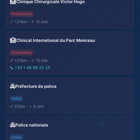
🏥
Clinique Chirurgicale Victor Hugo
Krankenhaus
📏 1.01km · 🚶 12 min
🏥
Clinical International du Parc Monceau
Krankenhaus
📏 1.01km · 🚶 12 min
📞
+33 1 48 88 25 25
🚔
Préfecture de police
✈️
Polizei
📏 510m · 🚶 6 min
🚔
Police nationale
Polizei