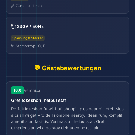
📏 70m · 🚶 1 min
🔌
230V / 50Hz
Spannung & Stecker
🔌 Steckertyp: C, E
💬 Gästebewertungen
10.0
Veronica
Gret lokeshon, helpul staf
Perfek lokeshon fu wi. Loti shoppin ples near di hotel. Mos
a di all wi get Arc de Triomphe nearby. Klean rum, komplit
amenitis an fasilitis. Veri nais an helpul staf. Gret
ekspriens an wi a go stay deh agen nekst taim.