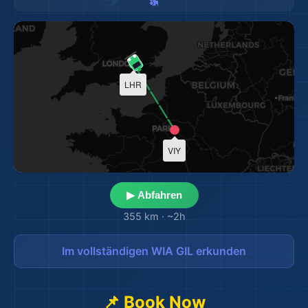
LHR
VIY
▶ Abfahren
355 km
·
~2h
Im vollständigen WIA GIL erkunden
📌 Book Now