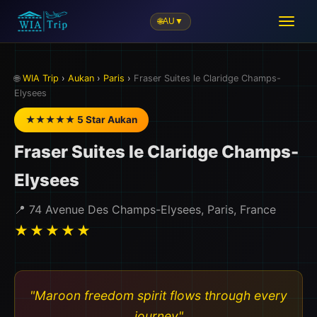
🌐
AU
▼
🛫
🌐
WIA Trip
›
Aukan
›
Paris
›
Fraser Suites le Claridge Champs-
Elysees
★★★★★ 5 Star Aukan
Fraser Suites le Claridge Champs-
Elysees
📍 74 Avenue Des Champs-Elysees, Paris, France
★★★★★
"Maroon freedom spirit flows through every
journey"