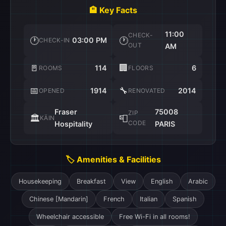
🏨 Key Facts
11:00
CHECK-
🕐
🕐
03:00 PM
CHECK-IN
OUT
AM
🚪
🏢
114
6
ROOMS
FLOORS
📅
🔧
1914
2014
OPENED
RENOVATED
Fraser
75008
ZIP
🏛️
📮
KÄIN
CODE
Hospitality
PARIS
🏷️ Amenities & Facilities
Housekeeping
Breakfast
View
English
Arabic
Chinese [Mandarin]
French
Italian
Spanish
Wheelchair accessible
Free Wi-Fi in all rooms!