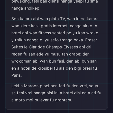
bewaking, fesi bali diensi nanga yeepi fu sma
nanga andikep.
Son kamra abi wan plata TV, wan klere kamra,
wan klere kasi, gratis interneti nanga airko. A
hotel abi wan fitness senteri pe yu kan wroko
yu sikin nanga gi yu sefo tranga baka. Fraser
Suites le Claridge Champs-Elysees abi dri
reden fu san ede yu musu tan drape: den
wrokoman abi wan bun fasi, den abi bun sani,
en a hotel de krosibei fu ala den bigi presi fu
Paris.
Leki a Maroon pipel ben feti fu den vrei, so yu
sa feni vrei nanga pisi ini a hotel disi na a ati fu
a moro moi bulevar fu grontapu.