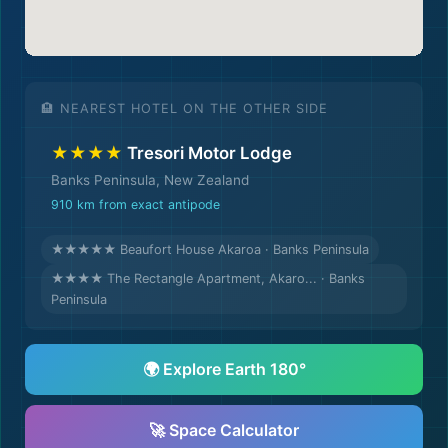
🏨 NEAREST HOTEL ON THE OTHER SIDE
★★★★
Tresori Motor Lodge
Banks Peninsula, New Zealand
910 km from exact antipode
★★★★★ Beaufort House Akaroa · Banks Peninsula
★★★★ The Rectangle Apartment, Akaro... · Banks
Peninsula
🌍 Explore Earth 180°
🚀 Space Calculator