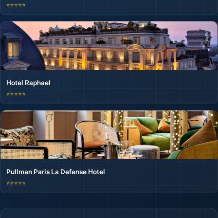
⭐⭐⭐⭐⭐
Hotel Raphael
⭐⭐⭐⭐⭐
Pullman Paris La Defense Hotel
⭐⭐⭐⭐⭐