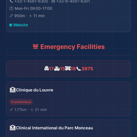
📞 +33-1-4561-6300 · 🆘 +33-6-4561-6301
🕐 Mon-Fri 09:00-17:00
📏 950m · 🚶 11 min
🏖️
🌐 Website
🚨 Emergency Facilities
🚔
🚑
🚒
📞
17
15
18
3975
🏥
Clinique du Louvre
Krankenhaus
📏 1.77km · 🚶 21 min
🏥
Clinical International du Parc Monceau