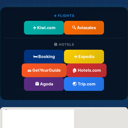
✈️ FLIGHTS
✈️ Kiwi.com
🔍 Aviasales
🏨 HOTELS
🛏️ Booking
✈️ Expedia
🎫 GetYourGuide
🏠 Hotels.com
🏨 Agoda
🌏 Trip.com
🛫