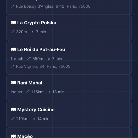
📍 Rue Boissy d'Anglas, 8-12, Paris, 75008
🍽️ La Crypte Polska
📏 320m · 🚶 3 min
🍽️ Le Roi du Pot-au-Feu
french · 📏 550m · 🚶 7 min
📍 Rue Vignon, 34, Paris, 75009
🍽️ Rani Mahal
indian · 📏 1.15km · 🚶 13 min
🍽️ Mystery Cuisine
📏 1.19km · 🚶 14 min
🍽️ Macéo