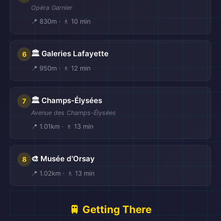
Opéra Garnier
📍 830m · 🚶 10 min
🏛️ Galeries Lafayette
6
📍 950m · 🚶 12 min
🏛️ Champs-Élysées
7
Avenue des Champs-Élysées
📍 1.01km · 🚶 13 min
🎨 Musée d'Orsay
8
📍 1.02km · 🚶 13 min
🚆 Getting There