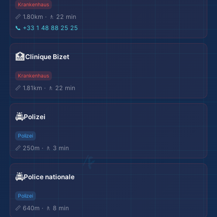
Krankenhaus
📏 1.80km · 🚶 22 min
📞
+33 1 48 88 25 25
🏥
Clinique Bizet
Krankenhaus
📏 1.81km · 🚶 22 min
🚔
Polizei
Polizei
📏 250m · 🚶 3 min
🗺️
🚔
Police nationale
Polizei
📏 640m · 🚶 8 min