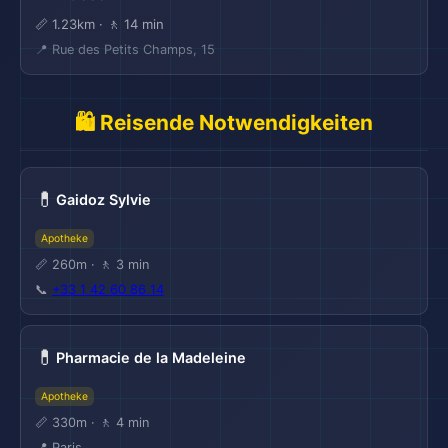
📏 1.23km · 🚶 14 min
📍 Rue des Petits Champs, 15
🛍️ Reisende Notwendigkeiten
✈️
💊
Gaidoz Sylvie
Apotheke
📏 260m · 🚶 3 min
📞
+33 1 42 60 86 14
💊
Pharmacie de la Madeleine
Apotheke
📏 330m · 🚶 4 min
📍 Paris