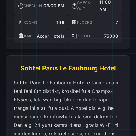
11:00
CHECK-
🕐
🕐
03:00 PM
CHECK-IN
OUT
AM
🚪
🏢
148
7
ROOMS
FLOORS
🏛️
📮
Accor Hotels
75008
KÄIN
ZIP CODE
Sofitel Paris Le Faubourg Hotel
Sofitel Paris Le Faubourg Hotel e tanapu na a
feni feni 8th distrikt, krosibei fu a Champs-
Elysees, leki wan bigi tiki bon di e tanapu
tranga ini a ati fu a busi. A hotel disi e gi hei
diensi nanga komfowtu fu ala sma di kon tan.
Den e gi 24 yuru kamra diensi, gratis Wi-Fi ini
ala den kamra, rolstoel aseesi, dei krin diensi