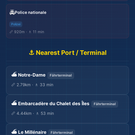
🚔
Police nationale
Polizei
📏 920m · 🚶 11 min
⚓ Nearest Port / Terminal
⛴️ Notre-Dame
Fährterminal
📏 2.79km · 🚶 33 min
⛴️ Embarcadère du Chalet des Îles
Fährterminal
📏 4.44km · 🚶 53 min
⛴️ Le Millénaire
Fährterminal