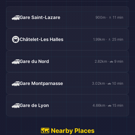
🚄
Gare Saint-Lazare
900m · 🚶 11 min
🚇
Châtelet-Les Halles
1.99km · 🚶 25 min
🚄
Gare du Nord
2.82km · 🚗 9 min
🚄
Gare Montparnasse
3.02km · 🚗 10 min
🚄
Gare de Lyon
4.66km · 🚗 15 min
🗺️ Nearby Places