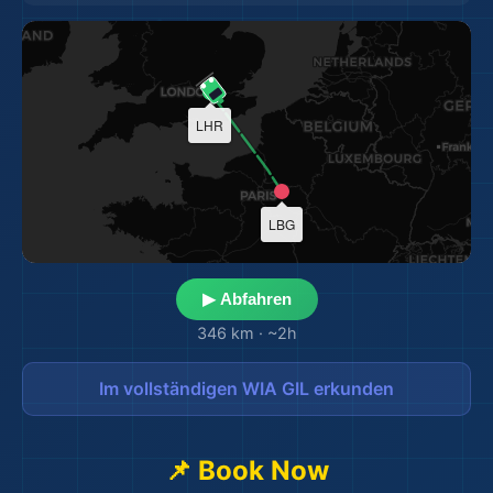
LHR
LBG
▶ Abfahren
346 km
·
~2h
Im vollständigen WIA GIL erkunden
📌 Book Now