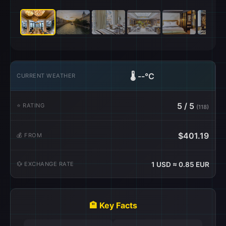
🌡️
--°C
CURRENT WEATHER
5 / 5
⭐ RATING
(118)
$401.19
💰 FROM
💱 EXCHANGE RATE
1 USD ≈ 0.85 EUR
🏨 Key Facts