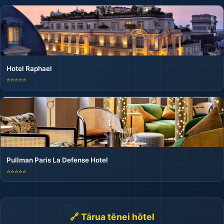
Hotel Raphael
⭐⭐⭐⭐⭐
Pullman Paris La Defense Hotel
⭐⭐⭐⭐⭐
🔗 Tārua tēnei hōtel