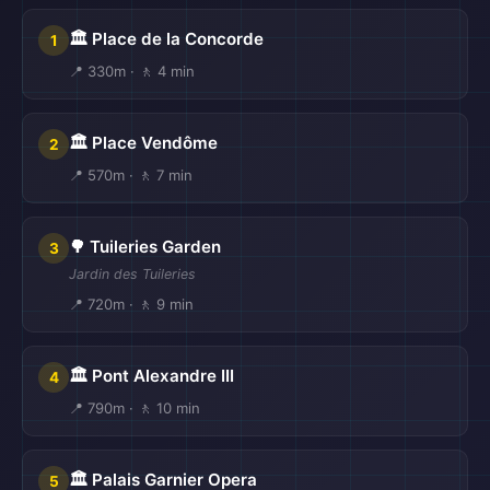
🏛️ Place de la Concorde
1
📍 330m · 🚶 4 min
🏛️ Place Vendôme
2
📍 570m · 🚶 7 min
🌳 Tuileries Garden
3
Jardin des Tuileries
📍 720m · 🚶 9 min
🏛️ Pont Alexandre III
4
📍 790m · 🚶 10 min
🏛️ Palais Garnier Opera
5