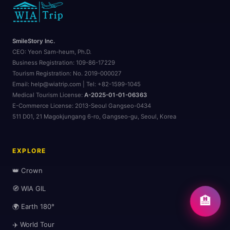
SmileStory Inc.
CEO:
Yeon Sam-heum, Ph.D.
Business Registration:
109-86-17229
Tourism Registration:
No. 2019-000027
Email: help@wiatrip.com | Tel: +82-1599-1045
Medical Tourism License:
A-2025-01-01-06363
E-Commerce License:
2013-Seoul Gangseo-0434
511 D01, 21 Magokjungang 6-ro, Gangseo-gu, Seoul, Korea
EXPLORE
👑 Crown
🧭 WIA GIL
🏨
🌍 Earth 180°
✈️ World Tour