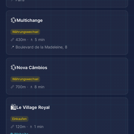
💱
Multichange
Währungswechsel
📏 430m · 🚶 5 min
📍 Boulevard de la Madeleine, 8
💱
Nova Câmbios
Währungswechsel
📏 700m · 🚶 8 min
🛍️
Le Village Royal
Einkaufen
📏 120m · 🚶 1 min