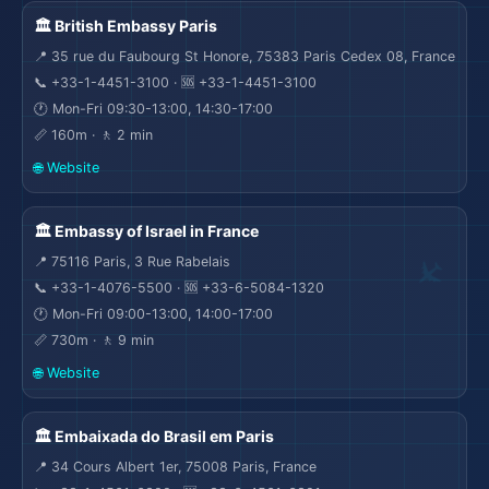
santi tankou yon ti otèl boutik. Gen konstriksyon sou lari a
🏛️ British Embassy Paris
men yo pa ka kontwole sa.
📍 35 rue du Faubourg St Honore, 75383 Paris Cedex 08, France
🗺️
📞 +33-1-4451-3100 · 🆘 +33-1-4451-3100
🕐 Mon-Fri 09:30-13:00, 14:30-17:00
📏 160m · 🚶 2 min
🌐 Website
🏛️ Embassy of Israel in France
📍 75116 Paris, 3 Rue Rabelais
📞 +33-1-4076-5500 · 🆘 +33-6-5084-1320
🕐 Mon-Fri 09:00-13:00, 14:00-17:00
📏 730m · 🚶 9 min
🌐 Website
🏛️ Embaixada do Brasil em Paris
📍 34 Cours Albert 1er, 75008 Paris, France