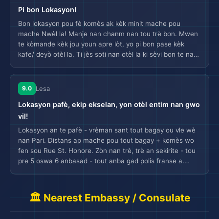
Pi bon Lokasyon!
Bon lokasyon pou fè komès ak kèk minit mache pou
mache Nwèl la! Manje nan chanm nan tou trè bon. Mwen
te kòmande kèk jou youn apre lòt, yo pi bon pase kèk
kafe/ deyò otèl la. Ti jès soti nan otèl la ki sèvi bon te nan
aswè a se yon pwen pozitif!
9.0
Lesa
Lokasyon pafè, ekip ekselan, yon otèl entim nan gwo
vil!
Lokasyon an te pafè - vrèman sant tout bagay ou vle wè
nan Pari. Distans ap mache pou tout bagay + komès wo
fen sou Rue St. Honore. Zòn nan trè, trè an sekirite - tou
pre 5 oswa 6 anbasad - tout anba gad polis franse a.
Konsyèj la te super itil. Mwen te manje nan restoran ki sou
plas la, dejene de fwa ak dine yon fwa. Dine a te youn nan
pi bon repa mwen te genyen pandan vizit nou nan Pari.
🏛️ Nearest Embassy / Consulate
Yon otèl entènasyonal ki renmen sansibilite kiltirèl li yo. Wi,
yon ti kras plis sou bò chè a, men nou te santi li vo li, te