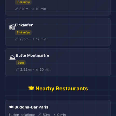
Einkaufen
📏 870m · 🚶 10 min
Einkaufen
🛍️
Einkaufen
📏 960m · 🚶 12 min
Butte Montmartre
⛰️
Berg
📏 2.52km · 🚶 30 min
🍽️ Nearby Restaurants
🍽️ Buddha-Bar Paris
fusion_asiatique · 📏 50m · 🚶 0 min