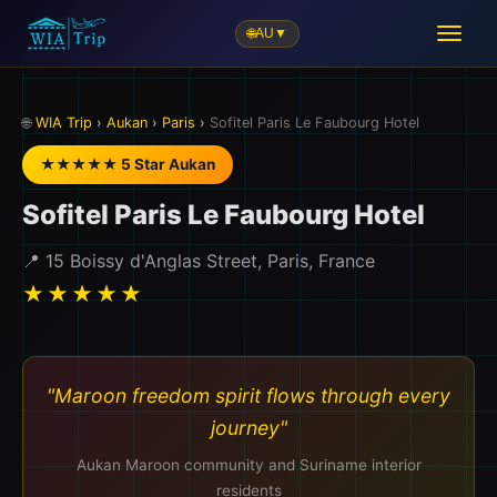
🌐
AU
▼
🌐
WIA Trip
›
Aukan
›
Paris
›
Sofitel Paris Le Faubourg Hotel
★★★★★ 5 Star Aukan
Sofitel Paris Le Faubourg Hotel
📍 15 Boissy d'Anglas Street, Paris, France
★★★★★
"Maroon freedom spirit flows through every
journey"
Aukan Maroon community and Suriname interior
residents