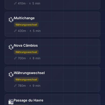
📏 410m · 🚶 5 min
Multichange
💱
Währungswechsel
📏 430m · 🚶 5 min
Nova Câmbios
💱
Währungswechsel
📏 700m · 🚶 8 min
Währungswechsel
💱
Währungswechsel
📏 780m · 🚶 9 min
Passage du Havre
🛍️