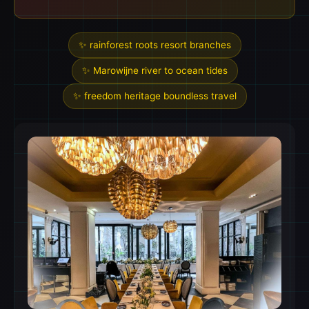
✨ rainforest roots resort branches
✨ Marowijne river to ocean tides
✨ freedom heritage boundless travel