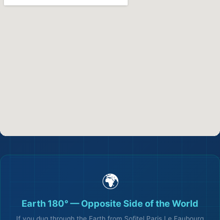
🗺️
🌍
Earth 180° — Opposite Side of the World
If you dug through the Earth from Sofitel Paris Le Faubourg