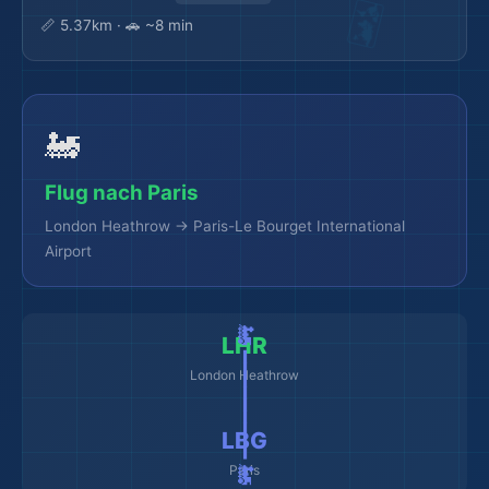
📏 5.37km · 🚗 ~8 min
🚂
Flug nach Paris
London Heathrow → Paris-Le Bourget International
Airport
🚂 ━━━━━━━━━ 🚂
LHR
London Heathrow
LBG
Paris