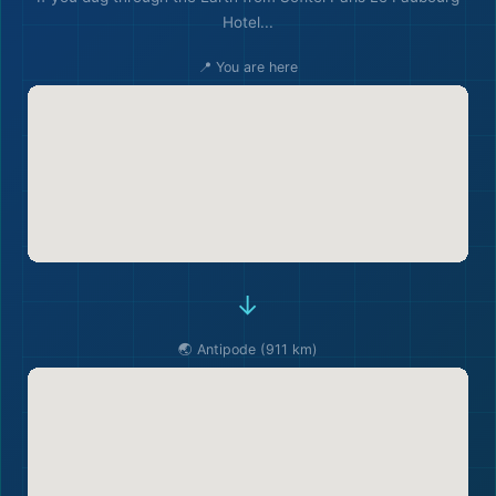
Hotel...
📍 You are here
→
🌏 Antipode (911 km)