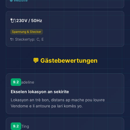
🌐 Website
🔌
230V / 50Hz
Spannung & Stecker
🔌 Steckertyp: C, E
💬 Gästebewertungen
9.2
adeline
Ekselen lokasyon an sekirite
Lokasyon an trè bon, distans ap mache pou louvre
Vendome e li antoure pa lari komès yo.
🛫
9.2
Ting