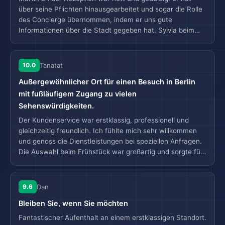
über seine Pflichten hinausgearbeitet und sogar die Rolle
des Concierge übernommen, indem er uns gute
Informationen über die Stadt gegeben hat. Sylvia beim
Frühstück, die zwar einschüchternd wirkt, ist tatsächlich
sehr freundlich und hat sogar dafür gesorgt, dass wir das
Rezept für die köstliche Tomatensoße bekommen. Vivien
10.0
Tanatat
im Restaurant wünschte uns aufrichtig, dass wir gutes
Außergewöhnlicher Ort für einen Besuch in Berlin
Essen in der Stadt haben, und hat uns sogar ein gutes
italienisches Restaurant außerhalb des Hotels empfohlen.
mit fußläufigem Zugang zu vielen
Vielleicht sollten mehr Gastronomiebetriebe angeboten
Sehenswürdigkeiten.
werden.
Der Kundenservice war erstklassig, professionell und
gleichzeitig freundlich. Ich fühlte mich sehr willkommen
und genoss die Dienstleistungen bei speziellen Anfragen.
Die Auswahl beim Frühstück war großartig und sorgte für
ein sehr erfüllendes Erlebnis. Die Lage war hervorragend,
direkt über der U-Bahn-Station. Leider trat Wasser durch
die Badezimmerfliesen aus. Ich war mir nicht sicher, ob
9.6
Dan
ich das Wasser aus dem Hahn trinken konnte. Die
Bleiben Sie, wenn Sie möchten
Zigarrenlounge fühlte sich nicht sehr exklusiv an, falls das
der Zweck des Raumes war. Es gab wenige freie Zimmer
Fantastischer Aufenthalt an einem erstklassigen Standort.