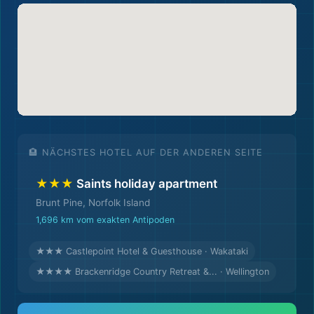
🏨 NÄCHSTES HOTEL AUF DER ANDEREN SEITE
★★★
Saints holiday apartment
Brunt Pine, Norfolk Island
1,696 km vom exakten Antipoden
★★★ Castlepoint Hotel & Guesthouse · Wakataki
★★★★ Brackenridge Country Retreat &... · Wellington