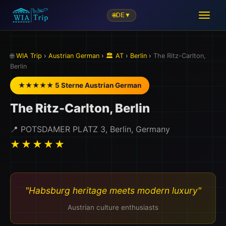
🌐
DE
▼
🌐
WIA Trip
›
Austrian German
›
🏛️ AT
›
Berlin
›
The Ritz-Carlton,
Berlin
★★★★★ 5 Sterne Austrian German
The Ritz-Carlton, Berlin
📍 POTSDAMER PLATZ 3, Berlin, Germany
★★★★★
"Habsburg heritage meets modern luxury"
Austrian culture enthusiasts