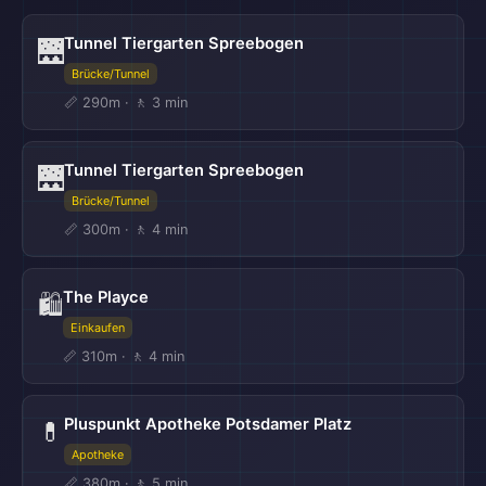
Tunnel Tiergarten Spreebogen
🌉
Brücke/Tunnel
📏 290m · 🚶 3 min
Tunnel Tiergarten Spreebogen
🌉
Brücke/Tunnel
📏 300m · 🚶 4 min
The Playce
🛍️
Einkaufen
📏 310m · 🚶 4 min
Pluspunkt Apotheke Potsdamer Platz
💊
Apotheke
📏 380m · 🚶 5 min