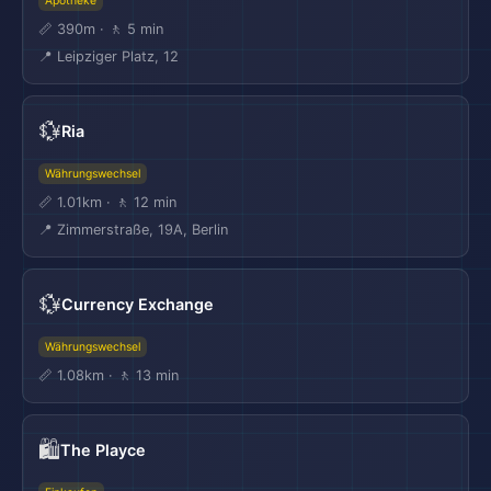
Apotheke
📏 390m · 🚶 5 min
📍 Leipziger Platz, 12
💱
Ria
Währungswechsel
📏 1.01km · 🚶 12 min
📍 Zimmerstraße, 19A, Berlin
💱
Currency Exchange
Währungswechsel
📏 1.08km · 🚶 13 min
🛍️
The Playce