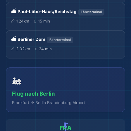
⛴️ Paul-Löbe-Haus/Reichstag
Fährterminal
📏 1.24km · 🚶 15 min
⛴️ Berliner Dom
Fährterminal
📏 2.02km · 🚶 24 min
🌍
🚂
Flug nach Berlin
Frankfurt → Berlin Brandenburg Airport
FRA