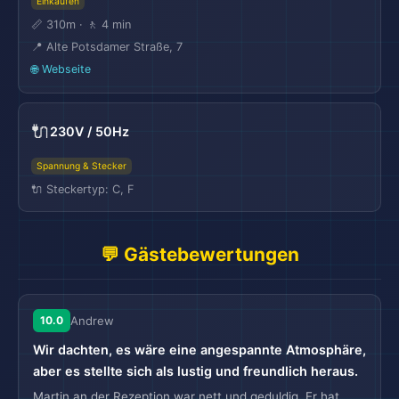
Einkaufen
📏 310m · 🚶 4 min
📍 Alte Potsdamer Straße, 7
🌐 Webseite
🔌
230V / 50Hz
Spannung & Stecker
🔌 Steckertyp: C, F
💬 Gästebewertungen
10.0
Andrew
Wir dachten, es wäre eine angespannte Atmosphäre,
aber es stellte sich als lustig und freundlich heraus.
Martin an der Rezeption war nett und geduldig. Er hat