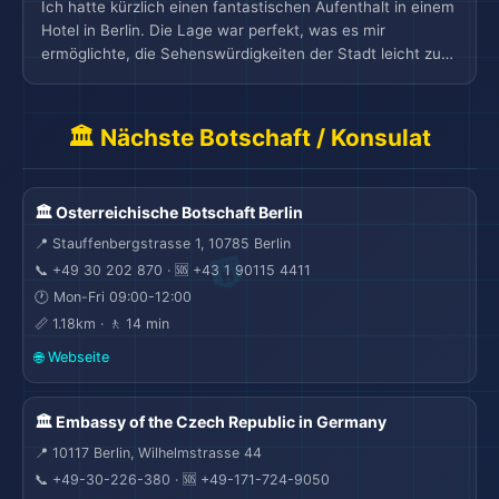
(ich wollte die Suite ausprobieren).
Ich hatte kürzlich einen fantastischen Aufenthalt in einem
Hotel in Berlin. Die Lage war perfekt, was es mir
ermöglichte, die Sehenswürdigkeiten der Stadt leicht zu
erkunden. Die Sauberkeit der Unterkunft war tadellos, und
das Personal war außergewöhnlich in ihrem Service. Die
angebotenen Einrichtungen waren erstklassig und boten
🏛️ Nächste Botschaft / Konsulat
alles, was für einen komfortablen Aufenthalt benötigt
wird. Die Zimmergröße war geräumig und sorgte für einen
guten Schlaf, und das Badezimmer war gut gepflegt.
🏛️ Osterreichische Botschaft Berlin
Insgesamt war es ein gutes Preis-Leistungs-Verhältnis.
Sehr empfehlenswert!
📍 Stauffenbergstrasse 1, 10785 Berlin
📞 +49 30 202 870 · 🆘 +43 1 90115 4411
🕐 Mon-Fri 09:00-12:00
📏 1.18km · 🚶 14 min
🌐 Webseite
🏛️ Embassy of the Czech Republic in Germany
📍 10117 Berlin, Wilhelmstrasse 44
📞 +49-30-226-380 · 🆘 +49-171-724-9050