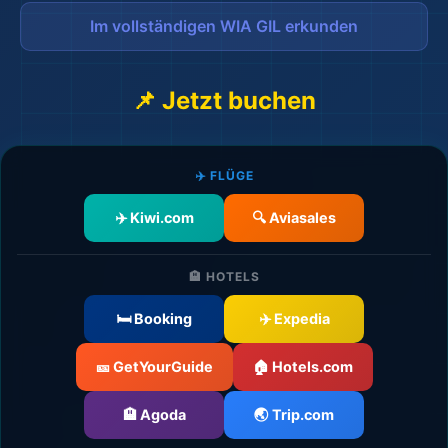
Im vollständigen WIA GIL erkunden
🗺️
📌 Jetzt buchen
✈️ FLÜGE
✈️ Kiwi.com
🔍 Aviasales
🏨 HOTELS
🛏️ Booking
✈️ Expedia
🎫 GetYourGuide
🏠 Hotels.com
🏨 Agoda
🌏 Trip.com