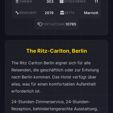
🚪
🏢
303
11
ZIMMER
STOCKWERKE
🔧
🏛️
2019
Marriott
RENOVIERT
KETTE
📮
10785
POSTLEITZAHL
The Ritz-Carlton, Berlin
The Ritz Carlton Berlin eignet sich für alle
Reisenden, die geschäftlich oder zur Erholung
nach Berlin kommen. Das Hotel verfügt über
alles, was für einen komfortablen Aufenthalt
erforderlich ist.
24-Stunden-Zimmerservice, 24-Stunden-
Rezeption, behindertengerechte Ausstattung,