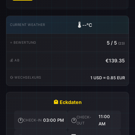
🌡️
--°C
CURRENT WEATHER
5 / 5
⭐ BEWERTUNG
(23)
€139.35
💰 AB
💱 WECHSELKURS
1 USD ≈ 0.85 EUR
🏨 Eckdaten
11:00
CHECK-
🕐
🕐
03:00 PM
CHECK-IN
OUT
AM