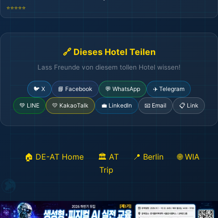
⭐⭐⭐⭐⭐
🔗 Dieses Hotel Teilen
Lass Freunde von diesem tollen Hotel wissen!
🐦 X
📘 Facebook
💬 WhatsApp
✈️ Telegram
💚 LINE
💛 KakaoTalk
💼 LinkedIn
📧 Email
📋 Link
🏠 DE-AT Home
🏛️ AT
📍 Berlin
🌐 WIA
Trip