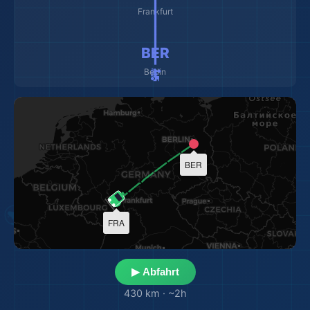
🚂 ━━━━━━━━━ 🚂
Frankfurt
BER
Berlin
BER
FRA
▶ Abfahrt
430 km
·
~2h