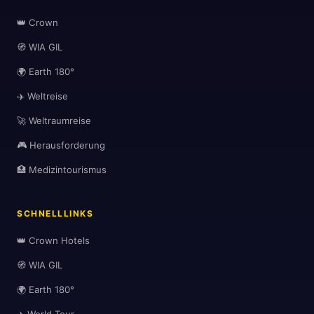
👑 Crown
🧭 WIA GIL
🌍 Earth 180°
✈️ Weltreise
🚀 Weltraumreise
🎮 Herausforderung
🏥 Medizintourismus
SCHNELLLINKS
👑 Crown Hotels
🧭 WIA GIL
🌍 Earth 180°
✈️ World Tour