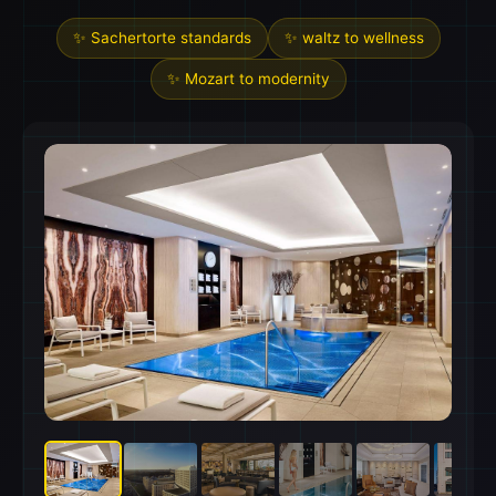
✨ Sachertorte standards
✨ waltz to wellness
✨ Mozart to modernity