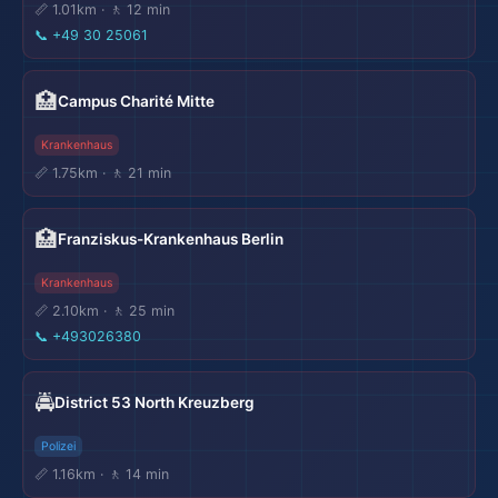
📏 1.01km · 🚶 12 min
📞
+49 30 25061
🏥
Campus Charité Mitte
🌍
Krankenhaus
📏 1.75km · 🚶 21 min
🏥
Franziskus-Krankenhaus Berlin
Krankenhaus
📏 2.10km · 🚶 25 min
📞
+493026380
🚔
District 53 North Kreuzberg
Polizei
📏 1.16km · 🚶 14 min