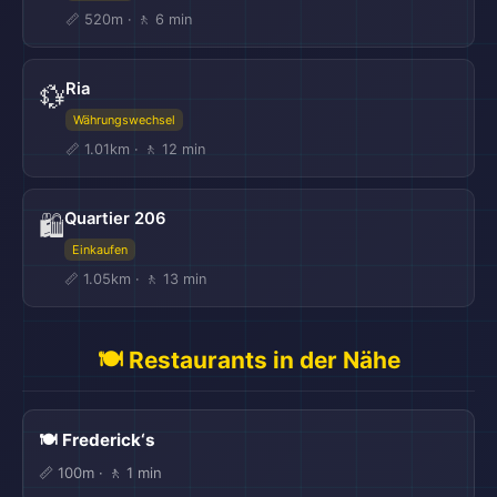
📏 520m · 🚶 6 min
Ria
💱
Währungswechsel
📏 1.01km · 🚶 12 min
Quartier 206
🛍️
Einkaufen
📏 1.05km · 🚶 13 min
🍽️ Restaurants in der Nähe
🍽️ Frederick‘s
📏 100m · 🚶 1 min