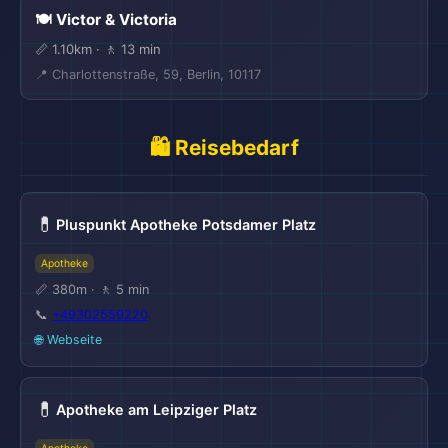
🍽️ Victor & Victoria
📏 1.10km · 🚶 13 min
📍 Charlottenstraße, 59, Berlin, 10117
🛍️ Reisebedarf
💊
Pluspunkt Apotheke Potsdamer Platz
Apotheke
🏨
📏 380m · 🚶 5 min
📞
+49302559220
🌐 Webseite
💊
Apotheke am Leipziger Platz
🏨