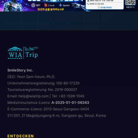
SmileStory Inc.
CEO:
Yeon Sam-heum, Ph.D.
Unternehmensregistrierung:
109-86-17229
Tourismusregistrierung:
No. 2019-000027
Email: help@wiatrip.com | Tel: +82-1599-1045
Medizintourismus-Lizenz:
A-2025-01-01-06363
E-Commerce-Lizenz:
2013-Seoul Gangseo-0434
511 D01, 21 Magokjungang 6-ro, Gangseo-gu, Seoul, Korea
ENTDECKEN