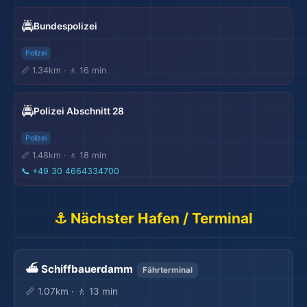
🚔
Bundespolizei
Polizei
📏 1.34km · 🚶 16 min
🚔
Polizei Abschnitt 28
Polizei
📏 1.48km · 🚶 18 min
📞
+49 30 4664334700
⚓ Nächster Hafen / Terminal
⛴️ Schiffbauerdamm
Fährterminal
📏 1.07km · 🚶 13 min