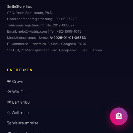
SmileStory Inc.
CEO:
Yeon Sam-heum, Ph.D.
Unternehmensregistrierung:
109-86-17229
Tourismusregistrierung:
No. 2019-000027
Email: help@wiatrip.com | Tel: +82-1599-1045
Medizintourismus-Lizenz:
A-2025-01-01-06363
E-Commerce-Lizenz:
2013-Seoul Gangseo-0434
511 D01, 21 Magokjungang 6-ro, Gangseo-gu, Seoul, Korea
ENTDECKEN
👑 Crown
🧭 WIA GIL
🌍 Earth 180°
✈️ Weltreise
🏨
🚀 Weltraumreise