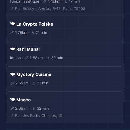
fusion_asiatique · 📏 1.49km · 🚶 17 min
📍 Rue Boissy d'Anglas, 8-12, Paris, 75008
🍽️ La Crypte Polska
📏 1.79km · 🚶 21 min
🍽️ Rani Mahal
indian · 📏 2.58km · 🚶 30 min
🍽️ Mystery Cuisine
📏 2.65km · 🚶 31 min
🍽️ Macéo
📏 2.69km · 🚶 32 min
📍 Rue des Petits Champs, 15