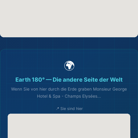
🌍
Earth 180° — Die andere Seite der Welt
Wenn Sie von hier durch die Erde graben Monsieur George
Hotel & Spa - Champs Elysées...
📍 Sie sind hier