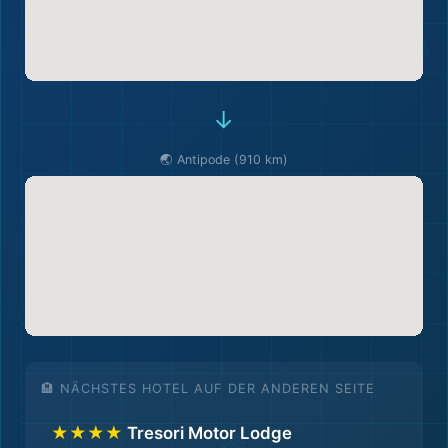
→
🌏 Antipode (910 km)
🏨 NÄCHSTES HOTEL AUF DER ANDEREN SEITE
★★★★
Tresori Motor Lodge