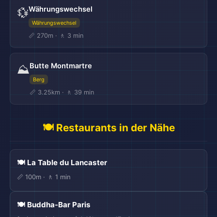
Währungswechsel
💱
Währungswechsel
📏 270m · 🚶 3 min
Butte Montmartre
⛰️
Berg
📏 3.25km · 🚶 39 min
🍽️ Restaurants in der Nähe
🍽️ La Table du Lancaster
📏 100m · 🚶 1 min
🍽️ Buddha-Bar Paris