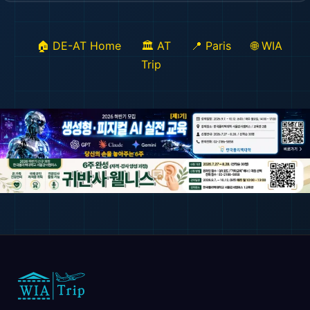
🏠 DE-AT Home
🏛️ AT
📍 Paris
🌐 WIA
Trip
🌆