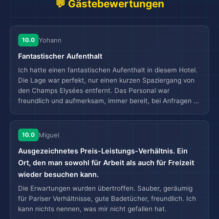
💬 Gästebewertungen
10.0
Yohann
Fantastischer Aufenthalt
Ich hatte einen fantastischen Aufenthalt in diesem Hotel.
Die Lage war perfekt, nur einen kurzen Spaziergang von
den Champs Elysées entfernt. Das Personal war
freundlich und aufmerksam, immer bereit, bei Anfragen zu
helfen. Die Einrichtungen waren erstklassig, besonders
der Spa-Bereich, der eine großartige Auswahl an
Behandlungen bot. Die Sauberkeit der Unterkunft war
10.0
Miguel
tadellos, und die WLAN-Verbindung war während meines
Ausgezeichnetes Preis-Leistungs-Verhältnis. Ein
gesamten Aufenthalts stark. Das angebotene Frühstück
war köstlich und bot eine Vielzahl von Optionen.
Ort, den man sowohl für Arbeit als auch für Freizeit
Insgesamt kann ich dieses Hotel aufgrund seines Preis-
wieder besuchen kann.
Leistungs-Verhältnisses, der hervorragenden Lage, des
Die Erwartungen wurden übertroffen. Sauber, geräumig
freundlichen Personals, der erstklassigen Einrichtungen
für Pariser Verhältnisse, gute Badetücher, freundlich. Ich
und des großartigen Frühstücks sehr empfehlen. Es hat
kann nichts nennen, was mir nicht gefallen hat.
meinen Aufenthalt in Paris wirklich unvergesslich