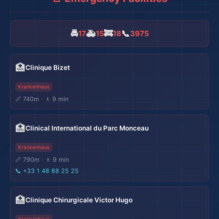
🚔
🚑
🚒
📞
17
15
18
3975
🏥
Clinique Bizet
Krankenhaus
📏 740m · 🚶 9 min
🏥
Clinical International du Parc Monceau
Krankenhaus
📏 790m · 🚶 9 min
📞
+33 1 48 88 25 25
🏥
Clinique Chirurgicale Victor Hugo