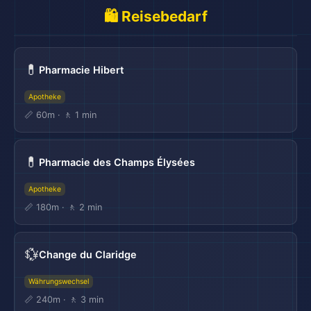
🛍️ Reisebedarf
💊
Pharmacie Hibert
Apotheke
📏 60m · 🚶 1 min
💊
Pharmacie des Champs Élysées
Apotheke
📏 180m · 🚶 2 min
💱
Change du Claridge
Währungswechsel
📏 240m · 🚶 3 min