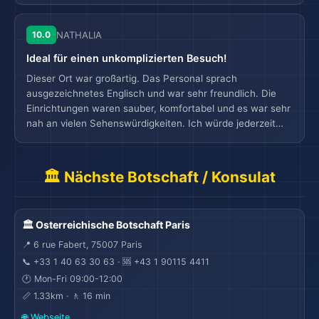
gemacht.
10.0
NATHALIA
Ideal für einen unkomplizierten Besuch!
Dieser Ort war großartig. Das Personal sprach
ausgezeichnetes Englisch und war sehr freundlich. Die
Einrichtungen waren sauber, komfortabel und es war sehr
nah an vielen Sehenswürdigkeiten. Ich würde jederzeit
wieder hier übernachten!
🏛️ Nächste Botschaft / Konsulat
✈️
🏛️ Osterreichische Botschaft Paris
📍 6 rue Fabert, 75007 Paris
📞 +33 1 40 63 30 63 · 🆘 +43 1 90115 4411
🕐 Mon-Fri 09:00-12:00
📏 1.33km · 🚶 16 min
🌐 Webseite