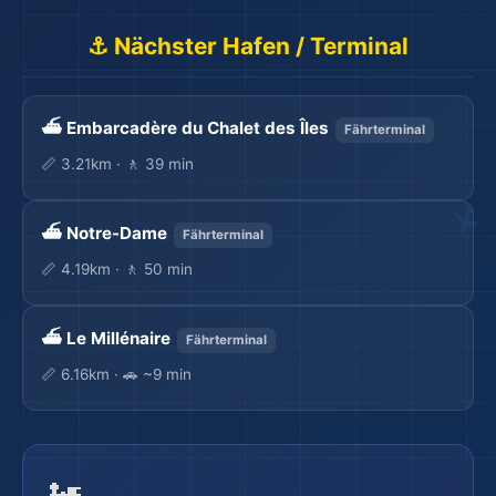
⚓ Nächster Hafen / Terminal
⛴️ Embarcadère du Chalet des Îles
Fährterminal
📏 3.21km · 🚶 39 min
⛴️ Notre-Dame
Fährterminal
🏨
📏 4.19km · 🚶 50 min
⛴️ Le Millénaire
Fährterminal
📏 6.16km · 🚗 ~9 min