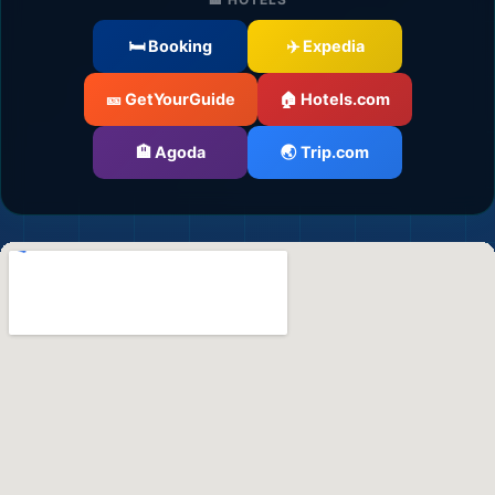
🛏️ Booking
✈️ Expedia
🎫 GetYourGuide
🏠 Hotels.com
🏨 Agoda
🌏 Trip.com
🎒