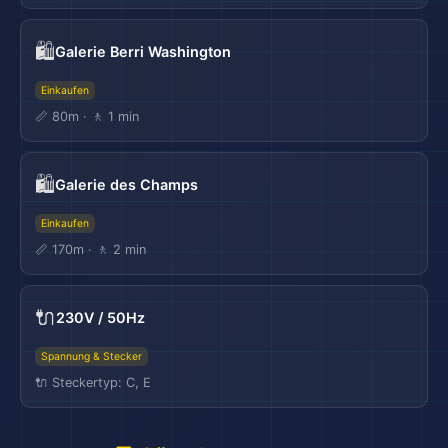
🛍️
Galerie Berri Washington
Einkaufen
📏 80m · 🚶 1 min
🛍️
Galerie des Champs
Einkaufen
📏 170m · 🚶 2 min
🔌
230V / 50Hz
Spannung & Stecker
🔌 Steckertyp: C, E