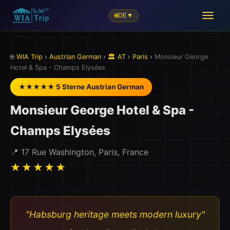
🌐
DE
▼
🌐
WIA Trip
›
Austrian German
›
🏛️ AT
›
Paris
›
Monsieur George
Hotel & Spa - Champs Elysées
★★★★★ 5 Sterne Austrian German
Monsieur George Hotel & Spa -
Champs Elysées
📍 17 Rue Washington, Paris, France
★★★★★
"Habsburg heritage meets modern luxury"