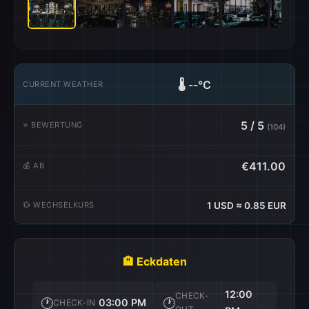
🌡️
--°C
CURRENT WEATHER
5 / 5
⭐ BEWERTUNG
(104)
€411.00
💰 AB
💱 WECHSELKURS
1 USD ≈ 0.85 EUR
🏨 Eckdaten
12:00
CHECK-
🕐
🕐
03:00 PM
CHECK-IN