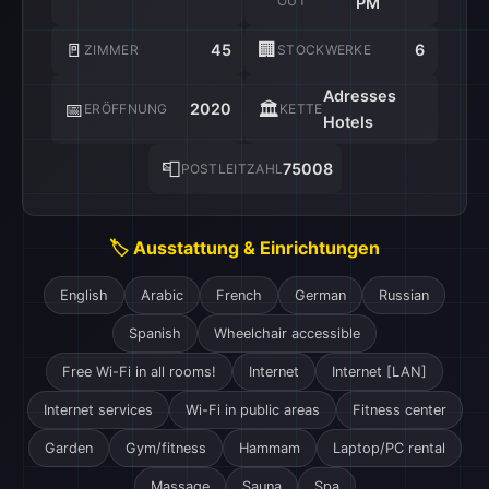
OUT
PM
🚪
🏢
45
6
ZIMMER
STOCKWERKE
Adresses
📅
🏛️
2020
ERÖFFNUNG
KETTE
Hotels
📮
75008
POSTLEITZAHL
🏷️ Ausstattung & Einrichtungen
English
Arabic
French
German
Russian
Spanish
Wheelchair accessible
Free Wi-Fi in all rooms!
Internet
Internet [LAN]
Internet services
Wi-Fi in public areas
Fitness center
Garden
Gym/fitness
Hammam
Laptop/PC rental
Massage
Sauna
Spa