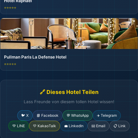
Hotel Raphael
⭐⭐⭐⭐⭐
Pullman Paris La Defense Hotel
⭐⭐⭐⭐⭐
🔗 Dieses Hotel Teilen
Lass Freunde von diesem tollen Hotel wissen!
🐦 X
📘 Facebook
💬 WhatsApp
✈️ Telegram
💚 LINE
💛 KakaoTalk
💼 LinkedIn
📧 Email
📋 Link